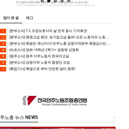
많이 본 글
태그
[본부소식] 7.1 요양보호사의 날 전국 동시 기자회견
1
[본부소식] 원청교섭 원년. 초기업교섭 돌파! 모든 노동자의 노동기본권 쟁취! 민주노총 7.15 총파업대회
2
[본부소식] 폭염은 재난이다! 민주노총 강원지역본부 폭염감시단 선포 기자회견
3
[속초소식] 영화 <3학년 2학기> 공동체 상영회
4
[원주소식] 원주 이주노동자 한국어교실
5
[본부소식] 강원지역 노동자 합창단 모임
6
[특집기사] 폭염으로 부터 안전한 일터 쟁취!
7
주노총 뉴스 NEWS
+