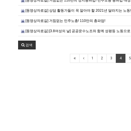
[동영상자료길] 거침없는 110만의 정치총파업! 민주노총 총파업 대장
[동영상자료길] 상담 활동가들이 꼭 알아야 할 2021년 달라지는 노
[동영상자료길] 거침없는 민주노총! 110만의 총파업!
[동영상자료길] [3.8여성의 날] 공공운수노조와 함께 성평등 노동으로
검색
1
2
3
4
5