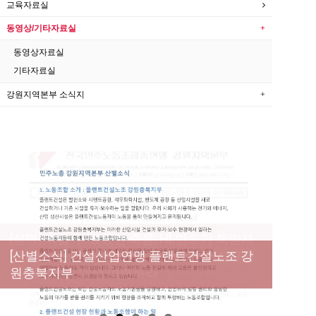
교육자료실
동영상/기타자료실
동영상자료실
기타자료실
강원지역본부 소식지
[성명] 막을 수 있었던 죽음, HL만도가 책임져
라 : 청년노동자 사망사고의 철저한 진상규명
[산별소식] 건설산업연맹 플랜트건설노조 강
[강릉,속초,원주,춘천] 폭염감시단 사업 이모저
[조합원☆인터뷰] 서비스연맹 전국학교비정
과 재발방지 대책 마련하라
원충북지부
모
규직노동조합 강원지부 김유미 춘천지회장
[본부소식] 강원지역 노동자 합창단 모임