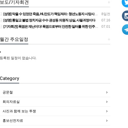
보도/기자회견
+
[성명] 막을 수 있었던 죽음, HL만도가 책임져라 : 청년노동자 사망사고의 철저한 진상규명과 재발방지 대책 마련하라
8일전
[성명] 통일교 불법 정치자금 수수 권성동 의원직 상실, 사필귀정이다
07.16
[기자회견] 폭염은 재난이다! 폭염으로부터 안전한 일터를 위한 민주노총 강원지역본부 폭염감시단 선포 기자회견
07.01
월간 주요일정
+
등록된 일정이 없습니다.
Category
공문철
회의자료실
사진과 함께 보는 투쟁
홍보선전자료