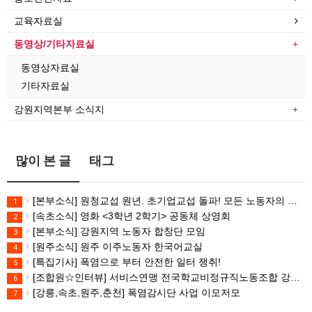
교육자료실
동영상/기타자료실
동영상자료실
기타자료실
강원지역본부 소식지
많이 본 글
태그
[본부소식] 원청교섭 원년. 초기업교섭 돌파! 모든 노동자의 노동기본권 쟁취! 민주노총 7.15 총파업대회
1
[속초소식] 영화 <3학년 2학기> 공동체 상영회
2
[본부소식] 강원지역 노동자 합창단 모임
3
[원주소식] 원주 이주노동자 한국어교실
4
[특집기사] 폭염으로 부터 안전한 일터 쟁취!
5
[조합원☆인터뷰] 서비스연맹 전국학교비정규직노동조합 강원지부 김유미 춘천지회장
6
[강릉,속초,원주,춘천] 폭염감시단 사업 이모저모
7