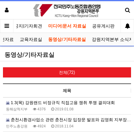
메인
공지|기자회견
미디어|문서 자료실
공유게시판
선거관
선전자료
교육자료실
동영상/기타자료실
강원지역본부 소식지
동영상/기타자료실
전체(72)
제목
1.3(목) 강원랜드 비정규직 직접고용 쟁취 투쟁 결의대회
동해삼척지부
4376
2019.01.08
춘천시환경사업소 관련 춘천시장 입장문 발표와 김영희 지부장 단식농성철회 성명서 발표
민주노총강원
4924
2018.11.04