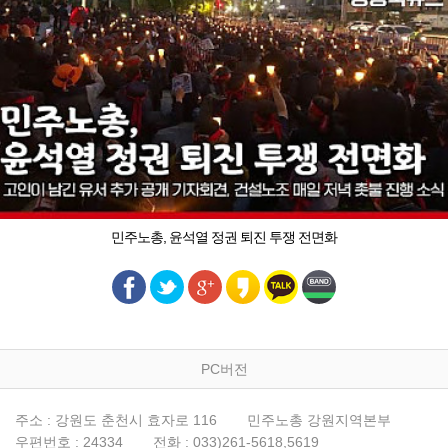
민주노총, 윤석열 정권 퇴진 투쟁 전면화
PC버전
주소 : 강원도 춘천시 효자로 116
민주노총 강원지역본부
우편번호 : 24334
전화 : 033)261-5618,5619