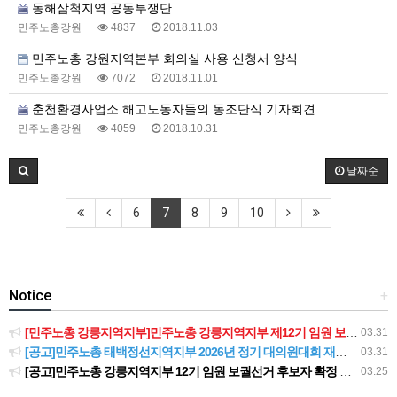
동해삼척지역 공동투쟁단
민주노총강원
4837
2018.11.03
민주노총 강원지역본부 회의실 사용 신청서 양식
민주노총강원
7072
2018.11.01
춘천환경사업소 해고노동자들의 동조단식 기자회견
민주노총강원
4059
2018.10.31
날짜순
6
7
8
9
10
Notice
+
[민주노총 강릉지역지부]민주노총 강릉지역지부 제12기 임원 보궐선거결과 공고
03.31
[공고]민주노총 태백정선지역지부 2026년 정기 대의원대회 재소집 건
03.31
[공고]민주노총 강릉지역지부 12기 임원 보궐선거 후보자 확정 공고
03.25