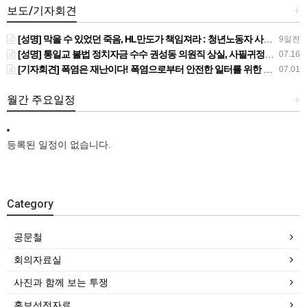
보도/기자회견
+
[성명] 막을 수 있었던 죽음, HL만도가 책임져라 : 청년노동자 사망사고의 철저한 진상규명과 재발방지 대책 마련하라
9일전
[성명] 통일교 불법 정치자금 수수 권성동 의원직 상실, 사필귀정이다
07.16
[기자회견] 폭염은 재난이다! 폭염으로부터 안전한 일터를 위한 민주노총 강원지역본부 폭염감시단 선포 기자회견
07.01
월간 주요일정
+
등록된 일정이 없습니다.
Category
공문철
회의자료실
사진과 함께 보는 투쟁
홍보선전자료