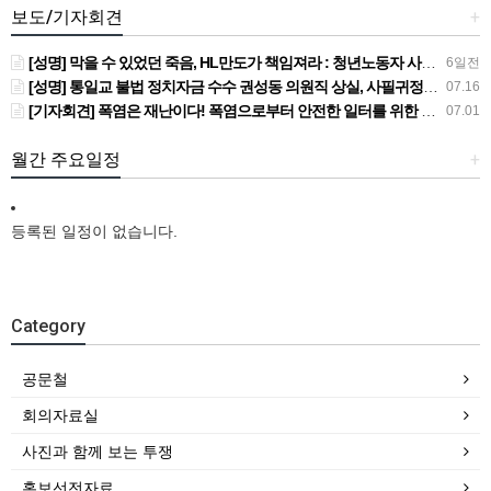
보도/기자회견
+
[성명] 막을 수 있었던 죽음, HL만도가 책임져라 : 청년노동자 사망사고의 철저한 진상규명과 재발방지 대책 마련하라
6일전
[성명] 통일교 불법 정치자금 수수 권성동 의원직 상실, 사필귀정이다
07.16
[기자회견] 폭염은 재난이다! 폭염으로부터 안전한 일터를 위한 민주노총 강원지역본부 폭염감시단 선포 기자회견
07.01
월간 주요일정
+
등록된 일정이 없습니다.
Category
공문철
회의자료실
사진과 함께 보는 투쟁
홍보선전자료