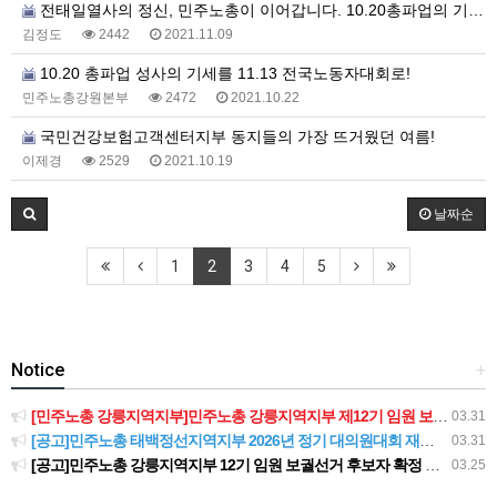
전태일열사의 정신, 민주노총이 이어갑니다. 10.20총파업의 기세를 11.13전국노동자대회로!
김정도
2442
2021.11.09
10.20 총파업 성사의 기세를 11.13 전국노동자대회로!
민주노총강원본부
2472
2021.10.22
국민건강보험고객센터지부 동지들의 가장 뜨거웠던 여름!
이제경
2529
2021.10.19
날짜순
1
2
3
4
5
Notice
+
[민주노총 강릉지역지부]민주노총 강릉지역지부 제12기 임원 보궐선거결과 공고
03.31
[공고]민주노총 태백정선지역지부 2026년 정기 대의원대회 재소집 건
03.31
[공고]민주노총 강릉지역지부 12기 임원 보궐선거 후보자 확정 공고
03.25