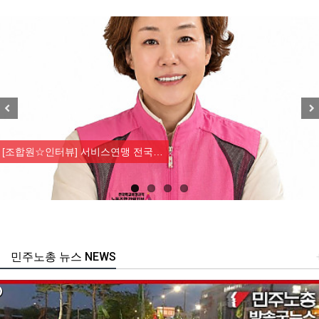
Previous
Nex
[조합원☆인터뷰] 서비스연맹 전국…
민주노총 뉴스 NEWS