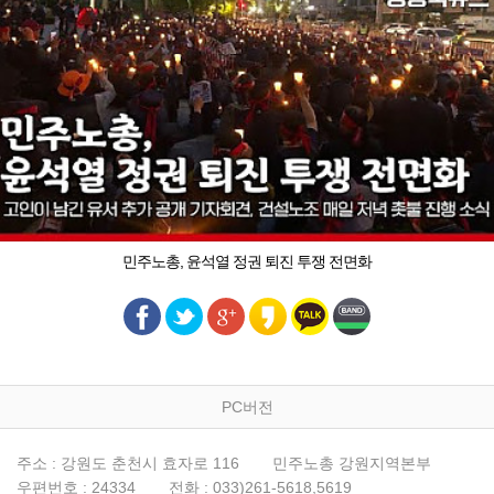
민주노총, 윤석열 정권 퇴진 투쟁 전면화
PC버전
주소 : 강원도 춘천시 효자로 116
민주노총 강원지역본부
우편번호 : 24334
전화 : 033)261-5618,5619