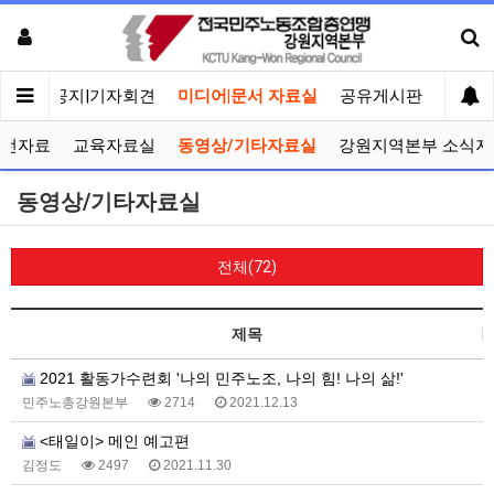
메인
공지|기자회견
미디어|문서 자료실
공유게시판
선거관
선전자료
교육자료실
동영상/기타자료실
강원지역본부 소식지
동영상/기타자료실
전체(72)
제목
2021 활동가수련회 '나의 민주노조, 나의 힘! 나의 삶!'
민주노총강원본부
2714
2021.12.13
<태일이> 메인 예고편
김정도
2497
2021.11.30