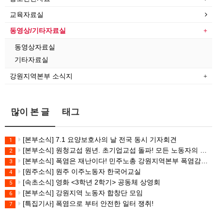
교육자료실
동영상/기타자료실
동영상자료실
기타자료실
강원지역본부 소식지
많이 본 글
태그
[본부소식] 7.1 요양보호사의 날 전국 동시 기자회견
1
[본부소식] 원청교섭 원년. 초기업교섭 돌파! 모든 노동자의 노동기본권 쟁취! 민주노총 7.15 총파업대회
2
[본부소식] 폭염은 재난이다! 민주노총 강원지역본부 폭염감시단 선포 기자회견
3
[원주소식] 원주 이주노동자 한국어교실
4
[속초소식] 영화 <3학년 2학기> 공동체 상영회
5
[본부소식] 강원지역 노동자 합창단 모임
6
[특집기사] 폭염으로 부터 안전한 일터 쟁취!
7