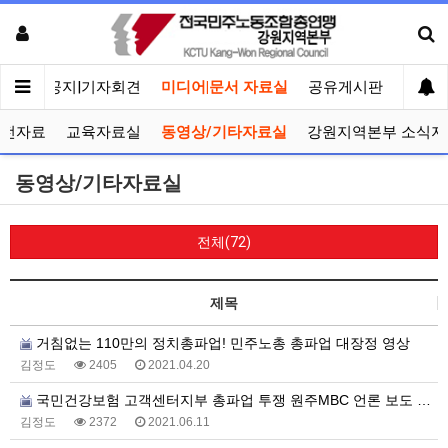
메인
공지|기자회견
미디어|문서 자료실
공유게시판
선거관
선전자료
교육자료실
동영상/기타자료실
강원지역본부 소식지
동영상/기타자료실
전체(72)
제목
거침없는 110만의 정치총파업! 민주노총 총파업 대장정 영상
김정도
2405
2021.04.20
국민건강보험 고객센터지부 총파업 투쟁 원주MBC 언론 보도 영상
김정도
2372
2021.06.11