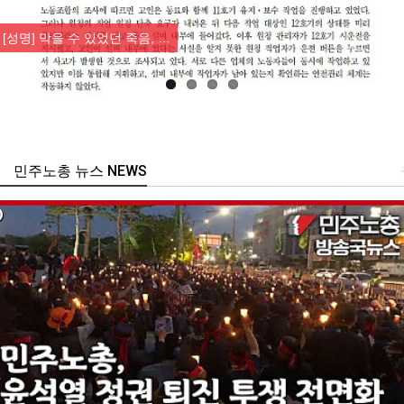
Previous
Nex
[성명] 막을 수 있었던 죽음, …
민주노총 뉴스 NEWS