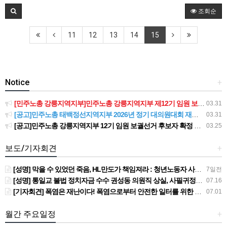
조회순
11
12
13
14
15
Notice
+
[민주노총 강릉지역지부]민주노총 강릉지역지부 제12기 임원 보궐선거결과 공고
03.31
[공고]민주노총 태백정선지역지부 2026년 정기 대의원대회 재소집 건
03.31
[공고]민주노총 강릉지역지부 12기 임원 보궐선거 후보자 확정 공고
03.25
보도/기자회견
+
[성명] 막을 수 있었던 죽음, HL만도가 책임져라 : 청년노동자 사망사고의 철저한 진상규명과 재발방지 대책 마련하라
7일전
[성명] 통일교 불법 정치자금 수수 권성동 의원직 상실, 사필귀정이다
07.16
[기자회견] 폭염은 재난이다! 폭염으로부터 안전한 일터를 위한 민주노총 강원지역본부 폭염감시단 선포 기자회견
07.01
월간 주요일정
+