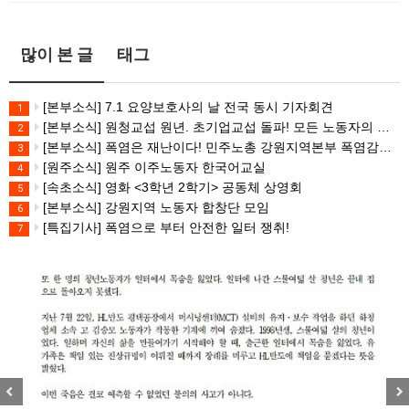
많이 본 글
태그
[본부소식] 7.1 요양보호사의 날 전국 동시 기자회견
1
[본부소식] 원청교섭 원년. 초기업교섭 돌파! 모든 노동자의 노동기본권 쟁취! 민주노총 7.15 총파업대회
2
[본부소식] 폭염은 재난이다! 민주노총 강원지역본부 폭염감시단 선포 기자회견
3
[원주소식] 원주 이주노동자 한국어교실
4
[속초소식] 영화 <3학년 2학기> 공동체 상영회
5
[본부소식] 강원지역 노동자 합창단 모임
6
[특집기사] 폭염으로 부터 안전한 일터 쟁취!
7