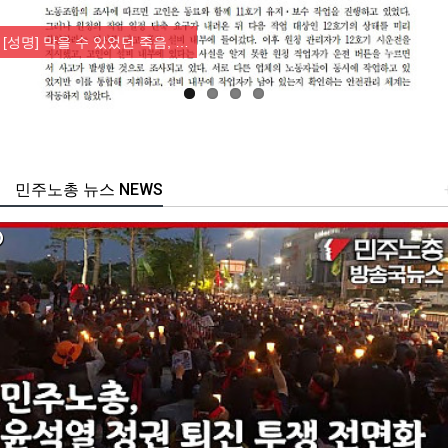
Previous
Nex
[성명] 막을 수 있었던 죽음, …
민주노총 뉴스 NEWS