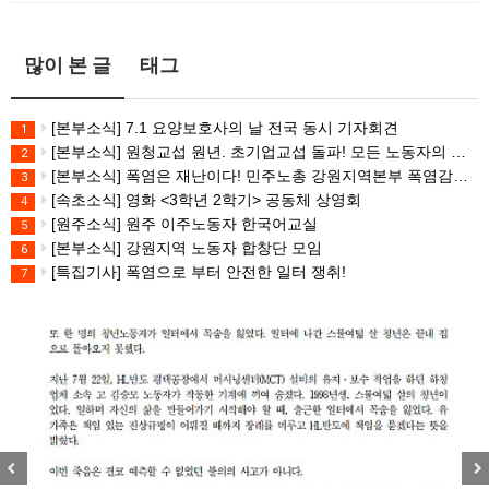
많이 본 글
태그
[본부소식] 7.1 요양보호사의 날 전국 동시 기자회견
1
[본부소식] 원청교섭 원년. 초기업교섭 돌파! 모든 노동자의 노동기본권 쟁취! 민주노총 7.15 총파업대회
2
[본부소식] 폭염은 재난이다! 민주노총 강원지역본부 폭염감시단 선포 기자회견
3
[속초소식] 영화 <3학년 2학기> 공동체 상영회
4
[원주소식] 원주 이주노동자 한국어교실
5
[본부소식] 강원지역 노동자 합창단 모임
6
[특집기사] 폭염으로 부터 안전한 일터 쟁취!
7