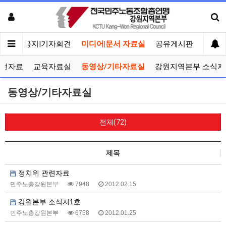
메인
공지|기자회견
미디어|문서 자료실
공유게시판
선거관
선전자료
교육자료실
동영상/기타자료실
강원지역본부 소식지
동영상/기타자료실
전체(72)
제목
정치위 관련자료
민주노총강원본부
7948
2012.02.15
강원본부 소식지1호
민주노총강원본부
6758
2012.01.25