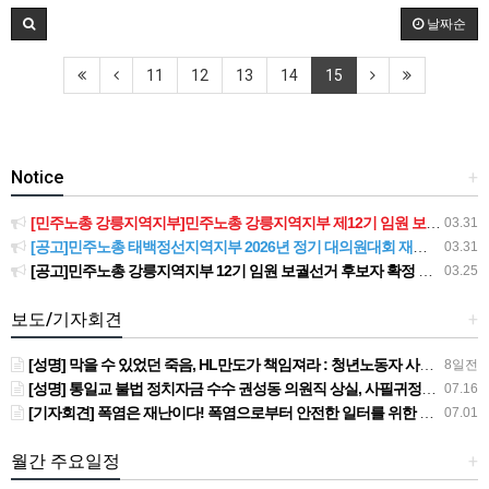
날짜순
11
12
13
14
15
Notice
+
[민주노총 강릉지역지부]민주노총 강릉지역지부 제12기 임원 보궐선거결과 공고
03.31
[공고]민주노총 태백정선지역지부 2026년 정기 대의원대회 재소집 건
03.31
[공고]민주노총 강릉지역지부 12기 임원 보궐선거 후보자 확정 공고
03.25
보도/기자회견
+
[성명] 막을 수 있었던 죽음, HL만도가 책임져라 : 청년노동자 사망사고의 철저한 진상규명과 재발방지 대책 마련하라
8일전
[성명] 통일교 불법 정치자금 수수 권성동 의원직 상실, 사필귀정이다
07.16
[기자회견] 폭염은 재난이다! 폭염으로부터 안전한 일터를 위한 민주노총 강원지역본부 폭염감시단 선포 기자회견
07.01
월간 주요일정
+