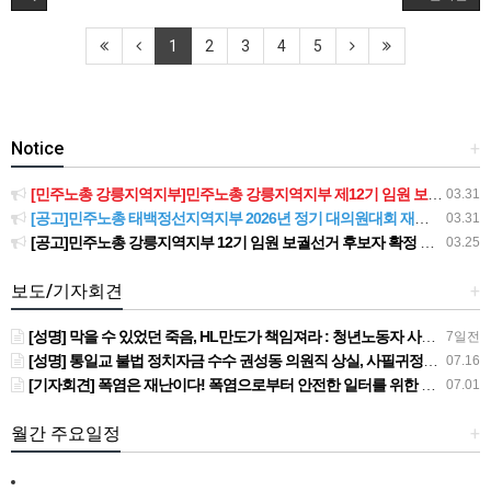
1
2
3
4
5
Notice
+
[민주노총 강릉지역지부]민주노총 강릉지역지부 제12기 임원 보궐선거결과 공고
03.31
[공고]민주노총 태백정선지역지부 2026년 정기 대의원대회 재소집 건
03.31
[공고]민주노총 강릉지역지부 12기 임원 보궐선거 후보자 확정 공고
03.25
보도/기자회견
+
[성명] 막을 수 있었던 죽음, HL만도가 책임져라 : 청년노동자 사망사고의 철저한 진상규명과 재발방지 대책 마련하라
7일전
[성명] 통일교 불법 정치자금 수수 권성동 의원직 상실, 사필귀정이다
07.16
[기자회견] 폭염은 재난이다! 폭염으로부터 안전한 일터를 위한 민주노총 강원지역본부 폭염감시단 선포 기자회견
07.01
월간 주요일정
+