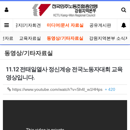
메인
공지|기자회견
미디어|문서 자료실
공유게시판
선거관
선전자료
교육자료실
동영상/기타자료실
강원지역본부 소식지
동영상/기타자료실
11.12 전태일열사 정신계승 전국노동자대회 교육
영상입니다.
https://www.youtube.com/watch?v=Sh4l_w1HHps
+ 420