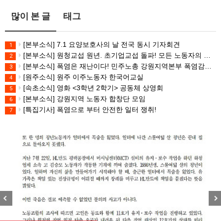
많이 본 글
태그
[본부소식] 7.1 요양보호사의 날 전국 동시 기자회견
1
[본부소식] 원청교섭 원년. 초기업교섭 돌파! 모든 노동자의 노동기본권 쟁취! 민주노총 7.15 총파업대회
2
[본부소식] 폭염은 재난이다! 민주노총 강원지역본부 폭염감시단 선포 기자회견
3
[원주소식] 원주 이주노동자 한국어교실
4
[속초소식] 영화 <3학년 2학기> 공동체 상영회
5
[본부소식] 강원지역 노동자 합창단 모임
6
[특집기사] 폭염으로 부터 안전한 일터 쟁취!
7
Previous
Nex