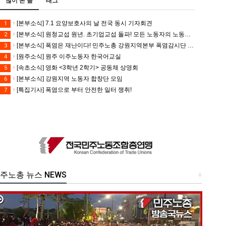
많이 본 글
태그
[본부소식] 7.1 요양보호사의 날 전국 동시 기자회견
1
[본부소식] 원청교섭 원년. 초기업교섭 돌파! 모든 노동자의 노동기본권 쟁취! 민주노총 7.15 총파업대회
2
[본부소식] 폭염은 재난이다! 민주노총 강원지역본부 폭염감시단 선포 기자회견
3
[원주소식] 원주 이주노동자 한국어교실
4
[속초소식] 영화 <3학년 2학기> 공동체 상영회
5
[본부소식] 강원지역 노동자 합창단 모임
6
[특집기사] 폭염으로 부터 안전한 일터 쟁취!
7
주노총 뉴스 NEWS
+