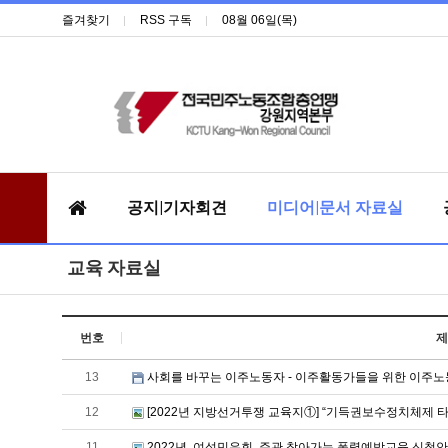
즐겨찾기
RSS 구독
08월 06일(목)
공지|기자회견
미디어|문서 자료실
교육 자료실
번호
제
13
사회를 바꾸는 이주노동자 - 이주활동가들을 위한 이주노
12
[2022년 지방선거투쟁 교육지①] “기득권보수정치체제 타
11
2022년 .여성민우회. 주관 찾아가는 폭력예방교육 신청