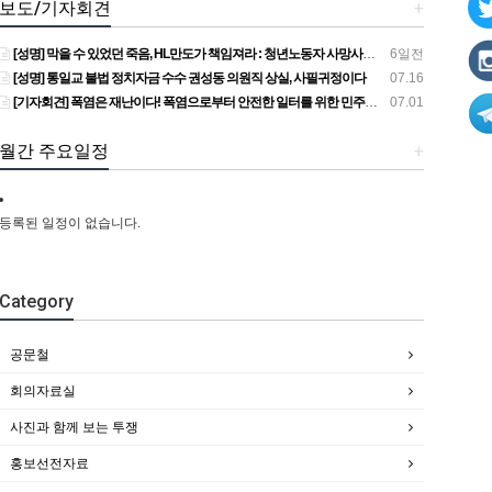
보도/기자회견
+
[성명] 막을 수 있었던 죽음, HL만도가 책임져라 : 청년노동자 사망사고의 철저한 진상규명과 재발방지 대책 마련하라
6일전
[성명] 통일교 불법 정치자금 수수 권성동 의원직 상실, 사필귀정이다
07.16
[기자회견] 폭염은 재난이다! 폭염으로부터 안전한 일터를 위한 민주노총 강원지역본부 폭염감시단 선포 기자회견
07.01
월간 주요일정
+
등록된 일정이 없습니다.
Category
공문철
회의자료실
사진과 함께 보는 투쟁
홍보선전자료