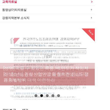
교육자료실
동영상/기타자료실
강원지역본부 소식지
New
New
New
New
[성명] 막을 수 있었던 죽음, HL만도가 책임져
라 : 청년노동자 사망사고의 철저한 진상규명
[산별소식] 건설산업연맹 플랜트건설노조 강
[강릉,속초,원주,춘천] 폭염감시단 사업 이모저
[조합원☆인터뷰] 서비스연맹 전국학교비정
과 재발방지 대책 마련하라
원충북지부
모
규직노동조합 강원지부 김유미 춘천지회장
[본부소식] 강원지역 노동자 합창단 모임