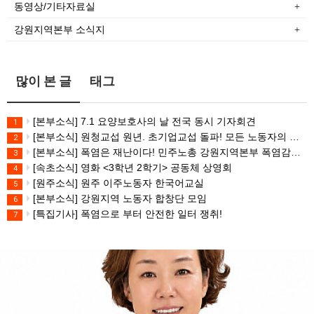
동영상/기타자료실
강원지역본부 소식지
많이 본 글
태그
[본부소식] 7.1 요양보호사의 날 전국 동시 기자회견
1
[본부소식] 원청교섭 원년. 초기업교섭 돌파! 모든 노동자의 노동기본권 쟁취! 민주노총 7.15 총파업대회
2
[본부소식] 폭염은 재난이다! 민주노총 강원지역본부 폭염감시단 선포 기자회견
3
[속초소식] 영화 <3학년 2학기> 공동체 상영회
4
[원주소식] 원주 이주노동자 한국어교실
5
[본부소식] 강원지역 노동자 합창단 모임
6
[특집기사] 폭염으로 부터 안전한 일터 쟁취!
7