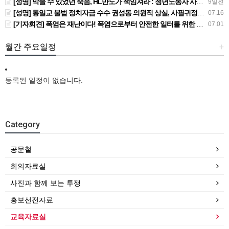
[성명] 막을 수 있었던 죽음, HL만도가 책임져라 : 청년노동자 사망사고의 철저한 진상규명과 재발방지 대책 마련하라
9일전
[성명] 통일교 불법 정치자금 수수 권성동 의원직 상실, 사필귀정이다
07.16
[기자회견] 폭염은 재난이다! 폭염으로부터 안전한 일터를 위한 민주노총 강원지역본부 폭염감시단 선포 기자회견
07.01
월간 주요일정
+
등록된 일정이 없습니다.
Category
공문철
회의자료실
사진과 함께 보는 투쟁
홍보선전자료
교육자료실