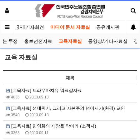
메인
공지|기자회견
미디어|문서 자료실
공유게시판
선거관
보는 투쟁
홍보선전자료
교육자료실
동영상/기타자료실
강
교육 자료실
제목
[교육자료] 트라우마치유 워크샵자료
4036
2013.09.13
[교육자료] 생태위기, 그리고 자본주의 넘어서기(환경) 교안
3540
2013.09.13
[교육자료] 민영화의 재앙을 막아라 (소책자)
3368
2013.09.11