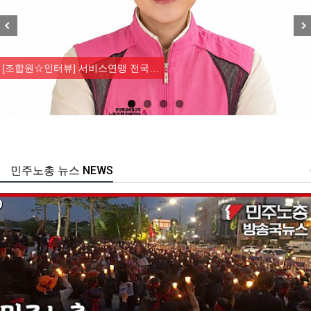
Previous
Nex
[조합원☆인터뷰] 서비스연맹 전국…
민주노총 뉴스 NEWS