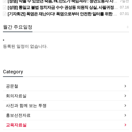
[성명] 막을 수 있었던 죽음, HL만도가 책임져라 : 청년노동자 사망사고의 철저한 진상규명과 재발방지 대책 마련하라
7일전
[성명] 통일교 불법 정치자금 수수 권성동 의원직 상실, 사필귀정이다
07.16
[기자회견] 폭염은 재난이다! 폭염으로부터 안전한 일터를 위한 민주노총 강원지역본부 폭염감시단 선포 기자회견
07.01
월간 주요일정
+
등록된 일정이 없습니다.
Category
공문철
회의자료실
사진과 함께 보는 투쟁
홍보선전자료
교육자료실