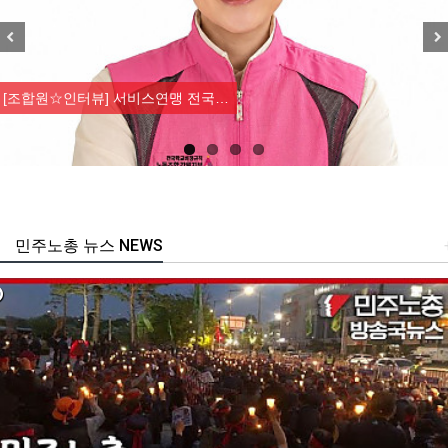
Previous
Nex
[조합원☆인터뷰] 서비스연맹 전국…
민주노총 뉴스 NEWS