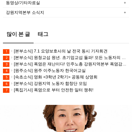
동영상/기타자료실
강원지역본부 소식지
많이 본 글
태그
[본부소식] 7.1 요양보호사의 날 전국 동시 기자회견
1
[본부소식] 원청교섭 원년. 초기업교섭 돌파! 모든 노동자의 노동기본권 쟁취! 민주노총 7.15 총파업대회
2
[본부소식] 폭염은 재난이다! 민주노총 강원지역본부 폭염감시단 선포 기자회견
3
[원주소식] 원주 이주노동자 한국어교실
4
[속초소식] 영화 <3학년 2학기> 공동체 상영회
5
[본부소식] 강원지역 노동자 합창단 모임
6
[특집기사] 폭염으로 부터 안전한 일터 쟁취!
7