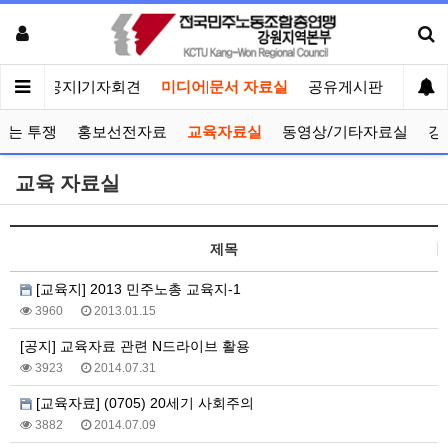
메인
공지|기자회견
미디어|문서 자료실
공유게시판
선거관
보는 투쟁
홍보선전자료
교육자료실
동영상/기타자료실
강
교육 자료실
제목
[교육지] 2013 민주노총 교육지-1
3960
2013.01.15
[공지] 교육자료 관련 N드라이브 활용
3923
2014.07.31
[교육자료] (0705) 20세기 사회주의
3882
2014.07.09