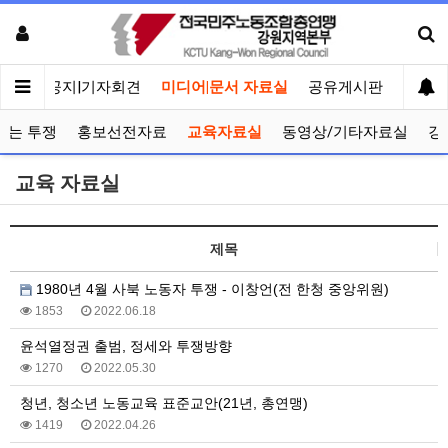
메인
공지|기자회견
미디어|문서 자료실
공유게시판
선거관
보는 투쟁
홍보선전자료
교육자료실
동영상/기타자료실
강
교육 자료실
제목
1980년 4월 사북 노동자 투쟁 - 이창언(전 한청 중앙위원)
1853
2022.06.18
윤석열정권 출범, 정세와 투쟁방향
1270
2022.05.30
청년, 청소년 노동교육 표준교안(21년, 총연맹)
1419
2022.04.26