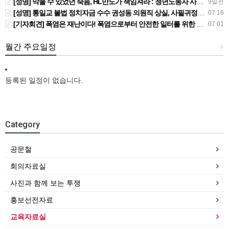
[성명] 막을 수 있었던 죽음, HL만도가 책임져라 : 청년노동자 사망사고의 철저한 진상규명과 재발방지 대책 마련하라
9일전
[성명] 통일교 불법 정치자금 수수 권성동 의원직 상실, 사필귀정이다
07.16
[기자회견] 폭염은 재난이다! 폭염으로부터 안전한 일터를 위한 민주노총 강원지역본부 폭염감시단 선포 기자회견
07.01
월간 주요일정
+
등록된 일정이 없습니다.
Category
공문철
회의자료실
사진과 함께 보는 투쟁
홍보선전자료
교육자료실