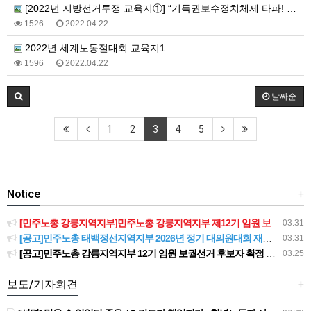
[2022년 지방선거투쟁 교육지①] “기득권보수정치체제 타파! 정치제도개혁!”
1526
2022.04.22
2022년 세계노동절대회 교육지1.
1596
2022.04.22
날짜순
1
2
3
4
5
Notice
+
[민주노총 강릉지역지부]민주노총 강릉지역지부 제12기 임원 보궐선거결과 공고
03.31
[공고]민주노총 태백정선지역지부 2026년 정기 대의원대회 재소집 건
03.31
[공고]민주노총 강릉지역지부 12기 임원 보궐선거 후보자 확정 공고
03.25
보도/기자회견
+