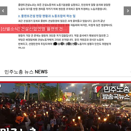
Previous
Nex
[산별소식] 건설산업연맹 플랜트건…
민주노총 뉴스 NEWS