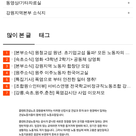
동영상/기타자료실
강원지역본부 소식지
많이 본 글
태그
[본부소식] 원청교섭 원년. 초기업교섭 돌파! 모든 노동자의 노동기본권 쟁취! 민주노총 7.15 총파업대회
1
[속초소식] 영화 <3학년 2학기> 공동체 상영회
2
[본부소식] 강원지역 노동자 합창단 모임
3
[원주소식] 원주 이주노동자 한국어교실
4
[특집기사] 폭염으로 부터 안전한 일터 쟁취!
5
[조합원☆인터뷰] 서비스연맹 전국학교비정규직노동조합 강원지부 김유미 춘천지회장
6
[강릉,속초,원주,춘천] 폭염감시단 사업 이모저모
7