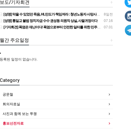
보도/기자회견
+
[성명] 막을 수 있었던 죽음, HL만도가 책임져라 : 청년노동자 사망사고의 철저한 진상규명과 재발방지 대책 마련하라
8일전
[성명] 통일교 불법 정치자금 수수 권성동 의원직 상실, 사필귀정이다
07.16
[기자회견] 폭염은 재난이다! 폭염으로부터 안전한 일터를 위한 민주노총 강원지역본부 폭염감시단 선포 기자회견
07.01
월간 주요일정
+
등록된 일정이 없습니다.
Category
공문철
회의자료실
사진과 함께 보는 투쟁
홍보선전자료