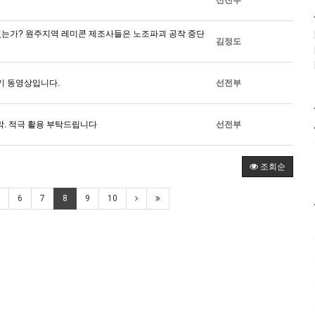
졌는가? 원주지역 레미콘 제조사들은 노조파괴 공작 중단
김정도
보기 동영상입니다.
선전부
막. 적극 활용 부탁드립니다
선전부
조회순
6
7
8
9
10