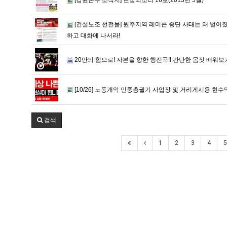
[건설노조 선전물] 원주지역 레미콘 중단 사태는 왜 벌어
하고 대화에 나서라!
20만의 힘으로! 자본을 향한 행진곡!! 간단한 몸짓 배워
[10/26] 노동개악 민중총궐기 사업장 및 거리게시용 현수
검색
1
2
3
4
5