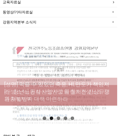
교육자료실
동영상/기타자료실
강원지역본부 소식지
[성명] 막을 수 있었던 죽음, HL만도가 책임져
라 : 청년노동자 사망사고의 철저한 진상규명
[산별소식] 건설산업연맹 플랜트건설노조 강
[강릉,속초,원주,춘천] 폭염감시단 사업 이모저
[조합원☆인터뷰] 서비스연맹 전국학교비정
과 재발방지 대책 마련하라
원충북지부
모
규직노동조합 강원지부 김유미 춘천지회장
[본부소식] 강원지역 노동자 합창단 모임