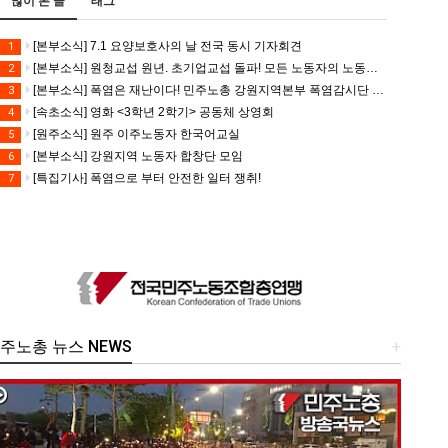
많이 본 글
태그
[본부소식] 7.1 요양보호사의 날 전국 동시 기자회견
1
[본부소식] 원청교섭 원년. 초기업교섭 돌파! 모든 노동자의 노동기본권 쟁취! 민주노총 7.15 총파업대회
2
[본부소식] 폭염은 재난이다! 민주노총 강원지역본부 폭염감시단 선포 기자회견
3
[속초소식] 영화 <3학년 2학기> 공동체 상영회
4
[원주소식] 원주 이주노동자 한국어교실
5
[본부소식] 강원지역 노동자 합창단 모임
6
[특집기사] 폭염으로 부터 안전한 일터 쟁취!
7
주노총 뉴스 NEWS
+