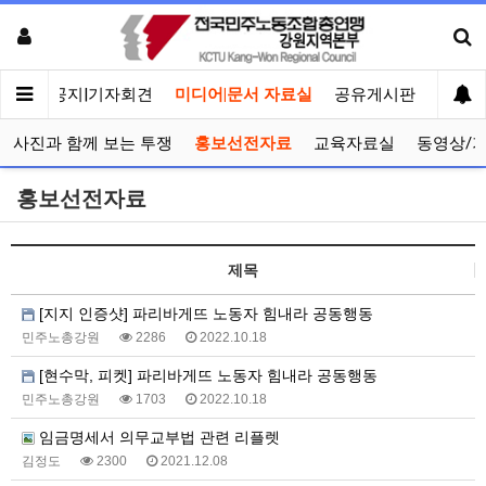
메인
공지|기자회견
미디어|문서 자료실
공유게시판
선거관
사진과 함께 보는 투쟁
홍보선전자료
교육자료실
동영상/
홍보선전자료
제목
[지지 인증샷] 파리바게뜨 노동자 힘내라 공동행동
민주노총강원
2286
2022.10.18
[현수막, 피켓] 파리바게뜨 노동자 힘내라 공동행동
민주노총강원
1703
2022.10.18
임금명세서 의무교부법 관련 리플렛
김정도
2300
2021.12.08