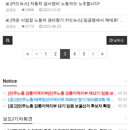
[카드뉴스] 자동차 검사정비 노동자도 노조합시다!
김정도
2068
2021.11.01
[작은 사업장 노동자 권리찾기 카드뉴스] 임금명세서 제대로! 일한 만큼 제대로!
김정도
2773
2021.06.23
날짜순
1
2
3
4
5
Notice
+
[민주노총 강릉지역지부]민주노총 강릉지역지부 제12기 임원 보궐선거결과 공고
03.31
[공고]민주노총 태백정선지역지부 2026년 정기 대의원대회 재소집 건
03.31
[공고]민주노총 강릉지역지부 12기 임원 보궐선거 후보자 확정 공고
03.25
보도/기자회견
+