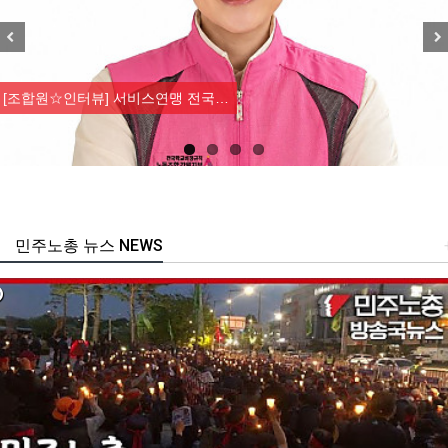
Previous
Nex
[조합원☆인터뷰] 서비스연맹 전국…
민주노총 뉴스 NEWS