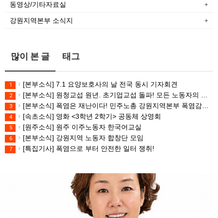
동영상/기타자료실
강원지역본부 소식지
많이 본 글
태그
[본부소식] 7.1 요양보호사의 날 전국 동시 기자회견
1
[본부소식] 원청교섭 원년. 초기업교섭 돌파! 모든 노동자의 노동기본권 쟁취! 민주노총 7.15 총파업대회
2
[본부소식] 폭염은 재난이다! 민주노총 강원지역본부 폭염감시단 선포 기자회견
3
[속초소식] 영화 <3학년 2학기> 공동체 상영회
4
[원주소식] 원주 이주노동자 한국어교실
5
[본부소식] 강원지역 노동자 합창단 모임
6
[특집기사] 폭염으로 부터 안전한 일터 쟁취!
7