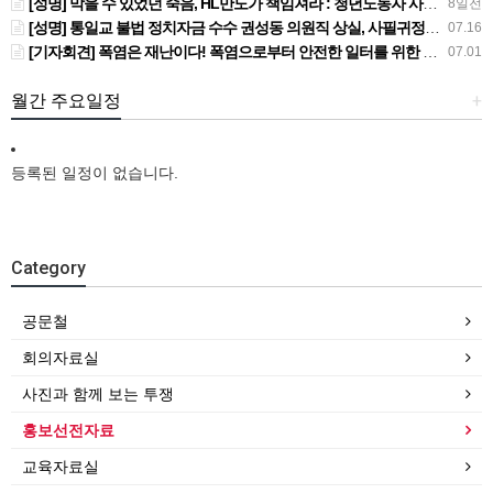
[성명] 막을 수 있었던 죽음, HL만도가 책임져라 : 청년노동자 사망사고의 철저한 진상규명과 재발방지 대책 마련하라
8일전
[성명] 통일교 불법 정치자금 수수 권성동 의원직 상실, 사필귀정이다
07.16
[기자회견] 폭염은 재난이다! 폭염으로부터 안전한 일터를 위한 민주노총 강원지역본부 폭염감시단 선포 기자회견
07.01
월간 주요일정
+
등록된 일정이 없습니다.
Category
공문철
회의자료실
사진과 함께 보는 투쟁
홍보선전자료
교육자료실