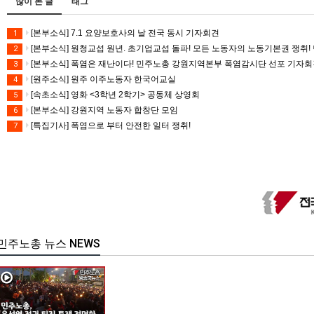
많이 본 글
태그
[본부소식] 7.1 요양보호사의 날 전국 동시 기자회견
1
[본부소식] 원청교섭 원년. 초기업교섭 돌파! 모든 노동자의 노동기본권 쟁취! 
2
[본부소식] 폭염은 재난이다! 민주노총 강원지역본부 폭염감시단 선포 기자
3
[원주소식] 원주 이주노동자 한국어교실
4
[속초소식] 영화 <3학년 2학기> 공동체 상영회
5
[본부소식] 강원지역 노동자 합창단 모임
6
[특집기사] 폭염으로 부터 안전한 일터 쟁취!
7
민주노총 뉴스 NEWS