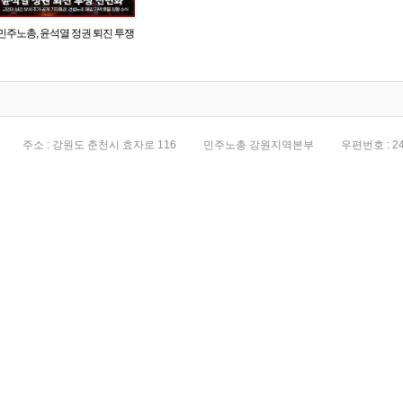
민주노총, 윤석열 정권 퇴진 투쟁
전면화
주소 : 강원도 춘천시 효자로 116
민주노총 강원지역본부
우편번호 : 24