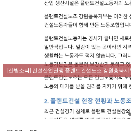
[성명] 막을 수 있었던 죽음, HL만도가 책임져라 :
[산별소식] 건설산업연맹 플랜트건설노조 강원충북지
[강릉,속초,원주,춘천] 폭염감시단 사업 이모저모
[조합원☆인터뷰] 서비스연맹 전국학교비정규직노동
[본부소식] 강원지역 노동자 합창단 모임