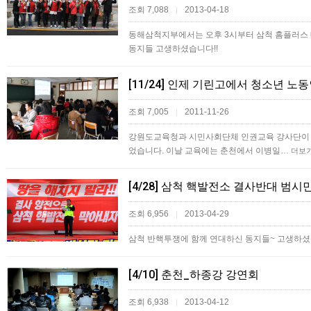
조회 7,088
2013-04-18
|
동해삼척지부에서는 오후 3시부터 삼척 홈플러스
동지들 고생하셨습니다!!
[11/24] 인제 기린고에서 청소년
조회 7,005
2011-11-26
|
강원도교육청과 시민사회단체 인권교육 강사단이 주
었습니다. 이날 교육에는 춘천에서 이병일…
더보
[4/28] 삼척 핵발전소 결사반대 범
조회 6,956
2013-04-29
|
삼척 반핵투쟁에 함께 연대하신 동지들~ 고생하셨
[4/10] 춘천_하종강 강연회
조회 6,938
2013-04-12
|