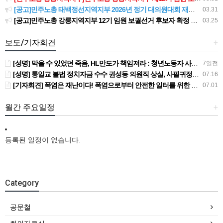
[공고]민주노총 태백정선지역지부 2026년 정기 대의원대회 재소집 건
03.31
[공고]민주노총 강릉지역지부 12기 임원 보궐선거 후보자 확정 공고
03.25
보도/기자회견
+
[성명] 막을 수 있었던 죽음, HL만도가 책임져라 : 청년노동자 사망사고의 철저한 진상규명과 재발방지 대책 마련하라
7일전
[성명] 통일교 불법 정치자금 수수 권성동 의원직 상실, 사필귀정이다
07.16
[기자회견] 폭염은 재난이다! 폭염으로부터 안전한 일터를 위한 민주노총 강원지역본부 폭염감시단 선포 기자회견
07.01
월간 주요일정
+
등록된 일정이 없습니다.
Category
공문철