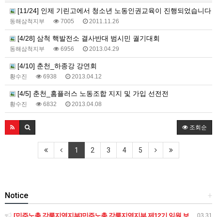
[11/24] 인제 기린고에서 청소년 노동인권교육이 진행되었습니다
동해삼척지부
7005
2011.11.26
[4/28] 삼척 핵발전소 결사반대 범시민 궐기대회
동해삼척지부
6956
2013.04.29
[4/10] 춘천_하종강 강연회
황수진
6938
2013.04.12
[4/5] 춘천_홈플러스 노동조합 지지 및 가입 선전전
황수진
6832
2013.04.08
조회순
1
2
3
4
5
Notice
+
[민주노총 강릉지역지부]민주노총 강릉지역지부 제12기 임원 보궐선거결과 공고
03.31