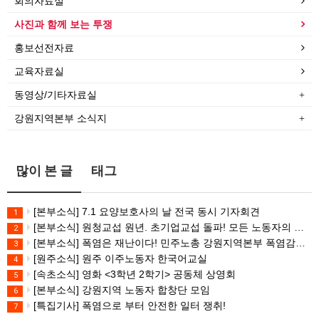
회의자료실
사진과 함께 보는 투쟁
홍보선전자료
교육자료실
동영상/기타자료실
강원지역본부 소식지
많이 본 글
태그
[본부소식] 7.1 요양보호사의 날 전국 동시 기자회견
1
[본부소식] 원청교섭 원년. 초기업교섭 돌파! 모든 노동자의 노동기본권 쟁취! 민주노총 7.15 총파업대회
2
[본부소식] 폭염은 재난이다! 민주노총 강원지역본부 폭염감시단 선포 기자회견
3
[원주소식] 원주 이주노동자 한국어교실
4
[속초소식] 영화 <3학년 2학기> 공동체 상영회
5
[본부소식] 강원지역 노동자 합창단 모임
6
[특집기사] 폭염으로 부터 안전한 일터 쟁취!
7