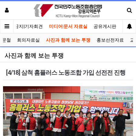
메인
공지|기자회견
미디어|문서 자료실
공유게시판
선거관
공문철
회의자료실
사진과 함께 보는 투쟁
홍보선전자료
교
사진과 함께 보는 투쟁
[4/18] 삼척 홈플러스 노동조합 가입 선전전 진행