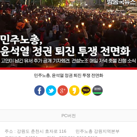
민주노총, 윤석열 정권 퇴진 투쟁 전면화
PC버전
주소 : 강원도 춘천시 효자로 116
민주노총 강원지역본부