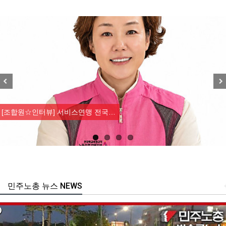
Previous
Nex
[조합원☆인터뷰] 서비스연맹 전국…
민주노총 뉴스 NEWS