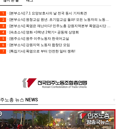
많이 본 글
태그
[본부소식] 7.1 요양보호사의 날 전국 동시 기자회견
1
[본부소식] 원청교섭 원년. 초기업교섭 돌파! 모든 노동자의 노동기본권 쟁취! 민주노총 7.15 총파업대회
2
[본부소식] 폭염은 재난이다! 민주노총 강원지역본부 폭염감시단 선포 기자회견
3
[속초소식] 영화 <3학년 2학기> 공동체 상영회
4
[원주소식] 원주 이주노동자 한국어교실
5
[본부소식] 강원지역 노동자 합창단 모임
6
[특집기사] 폭염으로 부터 안전한 일터 쟁취!
7
주노총 뉴스 NEWS
+