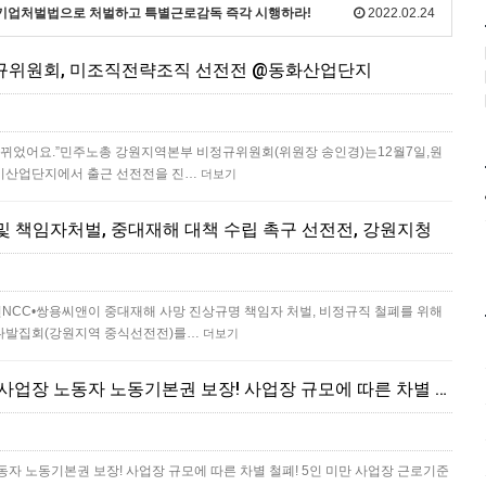
재해기업처벌법으로 처벌하고 특별근로감독 즉각 시행하라!
2022.02.24
비정규위원회, 미조직전략조직 선전전 @동화산업단지
바뀌었어요.”민주노총 강원지역본부 비정규위원회(위원장 송인경)는12월7일,원
기산업단지에서 출근 선전전을 진…
더보기
및 책임자처벌, 중대재해 대책 수립 촉구 선전전, 강원지청
CC•쌍용씨앤이 중대재해 사망 진상규명 책임자 처벌, 비정규직 철폐를 위해
다발집회(강원지역 중식선전전)를…
더보기
모든 노동자의 민주노총! 작은사업장 노동자 노동기본권 보장! 사업장 규모에 따른 차별 철폐! 5인 미만 사업장 근로기준법 전면 적용!
자 노동기본권 보장! 사업장 규모에 따른 차별 철폐! 5인 미만 사업장 근로기준