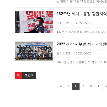
법 전면 적용!12월 21일 월요일 중식
132주년 세계노동절 강원지역
조회 1,926
2022-05-02
|
132주년 세계노동절 강원지역대회 사진첩
2022년 각 지부별 정기대의
조회 1,939
2022-04-06
|
2022년 강원지역본부 산하 각 지역지부
검색
1
2
3
4
5