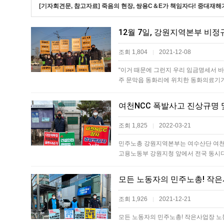
[기자회견문, 참고자료] 죽음의 현장, 쌍용C＆E가 책임자다! 중대
12월 7일, 강원지역본부 
조회 1,804
2021-12-08
|
“이거 때문에 그런지 우리 임금명세서 
주 문막읍 동화리에 위치한 동화의료기
여천NCC 폭발사고 진상규명 
조회 1,825
2022-03-21
|
민주노총 강원지역본부는 여수산단 여천N
고용노동부 강원지청 앞에서 전국 동시
조회 1,926
2021-12-21
|
모든 노동자의 민주노총! 작은사업장 노동