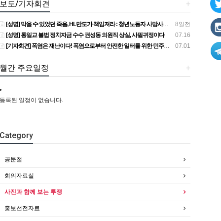
보도/기자회견
+
[성명] 막을 수 있었던 죽음, HL만도가 책임져라 : 청년노동자 사망사고의 철저한 진상규명과 재발방지 대책 마련하라
8일전
[성명] 통일교 불법 정치자금 수수 권성동 의원직 상실, 사필귀정이다
07.16
[기자회견] 폭염은 재난이다! 폭염으로부터 안전한 일터를 위한 민주노총 강원지역본부 폭염감시단 선포 기자회견
07.01
월간 주요일정
+
등록된 일정이 없습니다.
Category
공문철
회의자료실
사진과 함께 보는 투쟁
홍보선전자료