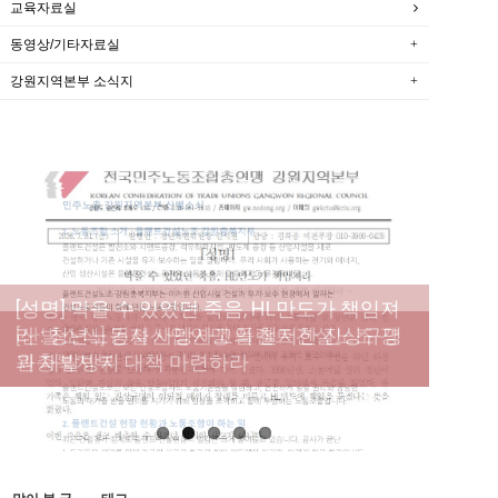
교육자료실
동영상/기타자료실
강원지역본부 소식지
[성명] 막을 수 있었던 죽음, HL만도가 책임져
라 : 청년노동자 사망사고의 철저한 진상규명
[산별소식] 건설산업연맹 플랜트건설노조 강
[강릉,속초,원주,춘천] 폭염감시단 사업 이모저
[조합원☆인터뷰] 서비스연맹 전국학교비정
과 재발방지 대책 마련하라
원충북지부
모
규직노동조합 강원지부 김유미 춘천지회장
[본부소식] 강원지역 노동자 합창단 모임