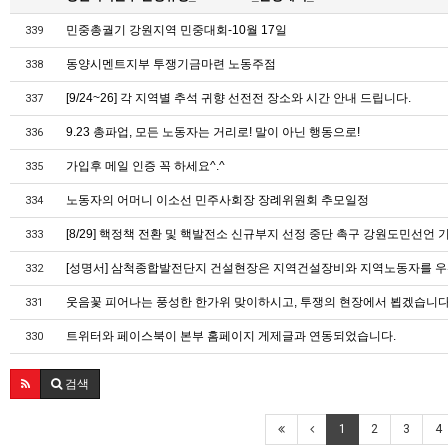
민중총궐기 강원지역 민중대회-10월 17일
339
동양시멘트지부 투쟁기금마련 노동주점
338
[9/24~26] 각 지역별 추석 귀향 선전전 장소와 시간 안내 드립니다.
337
9.23 총파업, 모든 노동자는 거리로! 말이 아닌 행동으로!
336
가입후 메일 인증 꼭 하세요^.^
335
노동자의 어머니 이소선 민주사회장 장례위원회 추모일정
334
[8/29] 핵정책 전환 및 핵발전소 신규부지 선정 중단 촉구 강원도민선
333
[성명서] 삼척종합발전단지 건설현장은 지역건설장비와 지역노동자를 우
332
웃음꽃 피어나는 풍성한 한가위 맞이하시고, 투쟁의 현장에서 뵙겠습니
331
트위터와 페이스북이 본부 홈페이지 게제글과 연동되었습니다.
330
검색
1
2
3
4