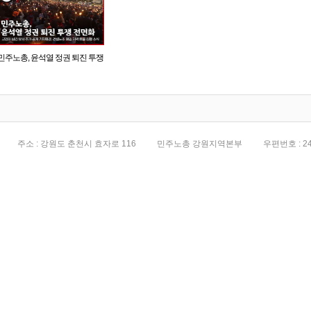
민주노총, 윤석열 정권 퇴진 투쟁
전면화
주소 : 강원도 춘천시 효자로 116
민주노총 강원지역본부
우편번호 : 24