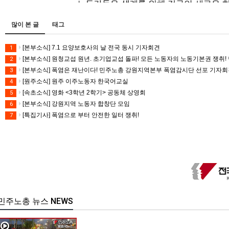
많이 본 글
태그
[본부소식] 7.1 요양보호사의 날 전국 동시 기자회견
1
[본부소식] 원청교섭 원년. 초기업교섭 돌파! 모든 노동자의 노동기본권 쟁취! 
2
[본부소식] 폭염은 재난이다! 민주노총 강원지역본부 폭염감시단 선포 기자
3
[원주소식] 원주 이주노동자 한국어교실
4
[속초소식] 영화 <3학년 2학기> 공동체 상영회
5
[본부소식] 강원지역 노동자 합창단 모임
6
[특집기사] 폭염으로 부터 안전한 일터 쟁취!
7
민주노총 뉴스 NEWS