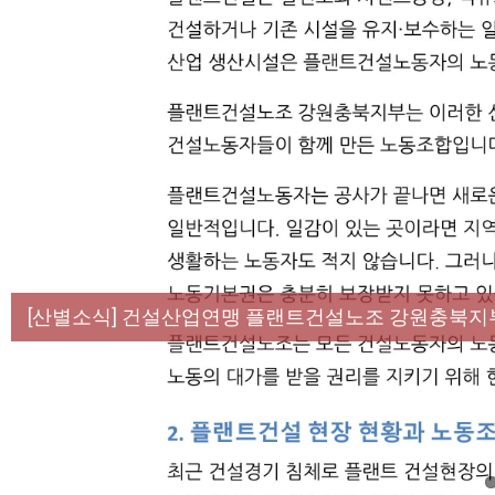
[성명] 막을 수 있었던 죽음, HL만도가 책임져라 :
[산별소식] 건설산업연맹 플랜트건설노조 강원충북지
[강릉,속초,원주,춘천] 폭염감시단 사업 이모저모
[조합원☆인터뷰] 서비스연맹 전국학교비정규직노동
[본부소식] 강원지역 노동자 합창단 모임