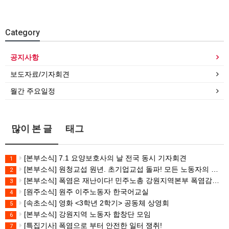
Category
공지사항
보도자료/기자회견
월간 주요일정
많이 본 글
태그
[본부소식] 7.1 요양보호사의 날 전국 동시 기자회견
1
[본부소식] 원청교섭 원년. 초기업교섭 돌파! 모든 노동자의 노동기본권 쟁취! 민주노총 7.15 총파업대회
2
[본부소식] 폭염은 재난이다! 민주노총 강원지역본부 폭염감시단 선포 기자회견
3
[원주소식] 원주 이주노동자 한국어교실
4
[속초소식] 영화 <3학년 2학기> 공동체 상영회
5
[본부소식] 강원지역 노동자 합창단 모임
6
[특집기사] 폭염으로 부터 안전한 일터 쟁취!
7