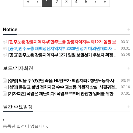
1
2
3
4
5
Notice
+
[민주노총 강릉지역지부]민주노총 강릉지역지부 제12기 임원 보궐선거결과 공고
03.31
[공고]민주노총 태백정선지역지부 2026년 정기 대의원대회 재소집 건
03.31
[공고]민주노총 강릉지역지부 12기 임원 보궐선거 후보자 확정 공고
03.25
보도/기자회견
+
[성명] 막을 수 있었던 죽음, HL만도가 책임져라 : 청년노동자 사망사고의 철저한 진상규명과 재발방지 대책 마련하라
6일전
[성명] 통일교 불법 정치자금 수수 권성동 의원직 상실, 사필귀정이다
07.16
[기자회견] 폭염은 재난이다! 폭염으로부터 안전한 일터를 위한 민주노총 강원지역본부 폭염감시단 선포 기자회견
07.01
월간 주요일정
+
등록된 일정이 없습니다.