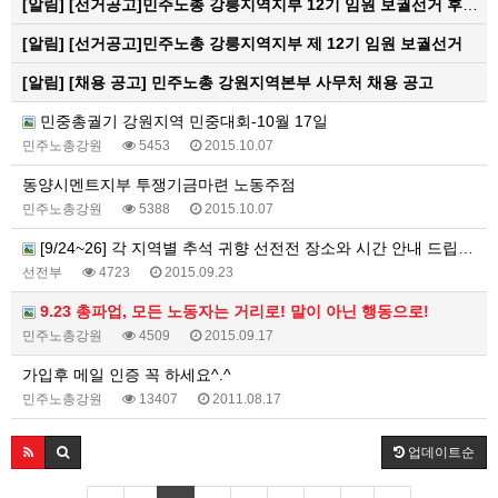
[알림]
[선거공고]민주노총 강릉지역지부 12기 임원 보궐선거 후보 등록 기간 연장 공고
[알림]
[선거공고]민주노총 강릉지역지부 제 12기 임원 보궐선거
[알림]
[채용 공고] 민주노총 강원지역본부 사무처 채용 공고
민중총궐기 강원지역 민중대회-10월 17일
민주노총강원
5453
2015.10.07
동양시멘트지부 투쟁기금마련 노동주점
민주노총강원
5388
2015.10.07
[9/24~26] 각 지역별 추석 귀향 선전전 장소와 시간 안내 드립니다.
선전부
4723
2015.09.23
9.23 총파업, 모든 노동자는 거리로! 말이 아닌 행동으로!
민주노총강원
4509
2015.09.17
가입후 메일 인증 꼭 하세요^.^
민주노총강원
13407
2011.08.17
업데이트순