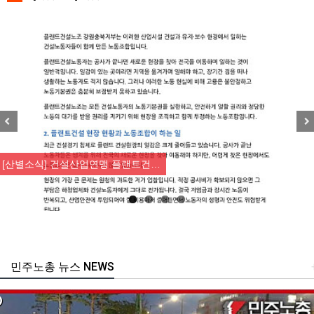
Previous
Nex
[산별소식] 건설산업연맹 플랜트건…
민주노총 뉴스 NEWS