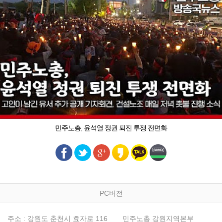
민주노총, 윤석열 정권 퇴진 투쟁 전면화
PC버전
주소 : 강원도 춘천시 효자로 116
민주노총 강원지역본부