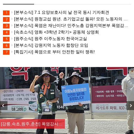
[본부소식] 7.1 요양보호사의 날 전국 동시 기자회견
1
[본부소식] 원청교섭 원년. 초기업교섭 돌파! 모든 노동자의 노동기본권 쟁취! 민주노총 7.15 총파업대회
2
[본부소식] 폭염은 재난이다! 민주노총 강원지역본부 폭염감시단 선포 기자회견
3
[속초소식] 영화 <3학년 2학기> 공동체 상영회
4
[원주소식] 원주 이주노동자 한국어교실
5
[본부소식] 강원지역 노동자 합창단 모임
6
[특집기사] 폭염으로 부터 안전한 일터 쟁취!
7
Previous
Nex
[강릉,속초,원주,춘천] 폭염감시…