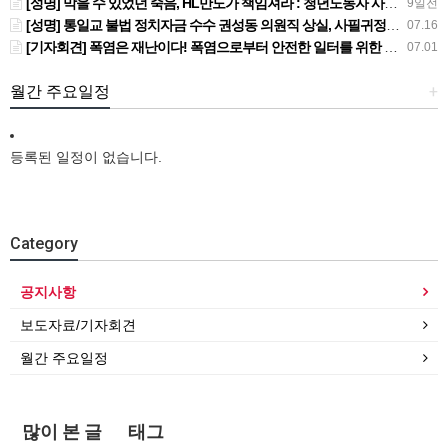
[성명] 막을 수 있었던 죽음, HL만도가 책임져라 : 청년노동자 사망사고의 철저한 진상규명과 재발방지 대책 마련하라
9일전
[성명] 통일교 불법 정치자금 수수 권성동 의원직 상실, 사필귀정이다
07.16
[기자회견] 폭염은 재난이다! 폭염으로부터 안전한 일터를 위한 민주노총 강원지역본부 폭염감시단 선포 기자회견
07.01
월간 주요일정
+
등록된 일정이 없습니다.
Category
공지사항
보도자료/기자회견
월간 주요일정
많이 본 글
태그