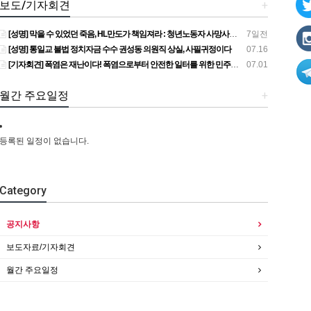
보도/기자회견
+
[성명] 막을 수 있었던 죽음, HL만도가 책임져라 : 청년노동자 사망사고의 철저한 진상규명과 재발방지 대책 마련하라
7일전
[성명] 통일교 불법 정치자금 수수 권성동 의원직 상실, 사필귀정이다
07.16
[기자회견] 폭염은 재난이다! 폭염으로부터 안전한 일터를 위한 민주노총 강원지역본부 폭염감시단 선포 기자회견
07.01
월간 주요일정
+
등록된 일정이 없습니다.
Category
공지사항
보도자료/기자회견
월간 주요일정