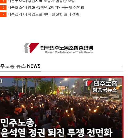
[본부소식] 강원지역 노동자 합창단 모임
5
[속초소식] 영화 <3학년 2학기> 공동체 상영회
6
[특집기사] 폭염으로 부터 안전한 일터 쟁취!
7
주노총 뉴스 NEWS
+