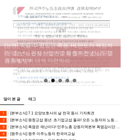
[성명] 막을 수 있었던 죽음, HL만도가 책임져
라 : 청년노동자 사망사고의 철저한 진상규명
[산별소식] 건설산업연맹 플랜트건설노조 강
[강릉,속초,원주,춘천] 폭염감시단 사업 이모저
[조합원☆인터뷰] 서비스연맹 전국학교비정
과 재발방지 대책 마련하라
원충북지부
모
규직노동조합 강원지부 김유미 춘천지회장
[본부소식] 강원지역 노동자 합창단 모임
많이 본 글
태그
[본부소식] 7.1 요양보호사의 날 전국 동시 기자회견
1
[본부소식] 원청교섭 원년. 초기업교섭 돌파! 모든 노동자의 노동기본권 쟁취! 민주노총 7.15 총파업대회
2
[본부소식] 폭염은 재난이다! 민주노총 강원지역본부 폭염감시단 선포 기자회견
3
[원주소식] 원주 이주노동자 한국어교실
4