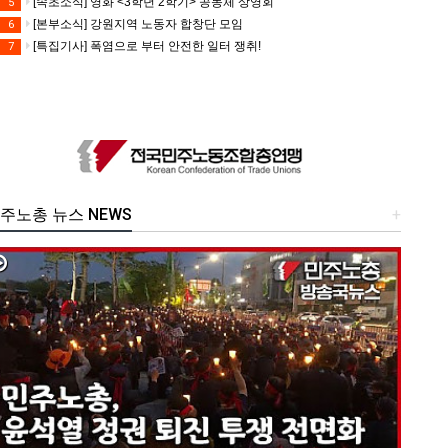
[속초소식] 영화 <3학년 2학기> 공동체 상영회
5
[본부소식] 강원지역 노동자 합창단 모임
6
[특집기사] 폭염으로 부터 안전한 일터 쟁취!
7
주노총 뉴스 NEWS
+