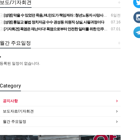
보도/기자회견
+
[성명] 막을 수 있었던 죽음, HL만도가 책임져라 : 청년노동자 사망사고의 철저한 진상규명과 재발방지 대책 마련하라
6일전
[성명] 통일교 불법 정치자금 수수 권성동 의원직 상실, 사필귀정이다
07.16
[기자회견] 폭염은 재난이다! 폭염으로부터 안전한 일터를 위한 민주노총 강원지역본부 폭염감시단 선포 기자회견
07.01
월간 주요일정
+
등록된 일정이 없습니다.
Category
공지사항
보도자료/기자회견
월간 주요일정