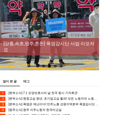
New
[성명] 막을 수 있었던 죽음, HL만도가 책임져
라 : 청년노동자 사망사고의 철저한 진상규명
[산별소식] 건설산업연맹 플랜트건설노조 강
[강릉,속초,원주,춘천] 폭염감시단 사업 이모저
[조합원☆인터뷰] 서비스연맹 전국학교비정
과 재발방지 대책 마련하라
원충북지부
모
규직노동조합 강원지부 김유미 춘천지회장
[본부소식] 강원지역 노동자 합창단 모임
많이 본 글
태그
[본부소식] 7.1 요양보호사의 날 전국 동시 기자회견
1
[본부소식] 원청교섭 원년. 초기업교섭 돌파! 모든 노동자의 노동기본권 쟁취! 민주노총 7.15 총파업대회
2
[본부소식] 폭염은 재난이다! 민주노총 강원지역본부 폭염감시단 선포 기자회견
3
[원주소식] 원주 이주노동자 한국어교실
4