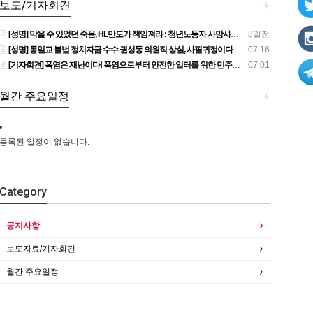
보도/기자회견
+
[성명] 막을 수 있었던 죽음, HL만도가 책임져라 : 청년노동자 사망사고의 철저한 진상규명과 재발방지 대책 마련하라
8일전
[성명] 통일교 불법 정치자금 수수 권성동 의원직 상실, 사필귀정이다
07.16
[기자회견] 폭염은 재난이다! 폭염으로부터 안전한 일터를 위한 민주노총 강원지역본부 폭염감시단 선포 기자회견
07.01
월간 주요일정
+
등록된 일정이 없습니다.
Category
공지사항
보도자료/기자회견
월간 주요일정