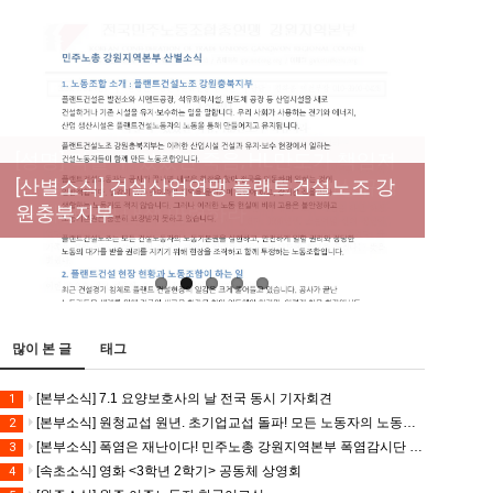
[성명] 막을 수 있었던 죽음, HL만도가 책임져
라 : 청년노동자 사망사고의 철저한 진상규명
[산별소식] 건설산업연맹 플랜트건설노조 강
[강릉,속초,원주,춘천] 폭염감시단 사업 이모저
[조합원☆인터뷰] 서비스연맹 전국학교비정
과 재발방지 대책 마련하라
원충북지부
모
규직노동조합 강원지부 김유미 춘천지회장
[본부소식] 강원지역 노동자 합창단 모임
많이 본 글
태그
[본부소식] 7.1 요양보호사의 날 전국 동시 기자회견
1
[본부소식] 원청교섭 원년. 초기업교섭 돌파! 모든 노동자의 노동기본권 쟁취! 민주노총 7.15 총파업대회
2
[본부소식] 폭염은 재난이다! 민주노총 강원지역본부 폭염감시단 선포 기자회견
3
[속초소식] 영화 <3학년 2학기> 공동체 상영회
4