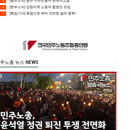
[원주소식] 원주 이주노동자 한국어교실
5
[본부소식] 강원지역 노동자 합창단 모임
6
[특집기사] 폭염으로 부터 안전한 일터 쟁취!
7
주노총 뉴스 NEWS
+