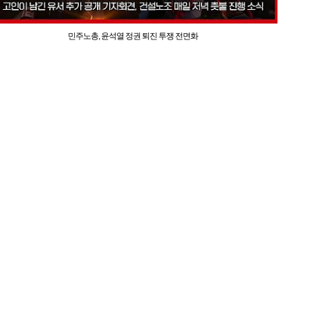
민주노총, 윤석열 정권 퇴진 투쟁 전면화