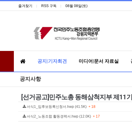
즐겨찾기
RSS 구독
08월 08일(토)
공지|기자회견
미디어|문서 자료실
공지사항
[선거공고]민주노총 동해삼척지부 제11기
서식1_입후보등록신청서.hwp (41.5K)
+ 18
서식2_노동조합 활동경력서.hwp (12.0K)
+ 17