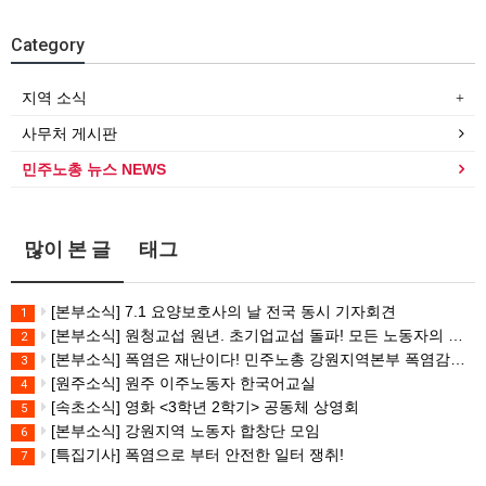
Category
지역 소식
사무처 게시판
민주노총 뉴스 NEWS
많이 본 글
태그
[본부소식] 7.1 요양보호사의 날 전국 동시 기자회견
1
[본부소식] 원청교섭 원년. 초기업교섭 돌파! 모든 노동자의 노동기본권 쟁취! 민주노총 7.15 총파업대회
2
[본부소식] 폭염은 재난이다! 민주노총 강원지역본부 폭염감시단 선포 기자회견
3
[원주소식] 원주 이주노동자 한국어교실
4
[속초소식] 영화 <3학년 2학기> 공동체 상영회
5
[본부소식] 강원지역 노동자 합창단 모임
6
[특집기사] 폭염으로 부터 안전한 일터 쟁취!
7