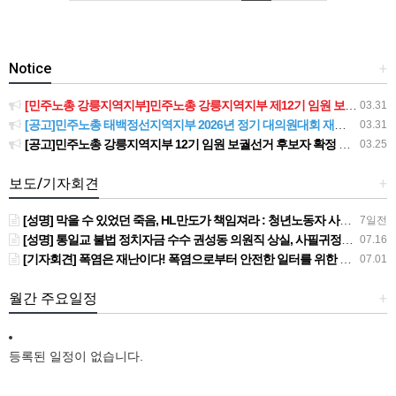
Notice
+
[민주노총 강릉지역지부]민주노총 강릉지역지부 제12기 임원 보궐선거결과 공고
03.31
[공고]민주노총 태백정선지역지부 2026년 정기 대의원대회 재소집 건
03.31
[공고]민주노총 강릉지역지부 12기 임원 보궐선거 후보자 확정 공고
03.25
보도/기자회견
+
[성명] 막을 수 있었던 죽음, HL만도가 책임져라 : 청년노동자 사망사고의 철저한 진상규명과 재발방지 대책 마련하라
7일전
[성명] 통일교 불법 정치자금 수수 권성동 의원직 상실, 사필귀정이다
07.16
[기자회견] 폭염은 재난이다! 폭염으로부터 안전한 일터를 위한 민주노총 강원지역본부 폭염감시단 선포 기자회견
07.01
월간 주요일정
+
등록된 일정이 없습니다.