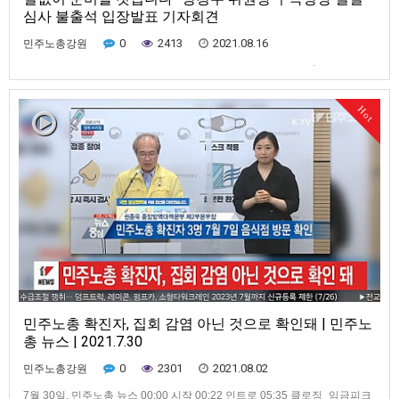
심사 불출석 입장발표 기자회견
0
2413
2021.08.16
민주노총강원
양경수 위원장 입장발표 전문저는 오늘 구속영장 실질심사에 출석하지 않습
니다. 법원에 출석하여 구속영장의 적절성 여부를 따지는 것보다, 당장 노동
자들이 받는 고통을 해결하는 것이 더욱 절박하다고 판단했기 때문입니다.
Hot
정부의 방역책임 전가, 민주주의의 훼손, 노동자 문제의 외면을 방관할 수 없
기 때문입니다. 가만히 있으라는 권력의 협박에 굴복하지 않을 것입니다…
민주노총 확진자, 집회 감염 아닌 것으로 확인돼 | 민주노
총 뉴스 | 2021.7.30
0
2301
2021.08.02
민주노총강원
7월 30일, 민주노총 뉴스 00:00 시작 00:22 인트로 05:35 클로징_임금피크