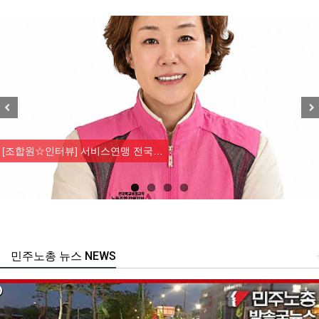
Previous
Nex
[조합원☆인터뷰] 서비스연맹 전국…
민주노총 뉴스 NEWS