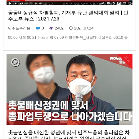
공공비정규직 차별철폐, 기재부 규탄 결의대회 열려 | 민
주노총 뉴스 | 2021.7.23
0
2482
2021.07.24
민주노총강원
00:00 시작 00:21 뉴스 시작 03:59 현장인터뷰_서울대 시설분회 06:10 클
로징_노동자가 주 120시간 일하길 바라십니까
Hot
촛불민심을 배신한 정권에 맞서 민주노총의 총파업은 차
질없이 준비할 것입니다- 양경수 위원장 구속영장 실질