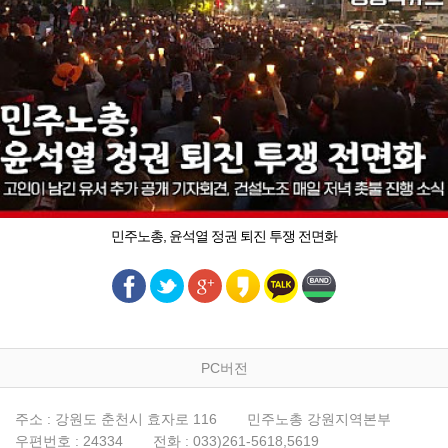
민주노총, 윤석열 정권 퇴진 투쟁 전면화
PC버전
주소 : 강원도 춘천시 효자로 116
민주노총 강원지역본부
우편번호 : 24334
전화 : 033)261-5618,5619