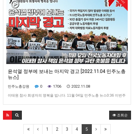
Hot
윤석열 정부에 보내는 마지막 경고 [2022.11.04 민주노총
뉴스]
0
1706
2022.11.08
민주노총강원
이태원 참사 희생자의 명복을 빕니다. 11월 04일 민주노총 뉴스0:36 이번주
주요뉴스 1:37 국가가 책임지지 않아 발생한 이태원 참사... 민주노총의 입장
은? 3:52 11.12 전국노동자대회 일주일 앞으로... 민주노총의 요구는? 7:00
10만 총궐기 성사를 위한 240시간 집중행동 8:38 공공부문 노동자들의 투
조회순
쟁 10:39 지역 대학병원의 무능…
1
2
3
4
5