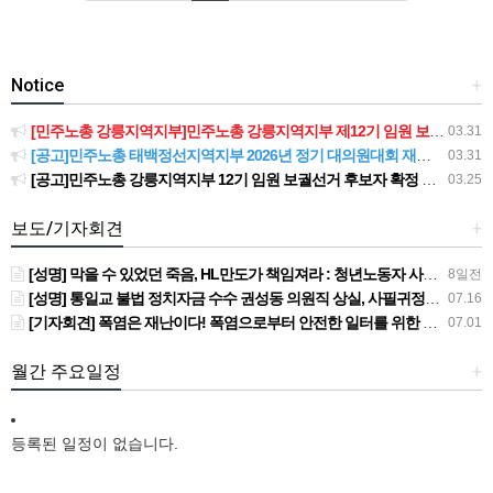
Notice
+
[민주노총 강릉지역지부]민주노총 강릉지역지부 제12기 임원 보궐선거결과 공고
03.31
[공고]민주노총 태백정선지역지부 2026년 정기 대의원대회 재소집 건
03.31
[공고]민주노총 강릉지역지부 12기 임원 보궐선거 후보자 확정 공고
03.25
보도/기자회견
+
[성명] 막을 수 있었던 죽음, HL만도가 책임져라 : 청년노동자 사망사고의 철저한 진상규명과 재발방지 대책 마련하라
8일전
[성명] 통일교 불법 정치자금 수수 권성동 의원직 상실, 사필귀정이다
07.16
[기자회견] 폭염은 재난이다! 폭염으로부터 안전한 일터를 위한 민주노총 강원지역본부 폭염감시단 선포 기자회견
07.01
월간 주요일정
+
등록된 일정이 없습니다.