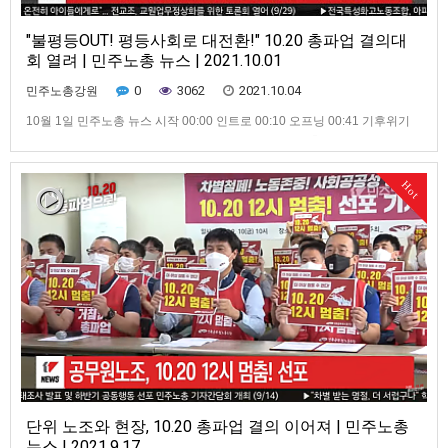
"불평등OUT! 평등사회로 대전환!" 10.20 총파업 결의대
회 열려 | 민주노총 뉴스 | 2021.10.01
0
3062
2021.10.04
민주노총강원
10월 1일 민주노총 뉴스 시작 00:00 인트로 00:10 오프닝 00:41 기후위기
대응을 위한 9.25 글로벌 기후행동 진행 01:06 하반기 총파업 대장정 마지
막 일정 진행 01:30 ‘민주노총 죽이기’에 흔들리지 않는 화물연대의 투쟁 (영
상 출처 : 공공운수노조 / 화물연대본부 공식 유튜브) 02:49 9.29 민주노총
Hot
돌봄 노동자 결의대회 개최 …
단위 노조와 현장, 10.20 총파업 결의 이어져 | 민주노총
뉴스 | 2021.9.17