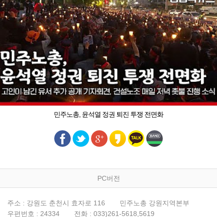
민주노총, 윤석열 정권 퇴진 투쟁 전면화
PC버전
주소 : 강원도 춘천시 효자로 116
민주노총 강원지역본부
우편번호 : 24334
전화 : 033)261-5618,5619