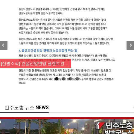
Previous
Nex
[산별소식] 건설산업연맹 플랜트건…
민주노총 뉴스 NEWS