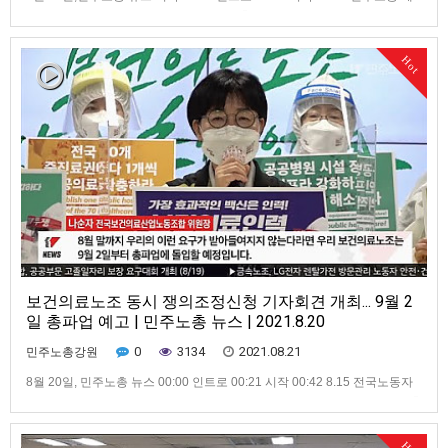
73차 임시대의원대회 개최 02:04 민주노총·중대재해기업처벌법 운동본부
기자회견 개최 02:38 민주노총, 문재인 정부 부동산 정책 토론회 개최 03:13
전국 6개 지하철노조, 9월 14일 총파업 선언 03:42 현대제철비정규직지회,
Hot
무기한 총파업 돌입 04:48 국…
보건의료노조 동시 쟁의조정신청 기자회견 개최... 9월 2
일 총파업 예고 | 민주노총 뉴스 | 2021.8.20
0
3134
2021.08.21
민주노총강원
8월 20일, 민주노총 뉴스 00:00 인트로 00:21 시작 00:42 8.15 전국노동자
대회 개최... “한미전쟁연습 중단” 01:38 이주노동자 고용허가제 위헌판결 촉
구 기자회견 개최 02:30 양경수 위원장, 민주노총 출입기자 간담회 열어
03:25 “구속영장 발부 규탄” 민주노총 가맹산하노조 기자회견 개최 03:53