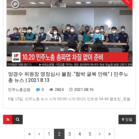
Hot
경찰, 양경수 위원장 구속영장 …
양경수 위원장 영장심사 불참...“협박 굴복 안해” | 민주노
총 뉴스 | 2021.8.13
0
2824
2021.08.16
민주노총강원
8월 13일, 민주노총 뉴스 시작 00:00 시작 00:21 인트로 04:48 클로징_촛불
을 배신하고 재벌을 선택한 문재인 정권
정렬
1
2
3
4
5