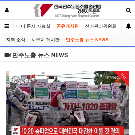
회견
미디어|문서 자료실
공유게시판
선거관리위원회
지역 소식
사무처 게시판
민주노총 뉴스 NEWS
민주노총 뉴스 NEWS
Hot