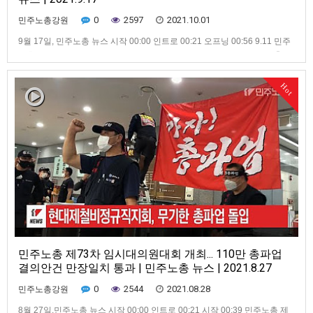
0
2597
2021.10.01
민주노총강원
9월 17일, 민주노총 뉴스 시작 00:00 인트로 00:21 오프닝 00:56 9.11 민주
노총 결의대회 "구조조정 저지하자!" 02:14 공무원노조, 10.20 12시 멈춤! 선
포 03:01 화물연대, 총파업 투쟁본부 출범 기자회견 진행 03:54 5인미만 사
업장 노동자 차별폐지 공동행동 출범 05:11 공공부문 비정규직 총파업·총궐
Hot
기 선포 기자회견 0…
민주노총 제73차 임시대의원대회 개최... 110만 총파업
결의안건 만장일치 통과 | 민주노총 뉴스 | 2021.8.27
0
2544
2021.08.28
민주노총강원
8월 27일,민주노총 뉴스 시작 00:00 인트로 00:21 시작 00:39 민주노총 제