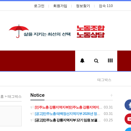
로그인
회원가입
정보찾기
접속 110
태그박스
Notice
+
홈 > 태그박스
[민주노총 강릉지역지부]민주노총 강릉지역지부 제12기 임원 보궐선거결과 공고
03.31
[공고]민주노총 태백정선지역지부 2026년 정기 대의원대회 재소집 건
03.31
[공고]민주노총 강릉지역지부 12기 임원 보궐선거 후보자 확정 공고
03.25