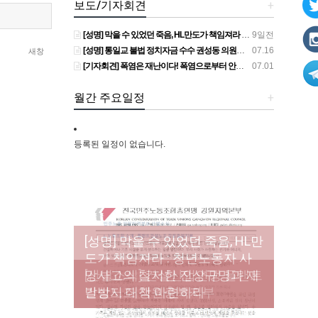
보도/기자회견
+
[성명] 막을 수 있었던 죽음, HL만도가 책임져라 : 청년노동자 사망사고의 철저한 진상규명과 재발방지 대책 마련하라
9일전
[성명] 통일교 불법 정치자금 수수 권성동 의원직 상실, 사필귀정이다
07.16
새창
[기자회견] 폭염은 재난이다! 폭염으로부터 안전한 일터를 위한 민주노총 강원지역본부 폭염감시단 선포 기자회견
07.01
월간 주요일정
+
등록된 일정이 없습니다.
[성명] 막을 수 있었던 죽음, HL만
도가 책임져라 : 청년노동자 사
[조합원☆인터뷰] 서비스연맹 전
망사고의 철저한 진상규명과 재
[산별소식] 건설산업연맹 플랜트
[강릉,속초,원주,춘천] 폭염감시
국학교비정규직노동조합 강원
[본부소식] 강원지역 노동자 합
발방지 대책 마련하라
건설노조 강원충북지부
단 사업 이모저모
지부 김유미 춘천지회장
창단 모임