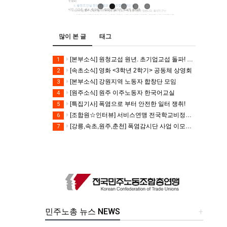
많이 본 글
태그
[본부소식] 원청교섭 원년. 초기업교섭 돌파! 모든 노동자의 노동기본권 쟁취! 민주노총 7.15 총파업대회
1
[속초소식] 영화 <3학년 2학기> 공동체 상영회
2
[본부소식] 강원지역 노동자 합창단 모임
3
[원주소식] 원주 이주노동자 한국어교실
4
[특집기사] 폭염으로 부터 안전한 일터 쟁취!
5
[조합원☆인터뷰] 서비스연맹 전국학교비정규직노동조합 강원지부 김유미 춘천지회장
6
[강릉,속초,원주,춘천] 폭염감시단 사업 이모저모
7
민주노총 뉴스 NEWS
+