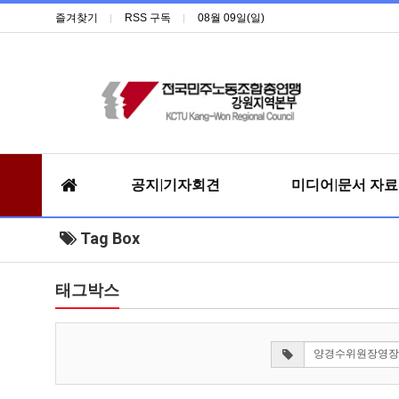
즐겨찾기
RSS 구독
08월 09일(일)
공지|기자회견
미디어|문서 자
Tag Box
태그박스