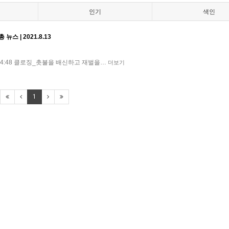
인기
색인
스 | 2021.8.13
트로 04:48 클로징_촛불을 배신하고 재벌을…
더보기
1