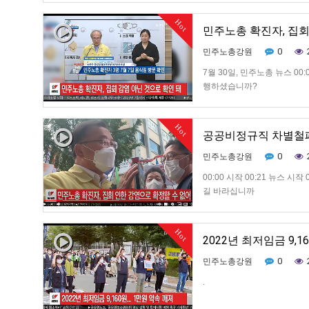
기 때문입니다. 정부의 방역책
Hot
가만히 있으라는 권력의 협박
민주노총 확진자, 집회 감
0
민주노총강원
7월 30일, 민주노총 뉴스 00
행하셨습니까?
Hot
공공비정규직 차별철폐, 
0
민주노총강원
00:00 시작 00:21 뉴스 
길 바라십니까
Hot
2022년 최저임금 9,160
0
민주노총강원
.