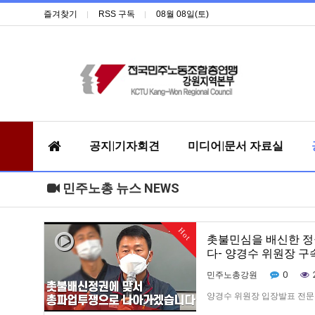
즐겨찾기
RSS 구독
08월 08일(토)
공지|기자회견
미디어|문서 자료실
민주노총 뉴스 NEWS
Hot
촛불민심을 배신한 정
다- 양경수 위원장 
0
민주노총강원
양경수 위원장 입장발표 전문
장의 적절성 여부를 따지는 