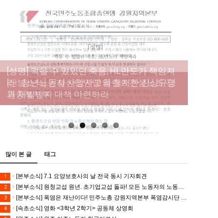
[성명] 막을 수 있었던 죽음, HL만도가 책임져
라 : 청년노동자 사망사고의 철저한 진상규명
[산별소식] 건설산업연맹 플랜트건설노조 강
[강릉,속초,원주,춘천] 폭염감시단 사업 이모저
[조합원☆인터뷰] 서비스연맹 전국학교비정
과 재발방지 대책 마련하라
원충북지부
모
규직노동조합 강원지부 김유미 춘천지회장
[본부소식] 강원지역 노동자 합창단 모임
많이 본 글
태그
[본부소식] 7.1 요양보호사의 날 전국 동시 기자회견
1
[본부소식] 원청교섭 원년. 초기업교섭 돌파! 모든 노동자의 노동기본권 쟁취! 민주노총 7.15 총파업대회
2
[본부소식] 폭염은 재난이다! 민주노총 강원지역본부 폭염감시단 선포 기자회견
3
[속초소식] 영화 <3학년 2학기> 공동체 상영회
4