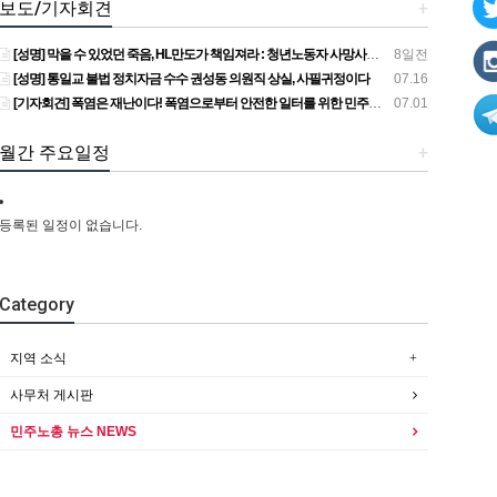
보도/기자회견
+
[성명] 막을 수 있었던 죽음, HL만도가 책임져라 : 청년노동자 사망사고의 철저한 진상규명과 재발방지 대책 마련하라
8일전
[성명] 통일교 불법 정치자금 수수 권성동 의원직 상실, 사필귀정이다
07.16
[기자회견] 폭염은 재난이다! 폭염으로부터 안전한 일터를 위한 민주노총 강원지역본부 폭염감시단 선포 기자회견
07.01
월간 주요일정
+
등록된 일정이 없습니다.
Category
지역 소식
사무처 게시판
민주노총 뉴스 NEWS