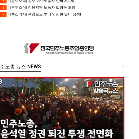
[원주소식] 원주 이주노동자 한국어교실
5
[본부소식] 강원지역 노동자 합창단 모임
6
[특집기사] 폭염으로 부터 안전한 일터 쟁취!
7
주노총 뉴스 NEWS
+