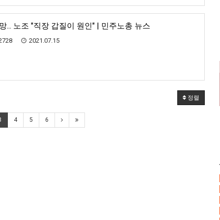
.. 노조 "직장 갑질이 원인" | 민주노총 뉴스
2728
2021.07.15
정렬
3
4
5
6