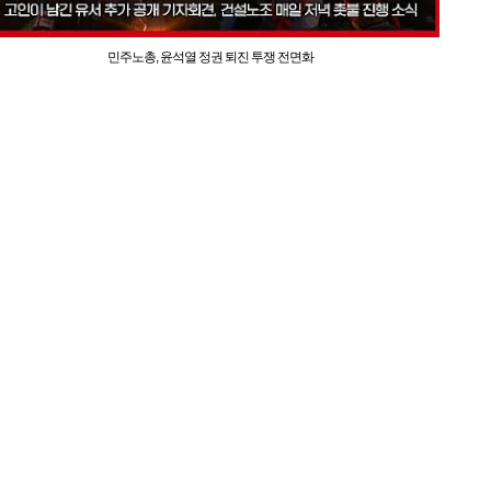
민주노총, 윤석열 정권 퇴진 투쟁 전면화