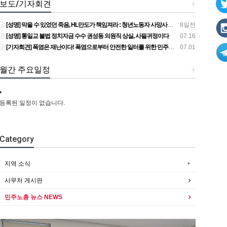
보도/기자회견
+
[성명] 막을 수 있었던 죽음, HL만도가 책임져라 : 청년노동자 사망사고의 철저한 진상규명과 재발방지 대책 마련하라
8일전
[성명] 통일교 불법 정치자금 수수 권성동 의원직 상실, 사필귀정이다
07.16
[기자회견] 폭염은 재난이다! 폭염으로부터 안전한 일터를 위한 민주노총 강원지역본부 폭염감시단 선포 기자회견
07.01
월간 주요일정
+
등록된 일정이 없습니다.
Category
지역 소식
사무처 게시판
민주노총 뉴스 NEWS