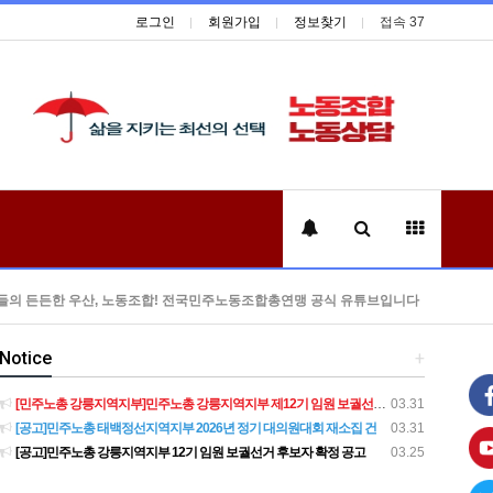
로그인
회원가입
정보찾기
접속 37
들의 든든한 우산, 노동조합! 전국민주노동조합총연맹 공식 유튜브입니다
Notice
+
[민주노총 강릉지역지부]민주노총 강릉지역지부 제12기 임원 보궐선거결과 공고
03.31
[공고]민주노총 태백정선지역지부 2026년 정기 대의원대회 재소집 건
03.31
[공고]민주노총 강릉지역지부 12기 임원 보궐선거 후보자 확정 공고
03.25