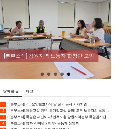
[성명] 막을 수 있었던 죽음, HL만도가 책임져
라 : 청년노동자 사망사고의 철저한 진상규명
[산별소식] 건설산업연맹 플랜트건설노조 강
[강릉,속초,원주,춘천] 폭염감시단 사업 이모저
[조합원☆인터뷰] 서비스연맹 전국학교비정
과 재발방지 대책 마련하라
원충북지부
모
규직노동조합 강원지부 김유미 춘천지회장
[본부소식] 강원지역 노동자 합창단 모임
많이 본 글
태그
[본부소식] 7.1 요양보호사의 날 전국 동시 기자회견
1
[본부소식] 원청교섭 원년. 초기업교섭 돌파! 모든 노동자의 노동기본권 쟁취! 민주노총 7.15 총파업대회
2
[본부소식] 폭염은 재난이다! 민주노총 강원지역본부 폭염감시단 선포 기자회견
3
[속초소식] 영화 <3학년 2학기> 공동체 상영회
4