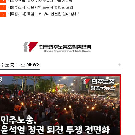
[원주소식] 원주 이주노동자 한국어교실
5
[본부소식] 강원지역 노동자 합창단 모임
6
[특집기사] 폭염으로 부터 안전한 일터 쟁취!
7
주노총 뉴스 NEWS
+