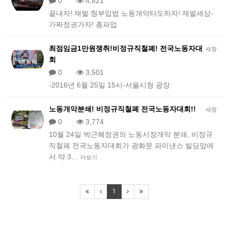
0
4,821
끝내자! 재벌 청부입법 노동개악타도하자! 재벌세상-
가짜정권가자! 총파업
최점임금1만원쟁취!비정규직철폐! 전국노동자대
새창
회
0
3,501
-2016년 6월 25일 15시-서울시청 광장
노동개악분쇄! 비정규직철폐 전국노동자대회!!
새창
0
3,774
10월 24일 박근혜정권의 노동시장개악 분쇄, 비정규
직철폐 전국노동자대회가 광화문 파이낸스 빌딩앞에
서 약 3…
더보기
1