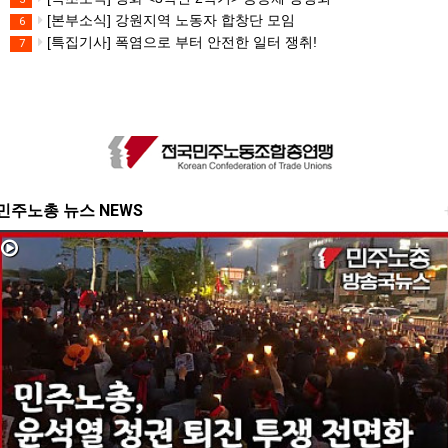
[본부소식] 강원지역 노동자 합창단 모임
6
[특집기사] 폭염으로 부터 안전한 일터 쟁취!
7
민주노총 뉴스 NEWS