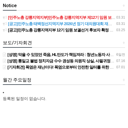
Notice
+
[민주노총 강릉지역지부]민주노총 강릉지역지부 제12기 임원 보궐선거결과 공고
03.31
[공고]민주노총 태백정선지역지부 2026년 정기 대의원대회 재소집 건
03.31
[공고]민주노총 강릉지역지부 12기 임원 보궐선거 후보자 확정 공고
03.25
보도/기자회견
+
[성명] 막을 수 있었던 죽음, HL만도가 책임져라 : 청년노동자 사망사고의 철저한 진상규명과 재발방지 대책 마련하라
6일전
[성명] 통일교 불법 정치자금 수수 권성동 의원직 상실, 사필귀정이다
07.16
[기자회견] 폭염은 재난이다! 폭염으로부터 안전한 일터를 위한 민주노총 강원지역본부 폭염감시단 선포 기자회견
07.01
월간 주요일정
+
등록된 일정이 없습니다.
New