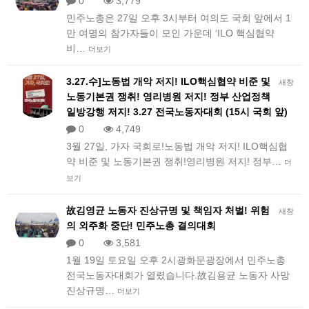
0
3,779
민주노총은 27일 오후 3시부터 여의도 국회 앞에서 1
만 여명의 참가자들이 모인 가운데 ‘ILO 핵심협약
비…
더보기
3.27.수]노동법 개악 저지! ILO핵심협약 비준 및
새창
노동기본권 쟁취! 영리병원 저지! 정부 산업정책
일방강행 저지! 3.27 전국노동자대회 (15시 국회 앞)
0
4,749
​3월 27일, 가자 국회로!노동법 개악 저지! ILO핵심협
약 비준 및 노동기본권 쟁취!영리병원 저지! 정부…
더
보기
故김영균 노동자 진상규명 및 책임자 처벌! 위험
새창
의 외주화 중단! 민주노총 결의대회
0
3,581
1월 19일 토요일 오후 2시광화문광장에서 민주노총
전국노동자대회가 열렸습니다.故김용균 노동자 사망
진상규명…
더보기