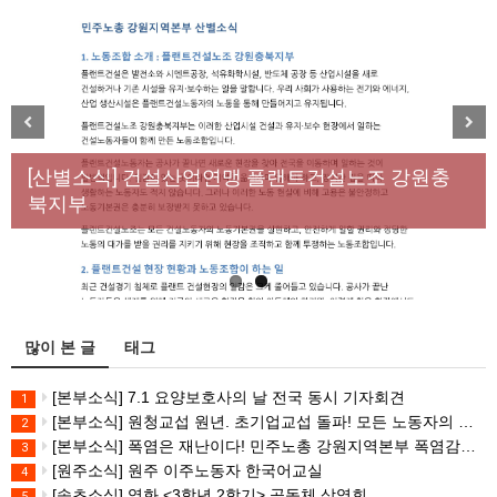
[성명] 막을 수 있었던 죽음, HL만도가 책임져라 : 청
Previous
Next
년노동자 사망사고의 철저한 진상규명과 재발방지
[산별소식] 건설산업연맹 플랜트건설노조 강원충
대책 마련하라
북지부
많이 본 글
태그
[본부소식] 7.1 요양보호사의 날 전국 동시 기자회견
1
[본부소식] 원청교섭 원년. 초기업교섭 돌파! 모든 노동자의 노동기본권 쟁취! 민주노총 7.15 총파업대회
2
[본부소식] 폭염은 재난이다! 민주노총 강원지역본부 폭염감시단 선포 기자회견
3
[원주소식] 원주 이주노동자 한국어교실
4
[속초소식] 영화 <3학년 2학기> 공동체 상영회
5