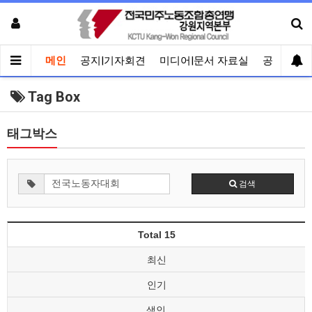
메인
공지|기자회견
미디어|문서 자료실
공유게시
Tag Box
태그박스
검색
Total 15
최신
인기
색인