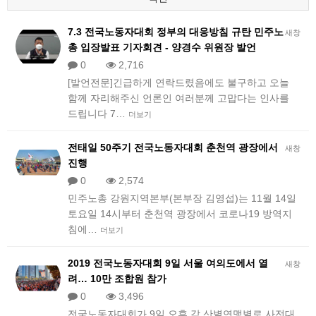
7.3 전국노동자대회 정부의 대응방침 규탄 민주노
새창
총 입장발표 기자회견 - 양경수 위원장 발언
0
2,716
[발언전문]긴급하게 연락드렸음에도 불구하고 오늘
함께 자리해주신 언론인 여러분께 고맙다는 인사를
드립니다 7…
더보기
전태일 50주기 전국노동자대회 춘천역 광장에서
새창
진행
0
2,574
민주노총 강원지역본부(본부장 김영섭)는 11월 14일
토요일 14시부터 춘천역 광장에서 코로나19 방역지
침에…
더보기
2019 전국노동자대회 9일 서울 여의도에서 열
새창
려… 10만 조합원 참가
0
3,496
전국노동자대회가 9일 오후 각 산별연맹별로 사전대