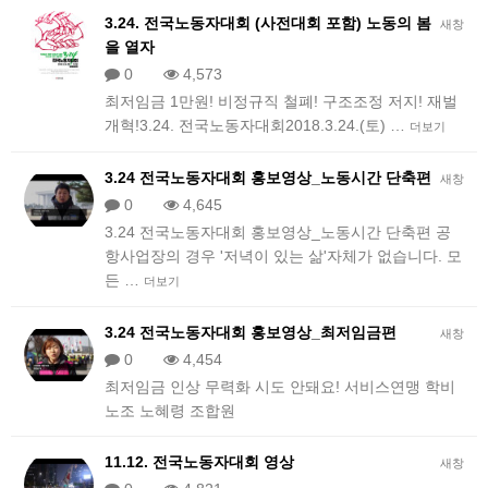
3.24. 전국노동자대회 (사전대회 포함) 노동의 봄
새창
을 열자
0
4,573
최저임금 1만원! 비정규직 철폐! 구조조정 저지! 재벌
개혁!3.24. 전국노동자대회2018.3.24.(토) …
더보기
3.24 전국노동자대회 홍보영상_노동시간 단축편
새창
0
4,645
3.24 전국노동자대회 홍보영상_노동시간 단축편 공
항사업장의 경우 '저녁이 있는 삶'자체가 없습니다. 모
든 …
더보기
3.24 전국노동자대회 홍보영상_최저임금편
새창
0
4,454
최저임금 인상 무력화 시도 안돼요! 서비스연맹 학비
노조 노혜령 조합원
11.12. 전국노동자대회 영상
새창