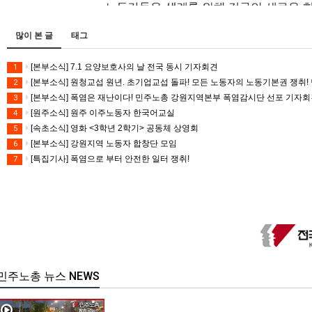
많이 본 글
태그
[본부소식] 7.1 요양보호사의 날 전국 동시 기자회견
1
[본부소식] 원청교섭 원년. 초기업교섭 돌파! 모든 노동자의 노동기본권 쟁취! 
2
[본부소식] 폭염은 재난이다! 민주노총 강원지역본부 폭염감시단 선포 기자
3
[원주소식] 원주 이주노동자 한국어교실
4
[속초소식] 영화 <3학년 2학기> 공동체 상영회
5
[본부소식] 강원지역 노동자 합창단 모임
6
[특집기사] 폭염으로 부터 안전한 일터 쟁취!
7
민주노총 뉴스 NEWS