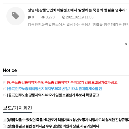
성명서]강릉안인화력발전소에서 발생하는 죽음의 행렬을 멈추라!
0
3,270
2021.02.19 11:05
강릉안인화력발전소에서 발생하는 죽음의 행렬을 멈추라!강릉 안인화력
Notice
[민주노총 강릉지역지부]민주노총 강릉지역지부 제12기 임원 보궐선거결과 공고
[공고]민주노총 태백정선지역지부 2026년 정기 대의원대회 재소집 건
[공고]민주노총 강릉지역지부 12기 임원 보궐선거 후보자 확정 공고
보도/기자회견
[성명] 막을 수 있었던 죽음, HL만도가 책임져라 : 청년노동자 사망사고의 철저한 진상규
[성명] 통일교 불법 정치자금 수수 권성동 의원직 상실, 사필귀정이다