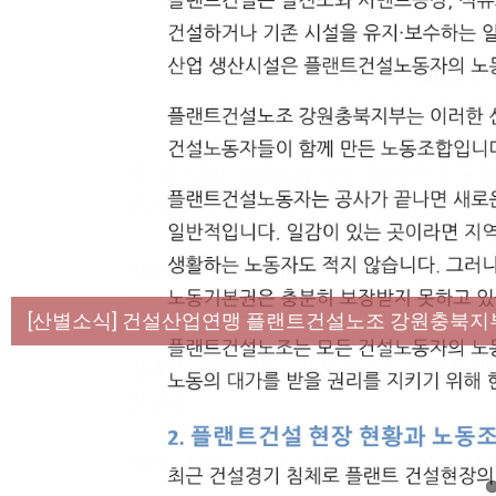
[성명] 막을 수 있었던 죽음, HL만도가 책임져라 :
[산별소식] 건설산업연맹 플랜트건설노조 강원충북지
[강릉,속초,원주,춘천] 폭염감시단 사업 이모저모
[조합원☆인터뷰] 서비스연맹 전국학교비정규직노동
[본부소식] 강원지역 노동자 합창단 모임