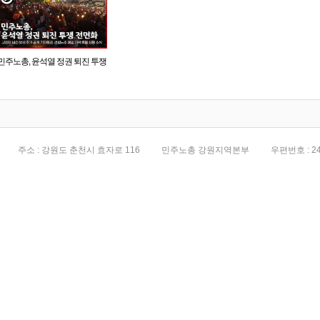
민주노총, 윤석열 정권 퇴진 투쟁
전면화
주소 : 강원도 춘천시 효자로 116
민주노총 강원지역본부
우편번호 : 24