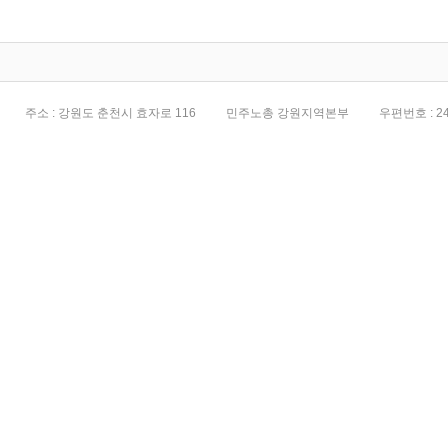
전면화
주소 : 강원도 춘천시 효자로 116
민주노총 강원지역본부
우편번호 : 24