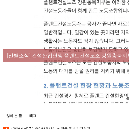
[성명] 막을 수 있었던 죽음, HL만도가 책임져라 :
[산별소식] 건설산업연맹 플랜트건설노조 강원충북지
[강릉,속초,원주,춘천] 폭염감시단 사업 이모저모
[조합원☆인터뷰] 서비스연맹 전국학교비정규직노동
[본부소식] 강원지역 노동자 합창단 모임
많이 본 글
태그
[본부소식] 7.1 요양보호사의 날 전국 동시 기자회견
1