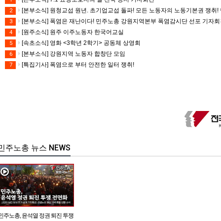
[본부소식] 원청교섭 원년. 초기업교섭 돌파! 모든 노동자의 노동기본권 쟁취! 
2
[본부소식] 폭염은 재난이다! 민주노총 강원지역본부 폭염감시단 선포 기자
3
[원주소식] 원주 이주노동자 한국어교실
4
[속초소식] 영화 <3학년 2학기> 공동체 상영회
5
[본부소식] 강원지역 노동자 합창단 모임
6
[특집기사] 폭염으로 부터 안전한 일터 쟁취!
7
민주노총 뉴스 NEWS
민주노총, 윤석열 정권 퇴진 투쟁