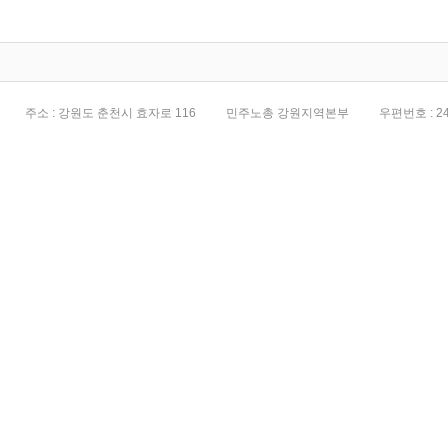
전면화
주소 : 강원도 춘천시 효자로 116
민주노총 강원지역본부
우편번호 : 24