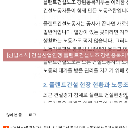
[성명] 막을 수 있었던 죽음, HL만도가 책임져라 :
[산별소식] 건설산업연맹 플랜트건설노조 강원충북지
[강릉,속초,원주,춘천] 폭염감시단 사업 이모저모
[조합원☆인터뷰] 서비스연맹 전국학교비정규직노동
[본부소식] 강원지역 노동자 합창단 모임
많이 본 글
태그
[본부소식] 원청교섭 원년. 초기업교섭 돌파! 모든 노동자의 노동기본권 쟁취! 
1