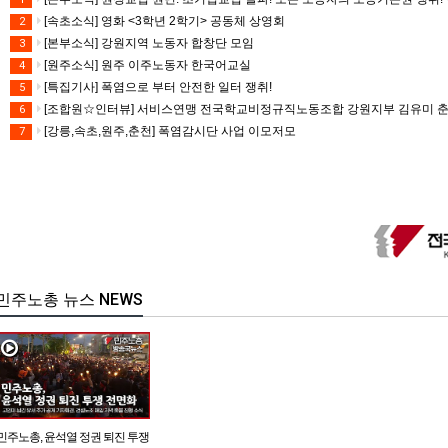
[속초소식] 영화 <3학년 2학기> 공동체 상영회
2
[본부소식] 강원지역 노동자 합창단 모임
3
[원주소식] 원주 이주노동자 한국어교실
4
[특집기사] 폭염으로 부터 안전한 일터 쟁취!
5
[조합원☆인터뷰] 서비스연맹 전국학교비정규직노동조합 강원지부 김유미 
6
[강릉,속초,원주,춘천] 폭염감시단 사업 이모저모
7
민주노총 뉴스 NEWS
민주노총, 윤석열 정권 퇴진 투쟁