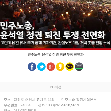
민주노총, 윤석열 정권 퇴진 투쟁 전면화
PC버전
주소 : 강원도 춘천시 효자로 116
민주노총 강원지역본부
우편번호 : 24334
전화 : 033)261-5618,5619
팩스 : 033)262-5618