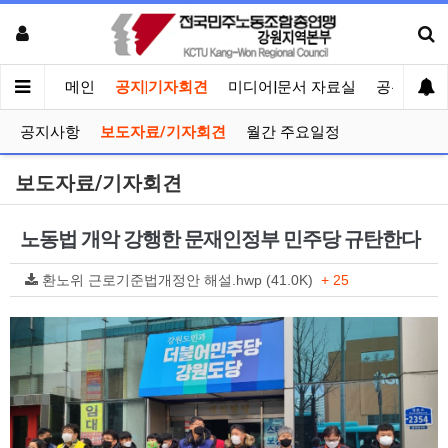
메인
공지|기자회견
미디어|문서 자료실
공유게시
공지사항
보도자료/기자회견
월간 주요일정
보도자료/기자회견
노동법 개악 강행한 문재인정부 민주당 규탄한다
환노위 근로기준법개정안 해설.hwp (41.0K)
+ 25