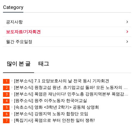
Category
공지사항
보도자료/기자회견
월간 주요일정
많이 본 글
태그
[본부소식] 7.1 요양보호사의 날 전국 동시 기자회견
1
[본부소식] 원청교섭 원년. 초기업교섭 돌파! 모든 노동자의 노동기본권 쟁취! 민주노총 7.15 총파업대회
2
[본부소식] 폭염은 재난이다! 민주노총 강원지역본부 폭염감시단 선포 기자회견
3
[원주소식] 원주 이주노동자 한국어교실
4
[속초소식] 영화 <3학년 2학기> 공동체 상영회
5
[본부소식] 강원지역 노동자 합창단 모임
6
[특집기사] 폭염으로 부터 안전한 일터 쟁취!
7