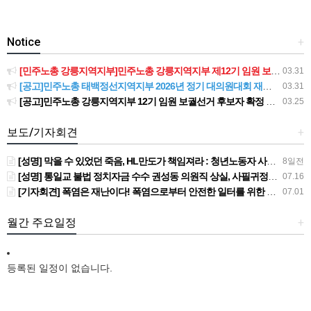
Notice
+
[민주노총 강릉지역지부]민주노총 강릉지역지부 제12기 임원 보궐선거결과 공고
03.31
[공고]민주노총 태백정선지역지부 2026년 정기 대의원대회 재소집 건
03.31
[공고]민주노총 강릉지역지부 12기 임원 보궐선거 후보자 확정 공고
03.25
보도/기자회견
+
[성명] 막을 수 있었던 죽음, HL만도가 책임져라 : 청년노동자 사망사고의 철저한 진상규명과 재발방지 대책 마련하라
8일전
[성명] 통일교 불법 정치자금 수수 권성동 의원직 상실, 사필귀정이다
07.16
[기자회견] 폭염은 재난이다! 폭염으로부터 안전한 일터를 위한 민주노총 강원지역본부 폭염감시단 선포 기자회견
07.01
월간 주요일정
+
등록된 일정이 없습니다.