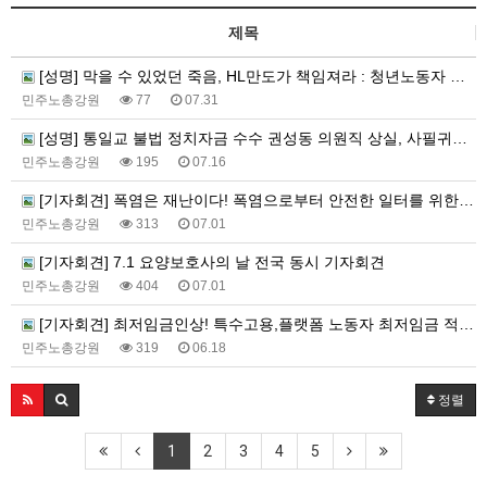
제목
[성명] 막을 수 있었던 죽음, HL만도가 책임져라 : 청년노동자 사망사고의 철저한 진상규명과 재발방지 대책 마련하라
민주노총강원
77
07.31
[성명] 통일교 불법 정치자금 수수 권성동 의원직 상실, 사필귀정이다
민주노총강원
195
07.16
[기자회견] 폭염은 재난이다! 폭염으로부터 안전한 일터를 위한 민주노총 강원지역본부 폭염감시단 선포 기자회견
민주노총강원
313
07.01
[기자회견] 7.1 요양보호사의 날 전국 동시 기자회견
민주노총강원
404
07.01
[기자회견] 최저임금인상! 특수고용,플랫폼 노동자 최저임금 적용 촉구 강원지역본부 기자회견
민주노총강원
319
06.18
정렬
1
2
3
4
5