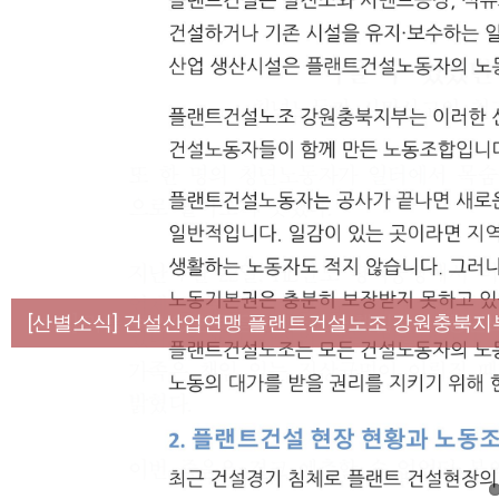
[성명] 막을 수 있었던 죽음, HL만도가 책임져라 :
[산별소식] 건설산업연맹 플랜트건설노조 강원충북지
[강릉,속초,원주,춘천] 폭염감시단 사업 이모저모
[조합원☆인터뷰] 서비스연맹 전국학교비정규직노동
[본부소식] 강원지역 노동자 합창단 모임