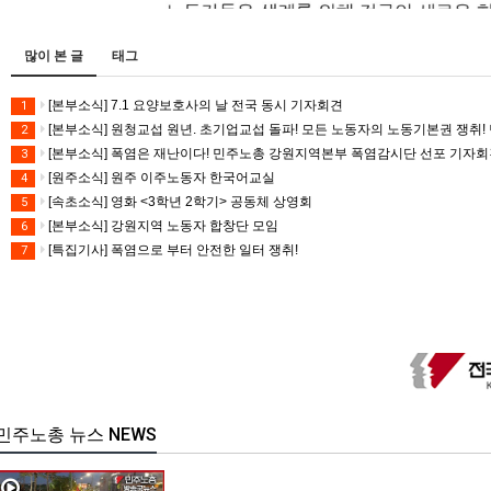
많이 본 글
태그
[본부소식] 7.1 요양보호사의 날 전국 동시 기자회견
1
[본부소식] 원청교섭 원년. 초기업교섭 돌파! 모든 노동자의 노동기본권 쟁취! 
2
[본부소식] 폭염은 재난이다! 민주노총 강원지역본부 폭염감시단 선포 기자
3
[원주소식] 원주 이주노동자 한국어교실
4
[속초소식] 영화 <3학년 2학기> 공동체 상영회
5
[본부소식] 강원지역 노동자 합창단 모임
6
[특집기사] 폭염으로 부터 안전한 일터 쟁취!
7
민주노총 뉴스 NEWS