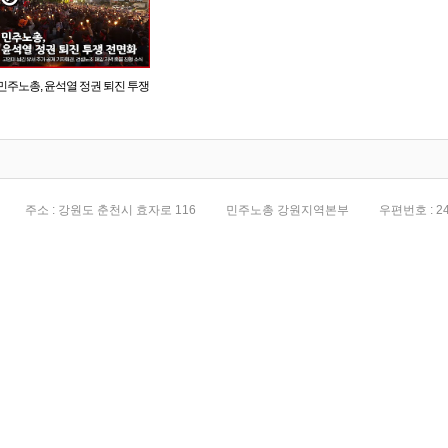
민주노총, 윤석열 정권 퇴진 투쟁
전면화
주소 : 강원도 춘천시 효자로 116
민주노총 강원지역본부
우편번호 : 24