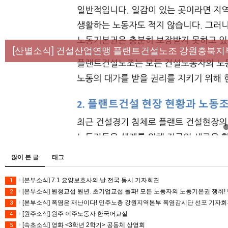
[성명] 막을 수 있었던 죽음, HL만도가 책임져라 :
[산별소식] 건설산업연맹 플랜트건설노조 강원충북지
[강릉,속초,원주,춘천] 폭염감시단 사업 이모저모
[조합원☆인터뷰] 서비스연맹 전국학교비정규직노동
[본부소식] 강원지역 노동자 합창단 모임
많이 본 글
태그
[본부소식] 7.1 요양보호사의 날 전국 동시 기자회견
1
[본부소식] 원청교섭 원년. 초기업교섭 돌파! 모든 노동자의 노동기본권 쟁취! 
2
[본부소식] 폭염은 재난이다! 민주노총 강원지역본부 폭염감시단 선포 기자
3
[원주소식] 원주 이주노동자 한국어교실
4
[속초소식] 영화 <3학년 2학기> 공동체 상영회
5