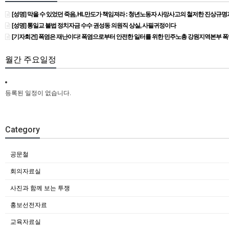
[성명] 막을 수 있었던 죽음, HL만도가 책임져라 : 청년노동자 사망사고의 철저한 진상규
[성명] 통일교 불법 정치자금 수수 권성동 의원직 상실, 사필귀정이다
[기자회견] 폭염은 재난이다! 폭염으로부터 안전한 일터를 위한 민주노총 강원지역본부 
월간 주요일정
등록된 일정이 없습니다.
Category
공문철
회의자료실
사진과 함께 보는 투쟁
홍보선전자료
교육자료실