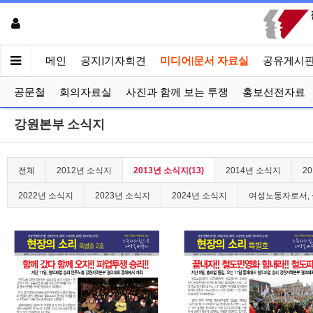
메인
공지|기자회견
미디어|문서 자료실
공유게시
공문철
회의자료실
사진과 함께 보는 투쟁
홍보선전자료
강원본부 소식지
전체
2012년 소식지
2013년 소식지(13)
2014년 소식지
2
2022년 소식지
2023년 소식지
2024년 소식지
여성노동자로서, 