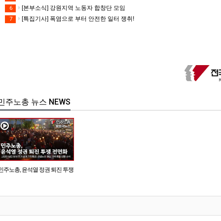
[본부소식] 강원지역 노동자 합창단 모임
6
[특집기사] 폭염으로 부터 안전한 일터 쟁취!
7
민주노총 뉴스 NEWS
민주노총, 윤석열 정권 퇴진 투쟁
전면화