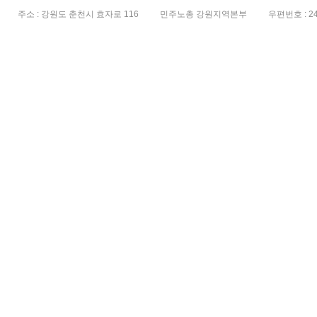
주소 : 강원도 춘천시 효자로 116
민주노총 강원지역본부
우편번호 : 24