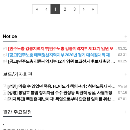
1
2
3
Notice
+
[민주노총 강릉지역지부]민주노총 강릉지역지부 제12기 임원 보궐선거결과 공고
03.31
[공고]민주노총 태백정선지역지부 2026년 정기 대의원대회 재소집 건
03.31
[공고]민주노총 강릉지역지부 12기 임원 보궐선거 후보자 확정 공고
03.25
보도/기자회견
+
[성명] 막을 수 있었던 죽음, HL만도가 책임져라 : 청년노동자 사망사고의 철저한 진상규명과 재발방지 대책 마련하라
9일전
[성명] 통일교 불법 정치자금 수수 권성동 의원직 상실, 사필귀정이다
07.16
[기자회견] 폭염은 재난이다! 폭염으로부터 안전한 일터를 위한 민주노총 강원지역본부 폭염감시단 선포 기자회견
07.01
월간 주요일정
+