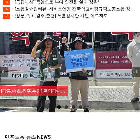
[특집기사] 폭염으로 부터 안전한 일터 쟁취!
5
[조합원☆인터뷰] 서비스연맹 전국학교비정규직노동조합 강원지부 김유미 춘천지회장
6
[강릉,속초,원주,춘천] 폭염감시단 사업 이모저모
7
Previous
Nex
[강릉,속초,원주,춘천] 폭염감시…
민주노총 뉴스 NEWS