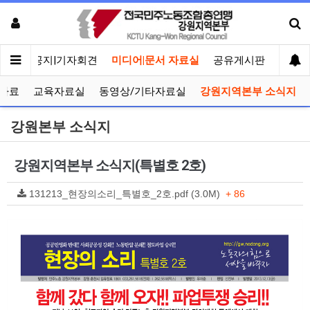
메인
공지|기자회견
미디어|문서 자료실
공유게시판
선거관
자료
교육자료실
동영상/기타자료실
강원지역본부 소식지
강원본부 소식지
강원지역본부 소식지(특별호 2호)
131213_현장의소리_특별호_2호.pdf (3.0M)
+ 86