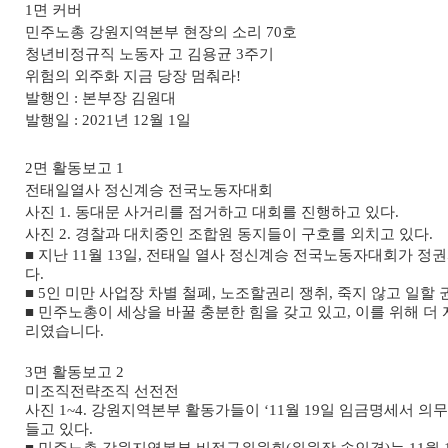
1
면 커버
민주노총 강원지역본부 현장의 소리
70
호
청년비정규직 노동자 고 김용균
3
주기
위험의 외주화 지금 당장 멈춰라
!
발행인
:
본부장 김원대
발행일
: 2021
년
12
월
1
일
2
면 활동보고
1
전태일열사 정신계승 전국노동자대회
사진
1.
동대문 사거리를 점거하고 대회를 진행하고 있다
.
사진
2.
경찰과 대치중인 조합원 동지들이 구호를 외치고 있다
.
■
지난
11
월
13
일
,
전태일 열사 정신계승 전국노동자대회가 정권
다
.
■
5
인 미만 사업장 차별 철폐
,
노조할권리 쟁취
,
죽지 않고 일할 
■
민주노총이 세상을 바꿀 충분한 힘을 갖고 있고
,
이를 위해 더
리였습니다
.
3
면 활동보고
2
미조직전략조직 선전전
사진
1~4.
강원지역본부 활동가들이
‘11
월
19
일 임금명세서 의
들고 있다
.