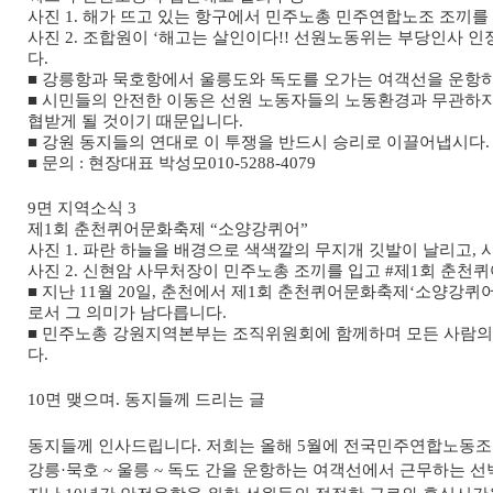
사진
1.
해가 뜨고 있는 항구에서 민주노총 민주연합노조 조끼를
사진
2.
조합원이
‘
해고는 살인이다
!!
선원노동위는 부당인사 인
다
.
■
강릉항과 묵호항에서 울릉도와 독도를 오가는 여객선을 운항
■
시민들의 안전한 이동은 선원 노동자들의 노동환경과 무관하
협받게 될 것이기 때문입니다
.
■
강원 동지들의 연대로 이 투쟁을 반드시 승리로 이끌어냅시다
.
■
문의
:
현장대표 박성모
010-5288-4079
9
면 지역소식
3
제
1
회 춘천퀴어문화축제
“
소양강퀴어
”
사진
1.
파란 하늘을 배경으로 색색깔의 무지개 깃발이 날리고
,
사진
2.
신현암 사무처장이 민주노총 조끼를 입고
#
제
1
회 춘천퀴
■
지난
11
월
20
일
,
춘천에서 제
1
회 춘천퀴어문화축제
‘
소양강퀴
로서 그 의미가 남다릅니다
.
■
민주노총 강원지역본부는 조직위원회에 함께하며 모든 사람의
다
.
10
면 맺으며
.
동지들께 드리는 글
동지들께 인사드립니다
.
저희는 올해
5
월에 전국민주연합노동조
강릉
·
묵호
~
울릉
~
독도 간을 운항하는 여객선에서 근무하는 