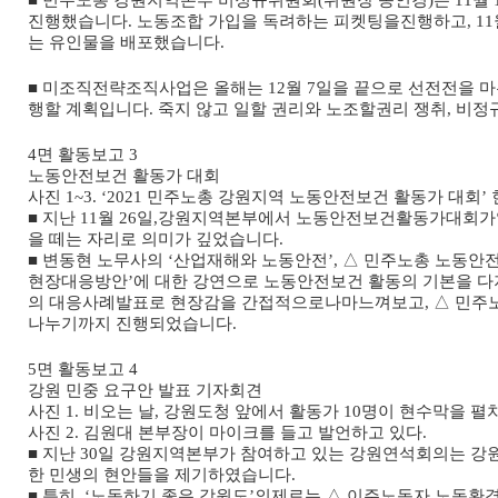
■
민주노총 강원지역본부 비정규위원회
(
위원장 송인경
)
는
11
월
진행했습니다
.
노동조합 가입을 독려하는 피켓팅을진행하고
, 11
는 유인물을 배포했습니다
.
■
미조직전략조직사업은 올해는
12
월
7
일을 끝으로 선전전을 
행할 계획입니다
.
죽지 않고 일할 권리와 노조할권리 쟁취
,
비정규
4
면 활동보고
3
노동안전보건 활동가 대회
사진
1~3. ‘2021
민주노총 강원지역 노동안전보건 활동가 대회
’
■
지난
11
월
26
일
,
강원지역본부에서 노동안전보건활동가대회
을 떼는 자리로 의미가 깊었습니다
.
■
변동현 노무사의
‘
산업재해와 노동안전
’,
△
민주노총 노동안전
현장대응방안
’
에 대한 강연으로 노동안전보건 활동의 기본을 
의 대응사례발표로 현장감을 간접적으로나마느껴보고
,
△
민주노
나누기까지 진행되었습니다
.
5
면 활동보고
4
강원 민중 요구안 발표 기자회견
사진
1.
비오는 날
,
강원도청 앞에서 활동가
10
명이 현수막을 펼
사진
2.
김원대 본부장이 마이크를 들고 발언하고 있다
.
■
지난
30
일 강원지역본부가 참여하고 있는 강원연석회의는 강
한 민생의 현안들을 제기하였습니다
.
■
특히
, ‘
노동하기 좋은 강원도
’
의제로는
△
이주노동자 노동환경