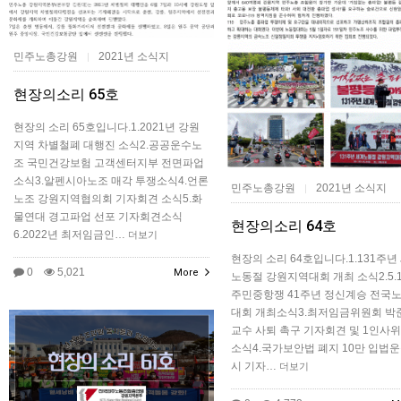
민주노총강원
2021년 소식지
|
현장의소리 65호
현장의 소리 65호입니다.1.2021년 강원
지역 차별철폐 대행진 소식2.공공운수노
조 국민건강보험 고객센터지부 전면파업
소식3.알펜시아노조 매각 투쟁소식4.언론
민주노총강원
2021년 소식지
|
노조 강원지역협의회 기자회견 소식5.화
물연대 경고파업 선포 기자회견소식
현장의소리 64호
6.2022년 최저임금인…
더보기
현장의 소리 64호입니다.1.131주년
0
5,021
More
노동절 강원지역대회 개최 소식2.5.1
주민중항쟁 41주년 정신계승 전국
대회 개최소식3.최저임금위원회 박
교수 사퇴 촉구 기자회견 및 1인사위
소식4.국가보안법 폐지 10만 입법운
시 기자…
더보기