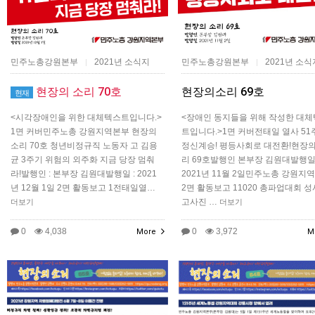
민주노총강원본부
2021년 소식지
민주노총강원본부
2021년 소식
|
|
현장의 소리 70호
현장의소리 69호
현재
<시각장애인을 위한 대체텍스트입니다.>
<장애인 동지들을 위해 작성한 대
1면 커버민주노총 강원지역본부 현장의
트입니다.>1면 커버전태일 열사 51
소리 70호 청년비정규직 노동자 고 김용
정신계승! 평등사회로 대전환!현장의
균 3주기 위험의 외주화 지금 당장 멈춰
리 69호발행인 본부장 김원대발행
라!발행인 : 본부장 김원대발행일 : 2021
2021년 11월 2일민주노총 강원지
년 12월 1일 2면 활동보고 1전태일열…
2면 활동보고 11020 총파업대회 
고사진 …
더보기
더보기
0
4,038
0
3,972
More
M