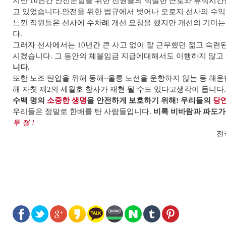
지난
10
년간 안전운항을 위한 선원들의 적절한 근로와 휴식시간
고 있었습니다
.
안전을 위한 법규에서 벗어나 오로지 선사의 수
느낀 직원들은 선사에 수차례 개선 요청을 했지만 개선의 기미
다
.
그러자 선사에서는
10
년간 큰 사고 없이 잘 근무했던 젊고 숙련
시켰습니다
.
그 동안의 체불임금 지급에대해서도 이행하지 않고
니다
.
또한 노조 탄압을 위해
동해
~
울릉 노선을 운항하지 않는 등 해
해 자칫 제
2
의 세월호 참사가 재현 될 수도 있다고생각이 듭니다
수백 명의
소중한 생명
을 안전하게 보호하기 위해
!
우리들의
당
우리들은 정말로 한배를 탄 사람들입니다
.
비록 비바람과 파도가
투 쟁
!
전