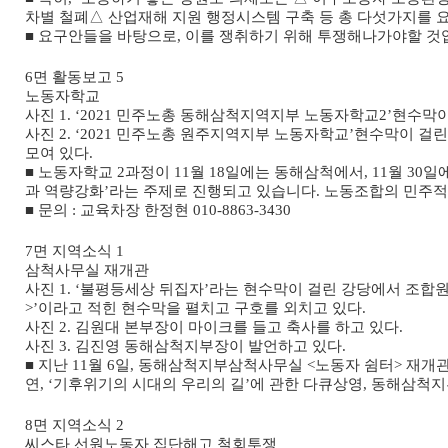
차별 철폐
△
산업재해 지원 행정시스템 구축 등 총 다섯가지를
■
요구안들을 바탕으로
,
이를 쟁취하기 위해 투쟁해나가야할 것
6
면 활동보고
5
노동자학교
사진
1. ‘2021
민주노총 동해삼척지역지부 노동자학교
2’
현수막이
사진
2. ‘2021
민주노총 원주지역지부 노동자학교
’
현수막이 걸린
모여 있다
.
■
노동자학교
2
과정이
11
월
18
일에는 동해삼척에서
, 11
월
30
일
과 역량강화
’
라는 주제로 진행되고 있습니다
.
노동조합의 민주적
■
문의
:
교육차장 한정현
010-8863-3430
7
면 지역소식
1
삼척사무실 재개관
사진
1. ‘
불평등세상 뒤집자
’
라는 현수막이 걸린 강당에서 조합
>’
이라고 적힌 현수막을 펼치고 구호를 외치고 있다
.
사진
2.
김원대 본부장이 마이크를 들고 축사를 하고 있다
.
사진
3.
김진영 동해삼척지부장이 발언하고 있다
.
■
지난
11
월
6
일
,
동해삼척지부삼척사무실
<
노동자 쉼터
>
재개관
연
, ‘
기후위기의 시대의 우리의 길
’
에 관한 다큐상영
,
동해삼척지
8
면 지역소식
2
씨스타 선원노동자 집단해고 철회투쟁