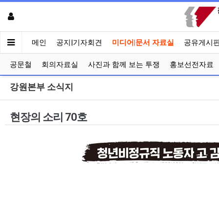
메인
공지|기자회견
미디어|문서 자료실
공유게시
공문철
회의자료실
사진과 함께 보는 투쟁
홍보선전자료
강원본부 소식지
현장의 소리 70호