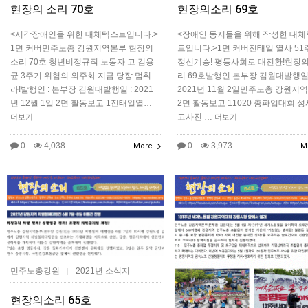
현장의 소리 70호
현장의소리 69호
<시각장애인을 위한 대체텍스트입니다.>
<장애인 동지들을 위해 작성한 대
1면 커버민주노총 강원지역본부 현장의
트입니다.>1면 커버전태일 열사 51
소리 70호 청년비정규직 노동자 고 김용
정신계승! 평등사회로 대전환!현장의
균 3주기 위험의 외주화 지금 당장 멈춰
리 69호발행인 본부장 김원대발행
라!발행인 : 본부장 김원대발행일 : 2021
2021년 11월 2일민주노총 강원지
년 12월 1일 2면 활동보고 1전태일열…
2면 활동보고 11020 총파업대회 
고사진 …
더보기
더보기
0
4,038
0
3,973
More
M
민주노총강원
2021년 소식지
|
현장의소리 65호