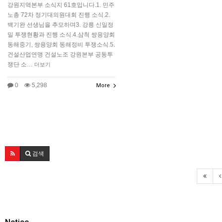
강원지역본부 소식지 61호입니다.1. 민주
노총 72차 정기대의원대회 진행 소식.2.
백기완 선생님을 추모하며3. 강릉 신일정
밀 투쟁현황과 진행 소식.4.삼척 쌍용양회
동해중기, 쌍용양회 동해정비 투쟁소식.5.
건설산업연맹 건설노조 강원본부 공동투
쟁단 소…
더보기
0
5,298
More
검색