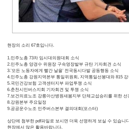
현장의 소리 67호입니다.
1.민주노총 73차 임시대의원대회 소식
2.민주노총 양경수 위원장 구속영장발부 규탄 기자회견 소식
3.'모든 노동자에게 빨간 날을' 전국동시다발 공동행동 소식
4.민주노총 강원지역본부 통일위원회, 지역통일선봉대와 815 
5.국민건강보험 고객센터지부 파업투쟁 소식
6.춘천시민버스지회 기자회견 및 투쟁 소식
7.보건의료노조 강릉아산병원새봄지부 단체교섭승리를 위한 선
8.강원본부 주요일정
9.공공운수노조 민주버스본부 결의대회(포스터)
상단에 첨부한 pdf파일로 보시면 더욱 선명하게 보실 수 있습니다
현장에서 많은 활용바랍니다.