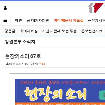
메인
공지|기자회견
미디어|문서 자료실
공유게시
공문철
회의자료실
사진과 함께 보는 투쟁
홍보선전자료
강원본부 소식지
현장의소리 67호
67호 소식지.pdf (2.6M)
+ 53