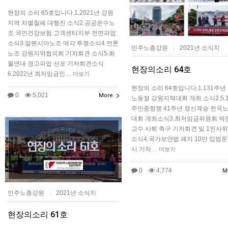
현장의 소리 65호입니다.1.2021년 강원
지역 차별철폐 대행진 소식2.공공운수노
조 국민건강보험 고객센터지부 전면파업
소식3.알펜시아노조 매각 투쟁소식4.언론
민주노총강원
2021년 소식지
|
노조 강원지역협의회 기자회견 소식5.화
물연대 경고파업 선포 기자회견소식
현장의소리 64호
6.2022년 최저임금인…
더보기
현장의 소리 64호입니다.1.131주년
0
5,021
More
노동절 강원지역대회 개최 소식2.5.1
주민중항쟁 41주년 정신계승 전국
대회 개최소식3.최저임금위원회 박
교수 사퇴 촉구 기자회견 및 1인사위
소식4.국가보안법 폐지 10만 입법운
시 기자…
더보기
0
4,774
M
민주노총강원
2021년 소식지
|
현장의소리 61호