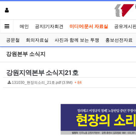
메인
공지|기자회견
미디어|문서 자료실
공유게시
공문철
회의자료실
사진과 함께 보는 투쟁
홍보선전자료
강원본부 소식지
강원지역본부 소식지21호
131030_현장의소리_21호.pdf (3.9M)
+ 84