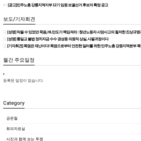
[공고]민주노총 강릉지역지부 12기 임원 보궐선거 후보자 확정 공고
보도/기자회견
[성명] 막을 수 있었던 죽음, HL만도가 책임져라 : 청년노동자 사망사고의 철저한 진상규
[성명] 통일교 불법 정치자금 수수 권성동 의원직 상실, 사필귀정이다
[기자회견] 폭염은 재난이다! 폭염으로부터 안전한 일터를 위한 민주노총 강원지역본부 
월간 주요일정
등록된 일정이 없습니다.
Category
공문철
회의자료실
사진과 함께 보는 투쟁