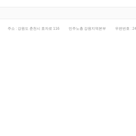
주소 : 강원도 춘천시 효자로 116
민주노총 강원지역본부
우편번호 : 24