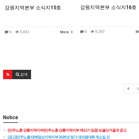
강원지역본부 소식지16호
강원지역본부 소식지15호
.
.
0
6,397
0
5,841
M
More
검색
Notice
[민주노총 강릉지역지부]민주노총 강릉지역지부 제12기 임원 보궐선거결과 공고
[공고]민주노총 태백정선지역지부 2026년 정기 대의원대회 재소집 건