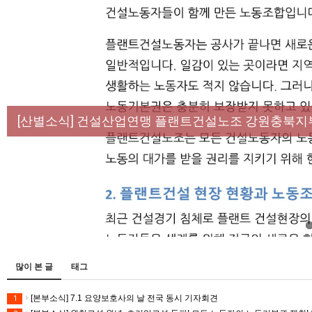
[성명] 막을 수 있었던 죽음, HL만도가 책임져라 :
[산별소식] 건설산업연맹 플랜트건설노조 강원충북지
[강릉,속초,원주,춘천] 폭염감시단 사업 이모저모
[조합원☆인터뷰] 서비스연맹 전국학교비정규직노동
[본부소식] 강원지역 노동자 합창단 모임
많이 본 글
태그
[본부소식] 7.1 요양보호사의 날 전국 동시 기자회견
1