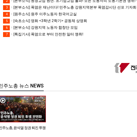
[본부소식] 원청교섭 원년. 초기업교섭 돌파! 모든 노동자의 노동기본권 쟁취! 
2
[본부소식] 폭염은 재난이다! 민주노총 강원지역본부 폭염감시단 선포 기자
3
[원주소식] 원주 이주노동자 한국어교실
4
[속초소식] 영화 <3학년 2학기> 공동체 상영회
5
[본부소식] 강원지역 노동자 합창단 모임
6
[특집기사] 폭염으로 부터 안전한 일터 쟁취!
7
민주노총 뉴스 NEWS
민주노총, 윤석열 정권 퇴진 투쟁
전면화