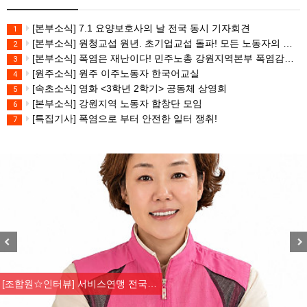
[본부소식] 7.1 요양보호사의 날 전국 동시 기자회견
1
[본부소식] 원청교섭 원년. 초기업교섭 돌파! 모든 노동자의 노동기본권 쟁취! 민주노총 7.15 총파업대회
2
[본부소식] 폭염은 재난이다! 민주노총 강원지역본부 폭염감시단 선포 기자회견
3
[원주소식] 원주 이주노동자 한국어교실
4
[속초소식] 영화 <3학년 2학기> 공동체 상영회
5
[본부소식] 강원지역 노동자 합창단 모임
6
[특집기사] 폭염으로 부터 안전한 일터 쟁취!
7
Previous
Nex
[조합원☆인터뷰] 서비스연맹 전국…