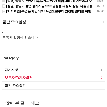
[성명] 막을 수 있었던 죽음, HL만도가 책임져라 : 청년노동자 사망사고의 철저한 진상규명과 재발방지 대책 마련하라
8일전
[성명] 통일교 불법 정치자금 수수 권성동 의원직 상실, 사필귀정이다
07.16
[기자회견] 폭염은 재난이다! 폭염으로부터 안전한 일터를 위한 민주노총 강원지역본부 폭염감시단 선포 기자회견
07.01
월간 주요일정
+
등록된 일정이 없습니다.
Category
공지사항
보도자료/기자회견
월간 주요일정
많이 본 글
태그