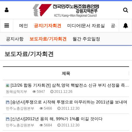
메인
공지|기자회견
미디어|문서 자료실
공유게시
공지사항
보도자료/기자회견
월간 주요일정
보도자료/기자회견
제목
[12/26 합동 기자회견] 삼척,영덕 핵발전소 신규 부지 선정을 즉각 철회하라 !!
동해삼척지부
5947
2011.12.26
[송년사]투쟁으로 시작해 투쟁으로 마무리하는 2011년을 보내며
민주노총강원본부
5466
2011.12.30
[신년사]2012년 용의 해, 99%가 1%를 이길 것이다
민주노총강원본부
5684
2011.12.30