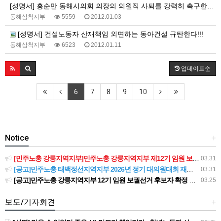
[성명서] 홍순만 동해시의회 의장의 의원직 사퇴를 강력히 촉구한다 !!
동해삼척지부
5559
2012.01.03
[성명서] 건설노동자 산재책임 외면하는 동아건설 규탄한다!!!
동해삼척지부
6523
2012.01.11
업데이트순
6
7
8
9
10
Notice
+
[민주노총 강릉지역지부]민주노총 강릉지역지부 제12기 임원 보궐선거결과 공고
03.31
[공고]민주노총 태백정선지역지부 2026년 정기 대의원대회 재소집 건
03.31
[공고]민주노총 강릉지역지부 12기 임원 보궐선거 후보자 확정 공고
03.25
보도/기자회견
+