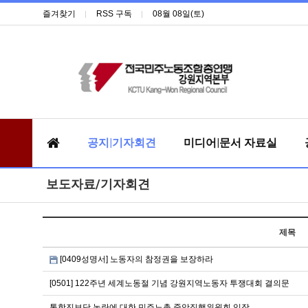
즐겨찾기
RSS 구독
08월 08일(토)
공지|기자회견
미디어|문서 자료실
보도자료/기자회견
제목
[0409성명서] 노동자의 참정권을 보장하라
[0501] 122주년 세계노동절 기념 강원지역노동자 투쟁대회 결의문
통합진보당 논란에 대한 민주노총 중앙집행위원회 입장