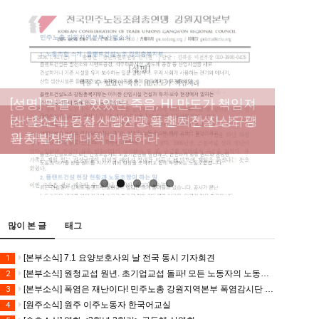
[성명] 막을 수 있었던 죽음, HL만도가 책임져
라 : 청년노동자 사망사고의 철저한 진상규명
[산별소식] 건설산업연맹 플랜트건설노조 강
[강릉,속초,원주,춘천] 폭염감시단 사업 이모저
[조합원☆인터뷰] 서비스연맹 전국학교비정
과 재발방지 대책 마련하라
원충북지부
모
규직노동조합 강원지부 김유미 춘천지회장
[본부소식] 강원지역 노동자 합창단 모임
많이 본 글
태그
[본부소식] 7.1 요양보호사의 날 전국 동시 기자회견
1
[본부소식] 원청교섭 원년. 초기업교섭 돌파! 모든 노동자의 노동기본권 쟁취! 민주노총 7.15 총파업대회
2
[본부소식] 폭염은 재난이다! 민주노총 강원지역본부 폭염감시단 선포 기자회견
3
[원주소식] 원주 이주노동자 한국어교실
4