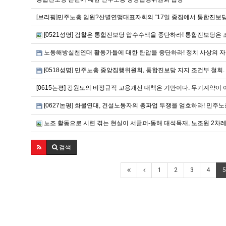
[브리핑]민주노총 임원?산별연맹대표자회의 “17일 중집에서 통합진보당
[0521성명] 검찰은 통합진보당 압수수색을 중단하라! 통합진보당은 
노동해방실천연대 활동가들에 대한 탄압을 중단하라! 정치 사상의 자
[0518성명] 민주노총 중앙집행위원회, 통합진보당 지지 조건부 철회.
[0615논평] 강원도의 비정규직 고용개선 대책은 기만이다. 무기계약이
[0627논평] 화물연대, 건설노동자의 총파업 투쟁을 엄호하라! 민주
노조 활동으로 시련 겪는 현실이 서글퍼-동해 대석목재, 노조원 2차례
검색
1
2
3
4
5