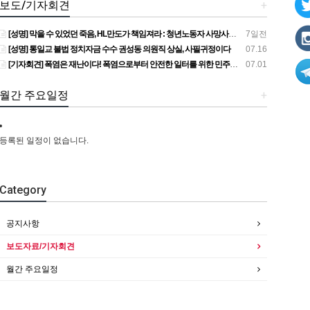
보도/기자회견
+
[성명] 막을 수 있었던 죽음, HL만도가 책임져라 : 청년노동자 사망사고의 철저한 진상규명과 재발방지 대책 마련하라
7일전
[성명] 통일교 불법 정치자금 수수 권성동 의원직 상실, 사필귀정이다
07.16
[기자회견] 폭염은 재난이다! 폭염으로부터 안전한 일터를 위한 민주노총 강원지역본부 폭염감시단 선포 기자회견
07.01
월간 주요일정
+
등록된 일정이 없습니다.
Category
공지사항
보도자료/기자회견
월간 주요일정