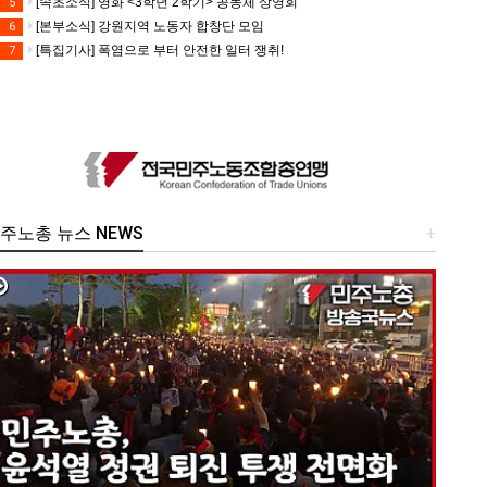
[속초소식] 영화 <3학년 2학기> 공동체 상영회
5
[본부소식] 강원지역 노동자 합창단 모임
6
[특집기사] 폭염으로 부터 안전한 일터 쟁취!
7
주노총 뉴스 NEWS
+