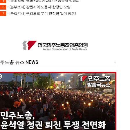
[속초소식] 영화 <3학년 2학기> 공동체 상영회
5
[본부소식] 강원지역 노동자 합창단 모임
6
[특집기사] 폭염으로 부터 안전한 일터 쟁취!
7
주노총 뉴스 NEWS
+