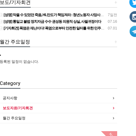
보도/기자회견
+
[성명] 막을 수 있었던 죽음, HL만도가 책임져라 : 청년노동자 사망사고의 철저한 진상규명과 재발방지 대책 마련하라
7일전
[성명] 통일교 불법 정치자금 수수 권성동 의원직 상실, 사필귀정이다
07.16
[기자회견] 폭염은 재난이다! 폭염으로부터 안전한 일터를 위한 민주노총 강원지역본부 폭염감시단 선포 기자회견
07.01
월간 주요일정
+
등록된 일정이 없습니다.
Category
공지사항
보도자료/기자회견
월간 주요일정