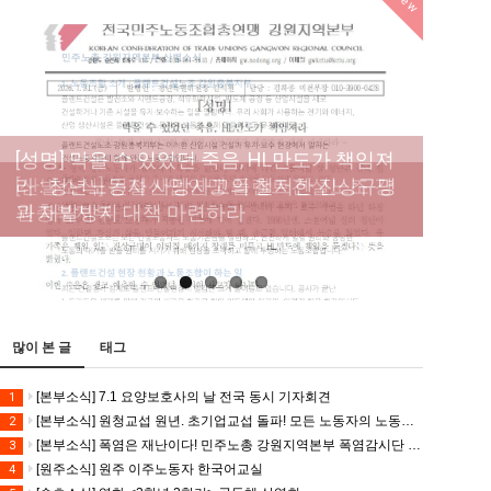
New
[성명] 막을 수 있었던 죽음, HL만도가 책임져
라 : 청년노동자 사망사고의 철저한 진상규명
[산별소식] 건설산업연맹 플랜트건설노조 강
[강릉,속초,원주,춘천] 폭염감시단 사업 이모저
[조합원☆인터뷰] 서비스연맹 전국학교비정
과 재발방지 대책 마련하라
원충북지부
모
규직노동조합 강원지부 김유미 춘천지회장
[본부소식] 강원지역 노동자 합창단 모임
많이 본 글
태그
[본부소식] 7.1 요양보호사의 날 전국 동시 기자회견
1
[본부소식] 원청교섭 원년. 초기업교섭 돌파! 모든 노동자의 노동기본권 쟁취! 민주노총 7.15 총파업대회
2
[본부소식] 폭염은 재난이다! 민주노총 강원지역본부 폭염감시단 선포 기자회견
3
[원주소식] 원주 이주노동자 한국어교실
4