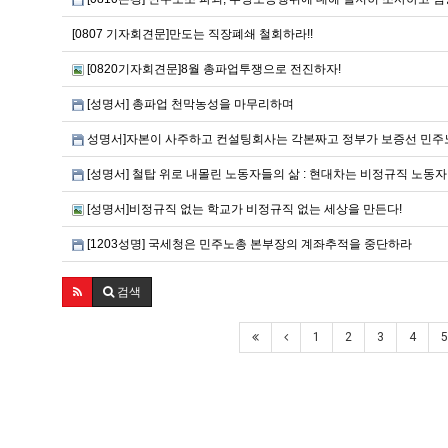
[0807 기자회견문]만도는 직장폐쇄 철회하라!!
[0820기자회견문]8월 총파업투쟁으로 전진하자!
[성명서] 총파업 천막농성을 마무리하며
성명서]자본이 사주하고 컨설팅회사는 각본짜고 정부가 보증선 민주
[성명서] 철탑 위로 내몰린 노동자들의 삶 : 현대차는 비정규직 노동자
[성명서]비정규직 없는 학교가 비정규직 없는 세상을 만든다!
[1203성명] 국세청은 민주노총 본부장의 계좌추적을 중단하라
검색
1
2
3
4
5