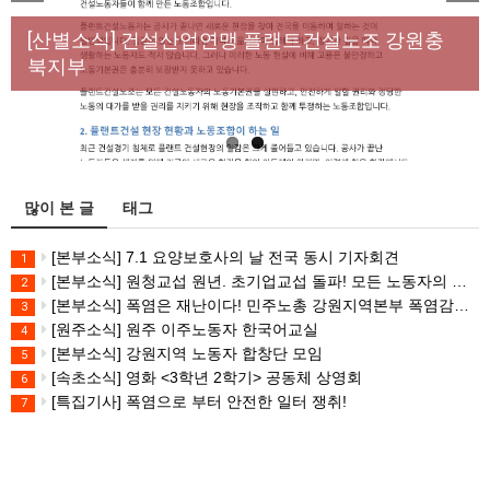
[성명] 막을 수 있었던 죽음, HL만도가 책임져라 : 청
Previous
Next
년노동자 사망사고의 철저한 진상규명과 재발방지
[산별소식] 건설산업연맹 플랜트건설노조 강원충
대책 마련하라
북지부
많이 본 글
태그
[본부소식] 7.1 요양보호사의 날 전국 동시 기자회견
1
[본부소식] 원청교섭 원년. 초기업교섭 돌파! 모든 노동자의 노동기본권 쟁취! 민주노총 7.15 총파업대회
2
[본부소식] 폭염은 재난이다! 민주노총 강원지역본부 폭염감시단 선포 기자회견
3
[원주소식] 원주 이주노동자 한국어교실
4
[본부소식] 강원지역 노동자 합창단 모임
5
[속초소식] 영화 <3학년 2학기> 공동체 상영회
6
[특집기사] 폭염으로 부터 안전한 일터 쟁취!
7