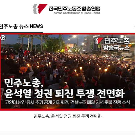
민주노총 뉴스 NEWS
민주노총, 윤석열 정권 퇴진 투쟁 전면화