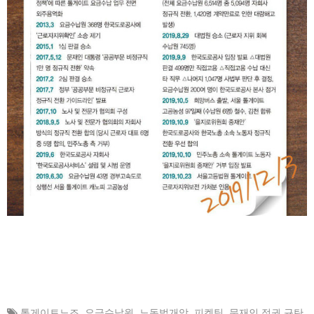
톨게이트노조
,
요금수납원
,
노동법개악
,
피켓팅
,
문재인 정권 규탄