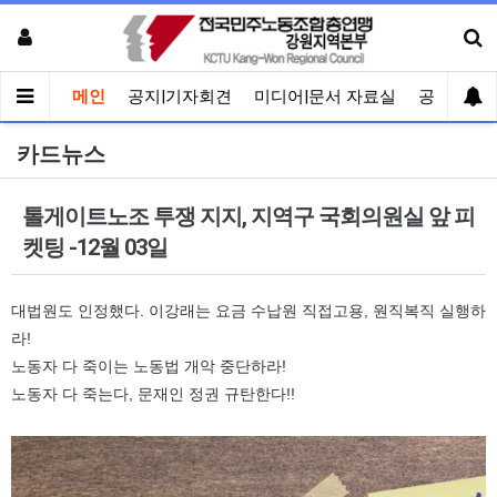
메인
공지|기자회견
미디어|문서 자료실
공유게시
카드뉴스
톨게이트노조 투쟁 지지, 지역구 국회의원실 앞 피
켓팅 -12월 03일
대법원도 인정했다. 이강래는 요금 수납원 직접고용, 원직복직 실행하
라!
노동자 다 죽이는 노동법 개악 중단하라!
노동자 다 죽는다, 문재인 정권 규탄한다!!