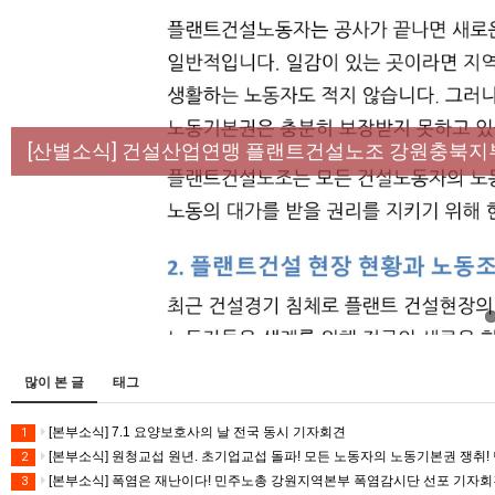
[성명] 막을 수 있었던 죽음, HL만도가 책임져라 :
[산별소식] 건설산업연맹 플랜트건설노조 강원충북지
[강릉,속초,원주,춘천] 폭염감시단 사업 이모저모
[조합원☆인터뷰] 서비스연맹 전국학교비정규직노동
[본부소식] 강원지역 노동자 합창단 모임
많이 본 글
태그
[본부소식] 7.1 요양보호사의 날 전국 동시 기자회견
1
[본부소식] 원청교섭 원년. 초기업교섭 돌파! 모든 노동자의 노동기본권 쟁취! 
2
[본부소식] 폭염은 재난이다! 민주노총 강원지역본부 폭염감시단 선포 기자
3