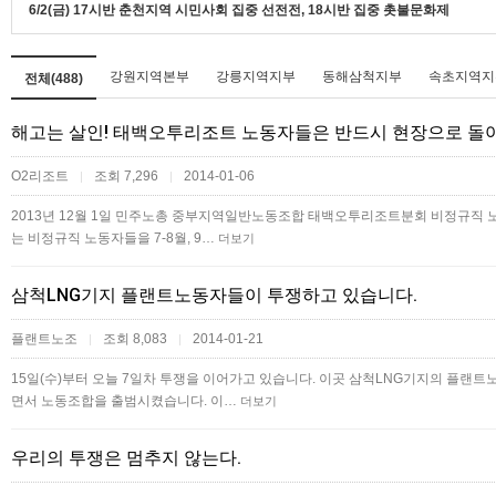
6/2(금) 17시반 춘천지역 시민사회 집중 선전전, 18시반 집중 촛불문화제
강원지역본부
강릉지역지부
동해삼척지부
속초지역지
전체(488)
해고는 살인! 태백오투리조트 노동자들은 반드시 현장으로 돌아
O2리조트
조회 7,296
2014-01-06
|
|
2013년 12월 1일 민주노총 중부지역일반노동조합 태백오투리조트분회 비정규직 
는 비정규직 노동자들을 7-8월, 9…
더보기
삼척LNG기지 플랜트노동자들이 투쟁하고 있습니다.
플랜트노조
조회 8,083
2014-01-21
|
|
15일(수)부터 오늘 7일차 투쟁을 이어가고 있습니다. 이곳 삼척LNG기지의 플랜
면서 노동조합을 출범시켰습니다. 이…
더보기
우리의 투쟁은 멈추지 않는다.