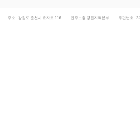
주소 : 강원도 춘천시 효자로 116
민주노총 강원지역본부
우편번호 : 24