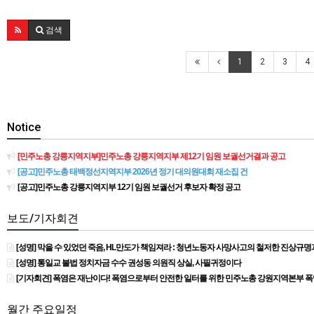
검색
1
2
3
4
Notice
[민주노총 강릉지역지부]민주노총 강릉지역지부 제12기 임원 보궐선거결과 공고
[공고]민주노총 태백정선지역지부 2026년 정기 대의원대회 재소집 건
[공고]민주노총 강릉지역지부 12기 임원 보궐선거 후보자 확정 공고
보도/기자회견
[성명] 막을 수 있었던 죽음, HL만도가 책임져라 : 청년노동자 사망사고의 철저한 진상규
[성명] 통일교 불법 정치자금 수수 권성동 의원직 상실, 사필귀정이다
[기자회견] 폭염은 재난이다! 폭염으로부터 안전한 일터를 위한 민주노총 강원지역본부 
월간 주요일정