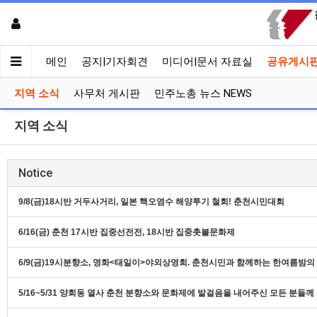
메인
공지|기자회견
미디어|문서 자료실
공유게시
지역 소식
사무처 게시판
민주노총 뉴스 NEWS
지역 소식
Notice
9/8(금)18시반 거두사거리, 일본 핵오염수 해양투기 철회! 춘천시민대회
6/16(금) 춘천 17시반 집중선전전, 18시반 집중촛불문화제
6/9(금)19시분향소, 영화<태일이>야외상영회. 춘천시민과 함께하는 한여름밤
5/16~5/31 양회동 열사 춘천 분향소와 문화제에 발걸음을 내어주신 모든 분들