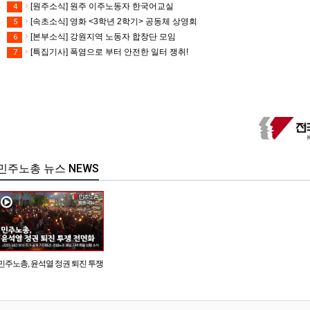
[원주소식] 원주 이주노동자 한국어교실
4
[속초소식] 영화 <3학년 2학기> 공동체 상영회
5
[본부소식] 강원지역 노동자 합창단 모임
6
[특집기사] 폭염으로 부터 안전한 일터 쟁취!
7
민주노총 뉴스 NEWS
민주노총, 윤석열 정권 퇴진 투쟁
전면화