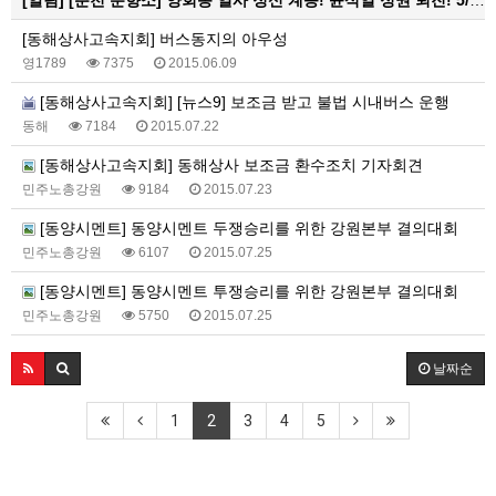
[알림]
[춘천 분향소] 양회동 열사 정신 계승! 윤석열 정권 퇴진! 5/15 건설노조 파업전야 춘천 현수막 대첩 활동 보고
[동해상사고속지회] 버스동지의 아우성
영1789
7375
2015.06.09
[동해상사고속지회] [뉴스9] 보조금 받고 불법 시내버스 운행
동해
7184
2015.07.22
[동해상사고속지회] 동해상사 보조금 환수조치 기자회견
민주노총강원
9184
2015.07.23
[동양시멘트] 동양시멘트 두쟁승리를 위한 강원본부 결의대회
민주노총강원
6107
2015.07.25
[동양시멘트] 동양시멘트 투쟁승리를 위한 강원본부 결의대회
민주노총강원
5750
2015.07.25
날짜순
1
2
3
4
5