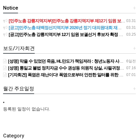
Notice
+
[민주노총 강릉지역지부]민주노총 강릉지역지부 제12기 임원 보궐선거결과 공고
03.31
[공고]민주노총 태백정선지역지부 2026년 정기 대의원대회 재소집 건
03.31
[공고]민주노총 강릉지역지부 12기 임원 보궐선거 후보자 확정 공고
03.25
보도/기자회견
+
[성명] 막을 수 있었던 죽음, HL만도가 책임져라 : 청년노동자 사망사고의 철저한 진상규명과 재발방지 대책 마련하라
6일전
[성명] 통일교 불법 정치자금 수수 권성동 의원직 상실, 사필귀정이다
07.16
[기자회견] 폭염은 재난이다! 폭염으로부터 안전한 일터를 위한 민주노총 강원지역본부 폭염감시단 선포 기자회견
07.01
월간 주요일정
+
등록된 일정이 없습니다.
Category