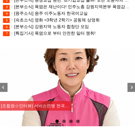
[본부소식] 원청교섭 원년. 초기업교섭 돌파! 모든 노동자의 노동기본권 쟁취! 민주노총 7.15 총파업대회
2
[본부소식] 폭염은 재난이다! 민주노총 강원지역본부 폭염감시단 선포 기자회견
3
[원주소식] 원주 이주노동자 한국어교실
4
[속초소식] 영화 <3학년 2학기> 공동체 상영회
5
[본부소식] 강원지역 노동자 합창단 모임
6
[특집기사] 폭염으로 부터 안전한 일터 쟁취!
7
Previous
Nex
[조합원☆인터뷰] 서비스연맹 전국…