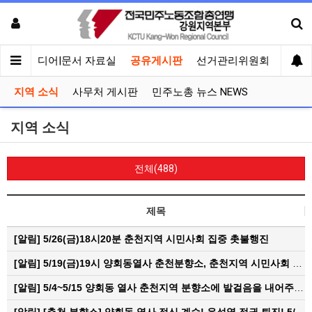
회견
미디어|문서 자료실
공유게시판
선거관리위원회
지역 소식
사무처 게시판
민주노총 뉴스 NEWS
지역 소식
전체(488)
제목
[알림]
5/26(금)18시20분 춘천지역 시민사회 집중 촛불행진
[알림]
5/19(금)19시 양회동열사 춘천분향소, 춘천지역 시민사회 집중촛불문화제
[알림]
5/4~5/15 양회동 열사 춘천지역 분향소에 발걸음을 내어주신 모든 분들께 감사인사를 올립니다.