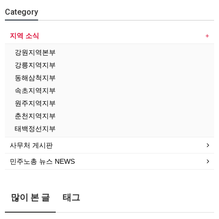
Category
지역 소식
강원지역본부
강릉지역지부
동해삼척지부
속초지역지부
원주지역지부
춘천지역지부
태백정선지부
사무처 게시판
민주노총 뉴스 NEWS
많이 본 글
태그