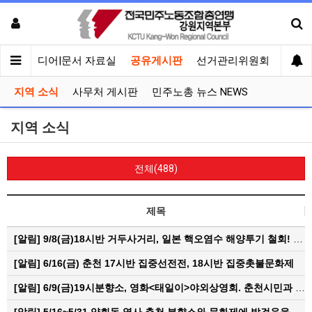
회견
미디어|문서 자료실
공유게시판
선거관리위원회
지역 소식
사무처 게시판
민주노총 뉴스 NEWS
지역 소식
전체(488)
제목
[알림]
9/8(금)18시반 거두사거리, 일본 핵오염수 해양투기 철회! 춘천시민대회
[알림]
6/16(금) 춘천 17시반 집중선전전, 18시반 집중촛불문화제
[알림]
6/9(금)19시분향소, 영화<태일이>야외상영회. 춘천시민과 함께하는 한여름밤의 영화산책