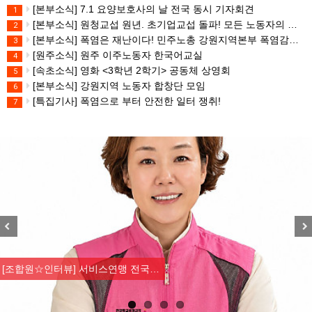
[본부소식] 7.1 요양보호사의 날 전국 동시 기자회견
1
[본부소식] 원청교섭 원년. 초기업교섭 돌파! 모든 노동자의 노동기본권 쟁취! 민주노총 7.15 총파업대회
2
[본부소식] 폭염은 재난이다! 민주노총 강원지역본부 폭염감시단 선포 기자회견
3
[원주소식] 원주 이주노동자 한국어교실
4
[속초소식] 영화 <3학년 2학기> 공동체 상영회
5
[본부소식] 강원지역 노동자 합창단 모임
6
[특집기사] 폭염으로 부터 안전한 일터 쟁취!
7
Previous
Nex
[조합원☆인터뷰] 서비스연맹 전국…