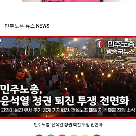
민주노총 뉴스 NEWS
민주노총, 윤석열 정권 퇴진 투쟁 전면화