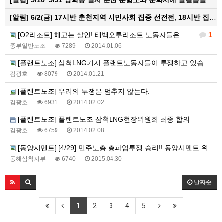
[알림]
5/16~5/31 양회동 열사 춘천 분향소와 문화제에 발걸음을 내어주신 모든 분들께 감사인사를 올립니다.
[알림]
6/2(금) 17시반 춘천지역 시민사회 집중 선전전, 18시반 집중 촛불문화제
[O2리조트] 해고는 살인! 태백오투리조트 노동자들은 반드시 현장으로 돌아갈 것이다!!
1
중부일반노조
7289
2014.01.06
[플랜트노조] 삼척LNG기지 플랜트노동자들이 투쟁하고 있습니다.
김광호
8079
2014.01.21
[플랜트노조] 우리의 투쟁은 멈추지 않는다.
김광호
6931
2014.02.02
[플랜트노조] 플랜트노조 삼척LNG현장위원회 최종 합의
김광호
6759
2014.02.08
[동양시멘트] [4/29] 민주노총 총파업투쟁 승리!! 동양시멘트 위장도급 분쇄!! 민주노총 동해삼척지부 공동행동
동해삼척지부
6740
2015.04.30
날짜순
1
2
3
4
5