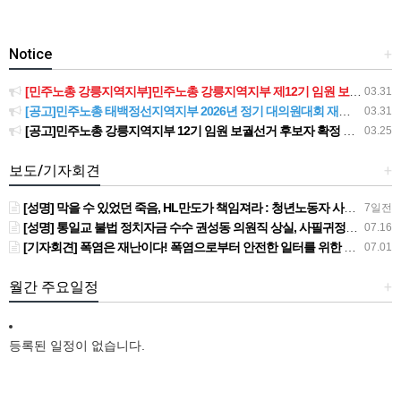
Notice
+
[민주노총 강릉지역지부]민주노총 강릉지역지부 제12기 임원 보궐선거결과 공고
03.31
[공고]민주노총 태백정선지역지부 2026년 정기 대의원대회 재소집 건
03.31
[공고]민주노총 강릉지역지부 12기 임원 보궐선거 후보자 확정 공고
03.25
보도/기자회견
+
[성명] 막을 수 있었던 죽음, HL만도가 책임져라 : 청년노동자 사망사고의 철저한 진상규명과 재발방지 대책 마련하라
7일전
[성명] 통일교 불법 정치자금 수수 권성동 의원직 상실, 사필귀정이다
07.16
[기자회견] 폭염은 재난이다! 폭염으로부터 안전한 일터를 위한 민주노총 강원지역본부 폭염감시단 선포 기자회견
07.01
월간 주요일정
+
등록된 일정이 없습니다.