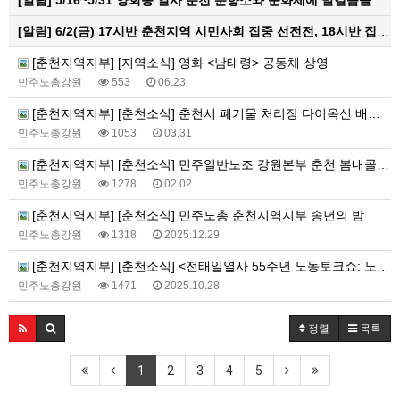
[알림]
5/16~5/31 양회동 열사 춘천 분향소와 문화제에 발걸음을 내어주신 모든 분들께 감사인사를 올립니다.
[알림]
6/2(금) 17시반 춘천지역 시민사회 집중 선전전, 18시반 집중 촛불문화제
[춘천지역지부] [지역소식] 영화 <남태령> 공동체 상영
민주노총강원
553
06.23
[춘천지역지부] [춘천소식] 춘천시 폐기물 처리장 다이옥신 배출 의혹 해결 촉구 민주노총 춘천지역지부 기자회견
민주노총강원
1053
03.31
[춘천지역지부] [춘천소식] 민주일반노조 강원본부 춘천 봄내콜 동지들 투쟁 연대 소식
민주노총강원
1278
02.02
[춘천지역지부] [춘천소식] 민주노총 춘천지역지부 송년의 밤
민주노총강원
1318
2025.12.29
[춘천지역지부] [춘천소식] <전태일열사 55주년 노동토크쇼: 노동과 시민이 만나다> 참여
민주노총강원
1471
2025.10.28
정렬
목록
1
2
3
4
5