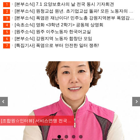
[본부소식] 7.1 요양보호사의 날 전국 동시 기자회견
1
[본부소식] 원청교섭 원년. 초기업교섭 돌파! 모든 노동자의 노동기본권 쟁취! 민주노총 7.15 총파업대회
2
[본부소식] 폭염은 재난이다! 민주노총 강원지역본부 폭염감시단 선포 기자회견
3
[속초소식] 영화 <3학년 2학기> 공동체 상영회
4
[원주소식] 원주 이주노동자 한국어교실
5
[본부소식] 강원지역 노동자 합창단 모임
6
[특집기사] 폭염으로 부터 안전한 일터 쟁취!
7
Previous
Nex
[조합원☆인터뷰] 서비스연맹 전국…