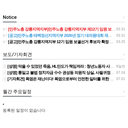
Notice
+
[민주노총 강릉지역지부]민주노총 강릉지역지부 제12기 임원 보궐선거결과 공고
03.31
[공고]민주노총 태백정선지역지부 2026년 정기 대의원대회 재소집 건
03.31
[공고]민주노총 강릉지역지부 12기 임원 보궐선거 후보자 확정 공고
03.25
보도/기자회견
+
[성명] 막을 수 있었던 죽음, HL만도가 책임져라 : 청년노동자 사망사고의 철저한 진상규명과 재발방지 대책 마련하라
8일전
[성명] 통일교 불법 정치자금 수수 권성동 의원직 상실, 사필귀정이다
07.16
[기자회견] 폭염은 재난이다! 폭염으로부터 안전한 일터를 위한 민주노총 강원지역본부 폭염감시단 선포 기자회견
07.01
월간 주요일정
+
등록된 일정이 없습니다.