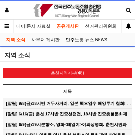
회견
미디어|문서 자료실
공유게시판
선거관리위원회
지역 소식
사무처 게시판
민주노총 뉴스 NEWS
지역 소식
춘천지역지부(48)
제목
[알림]
9/8(금)18시반 거두사거리, 일본 핵오염수 해양투기 철회! 춘천시민대회
[알림]
6/16(금) 춘천 17시반 집중선전전, 18시반 집중촛불문화제
[알림]
6/9(금)19시분향소, 영화<태일이>야외상영회. 춘천시민과 함께하는 한여름밤의 영화산책