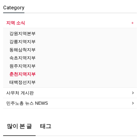
Category
지역 소식
강원지역본부
강릉지역지부
동해삼척지부
속초지역지부
원주지역지부
춘천지역지부
태백정선지부
사무처 게시판
민주노총 뉴스 NEWS
많이 본 글
태그