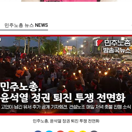
민주노총 뉴스 NEWS
민주노총, 윤석열 정권 퇴진 투쟁 전면화