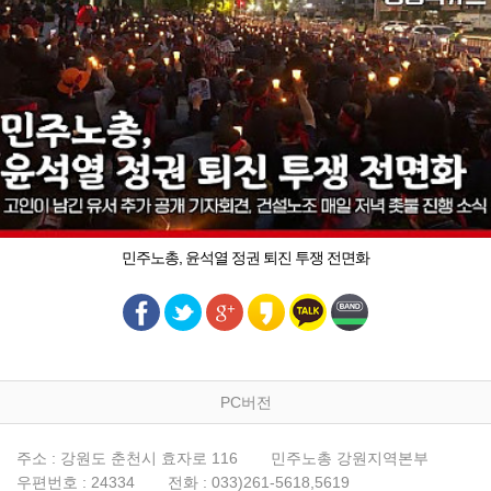
민주노총, 윤석열 정권 퇴진 투쟁 전면화
PC버전
주소 : 강원도 춘천시 효자로 116
민주노총 강원지역본부
우편번호 : 24334
전화 : 033)261-5618,5619