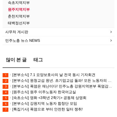
속초지역지부
원주지역지부
춘천지역지부
태백정선지부
사무처 게시판
민주노총 뉴스 NEWS
많이 본 글
태그
[본부소식] 7.1 요양보호사의 날 전국 동시 기자회견
1
[본부소식] 원청교섭 원년. 초기업교섭 돌파! 모든 노동자의 노동기본권 쟁취! 민주노총 7.15 총파업대회
2
[본부소식] 폭염은 재난이다! 민주노총 강원지역본부 폭염감시단 선포 기자회견
3
[원주소식] 원주 이주노동자 한국어교실
4
[속초소식] 영화 <3학년 2학기> 공동체 상영회
5
[본부소식] 강원지역 노동자 합창단 모임
6
[특집기사] 폭염으로 부터 안전한 일터 쟁취!
7