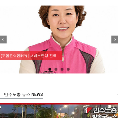
Previous
Nex
[조합원☆인터뷰] 서비스연맹 전국…
민주노총 뉴스 NEWS