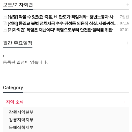
보도/기자회견
+
[성명] 막을 수 있었던 죽음, HL만도가 책임져라 : 청년노동자 사망사고의 철저한 진상규명과 재발방지 대책 마련하라
7일전
[성명] 통일교 불법 정치자금 수수 권성동 의원직 상실, 사필귀정이다
07.16
[기자회견] 폭염은 재난이다! 폭염으로부터 안전한 일터를 위한 민주노총 강원지역본부 폭염감시단 선포 기자회견
07.01
월간 주요일정
+
등록된 일정이 없습니다.
Category
지역 소식
강원지역본부
강릉지역지부
동해삼척지부