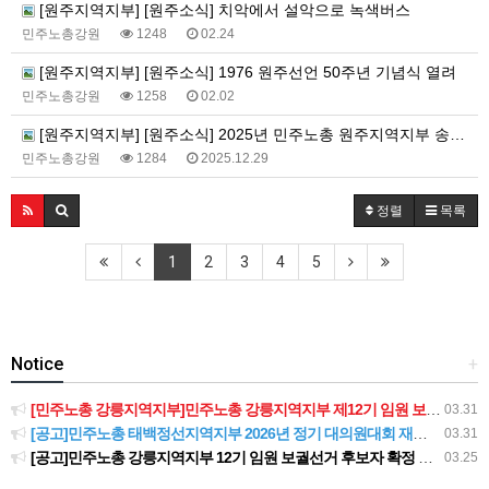
[원주지역지부] [원주소식] 치악에서 설악으로 녹색버스
민주노총강원
1248
02.24
[원주지역지부] [원주소식] 1976 원주선언 50주년 기념식 열려
민주노총강원
1258
02.02
[원주지역지부] [원주소식] 2025년 민주노총 원주지역지부 송년회
민주노총강원
1284
2025.12.29
정렬
목록
1
2
3
4
5
Notice
+
[민주노총 강릉지역지부]민주노총 강릉지역지부 제12기 임원 보궐선거결과 공고
03.31
[공고]민주노총 태백정선지역지부 2026년 정기 대의원대회 재소집 건
03.31
[공고]민주노총 강릉지역지부 12기 임원 보궐선거 후보자 확정 공고
03.25