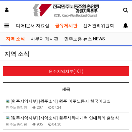
회견
미디어|문서 자료실
공유게시판
선거관리위원회
지역 소식
사무처 게시판
민주노총 뉴스 NEWS
지역 소식
원주지역지부(161)
제목
[원주지역지부] [원주소식] 원주 이주노동자 한국어교실
민주노총강원
207
07.24
[원주지역지부] [지역소식] 원주사회대개혁 연대회의 출범식
민주노총강원
935
04.30