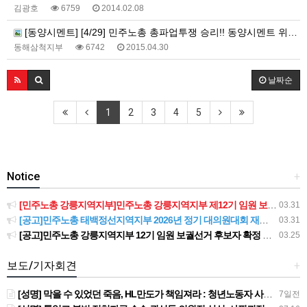
김광호
6759
2014.02.08
[동양시멘트] [4/29] 민주노총 총파업투쟁 승리!! 동양시멘트 위장도급 분쇄!! 민주노총 동해삼척지부 공동행동
동해삼척지부
6742
2015.04.30
날짜순
1
2
3
4
5
Notice
+
[민주노총 강릉지역지부]민주노총 강릉지역지부 제12기 임원 보궐선거결과 공고
03.31
[공고]민주노총 태백정선지역지부 2026년 정기 대의원대회 재소집 건
03.31
[공고]민주노총 강릉지역지부 12기 임원 보궐선거 후보자 확정 공고
03.25
보도/기자회견
+
[성명] 막을 수 있었던 죽음, HL만도가 책임져라 : 청년노동자 사망사고의 철저한 진상규명과 재발방지 대책 마련하라
7일전