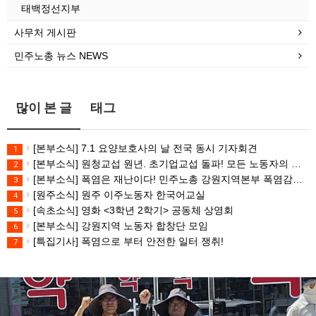
태백정선지부
사무처 게시판
민주노총 뉴스 NEWS
많이 본 글
태그
[본부소식] 7.1 요양보호사의 날 전국 동시 기자회견
1
[본부소식] 원청교섭 원년. 초기업교섭 돌파! 모든 노동자의 노동기본권 쟁취! 민주노총 7.15 총파업대회
2
[본부소식] 폭염은 재난이다! 민주노총 강원지역본부 폭염감시단 선포 기자회견
3
[원주소식] 원주 이주노동자 한국어교실
4
[속초소식] 영화 <3학년 2학기> 공동체 상영회
5
[본부소식] 강원지역 노동자 합창단 모임
6
[특집기사] 폭염으로 부터 안전한 일터 쟁취!
7