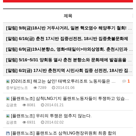
제목
[알림]
9/8(금)18시반 거두사거리, 일본 핵오염수 해양투기 철회! 춘천시민대회
[알림]
6/16(금) 춘천 17시반 집중선전전, 18시반 집중촛불문화제
[알림]
6/9(금)19시분향소, 영화<태일이>야외상영회. 춘천시민과 함께하는 한여름밤의 영화산책
[알림]
5/16~5/31 양회동 열사 춘천 분향소와 문화제에 발걸음을 내어주신 모든 분들께 감사인사를 올립니다.
[알림]
6/2(금) 17시반 춘천지역 시민사회 집중 선전전, 18시반 집중 촛불문화제
[O2리조트] 해고는 살인! 태백오투리조트 노동자들은 반드시 현장으로 돌아갈 것이다!!
1
중부일반노조
7289
2014.01.06
[플랜트노조] 삼척LNG기지 플랜트노동자들이 투쟁하고 있습니다.
김광호
8081
2014.01.21
[플랜트노조] 우리의 투쟁은 멈추지 않는다.
김광호
6931
2014.02.02
[플랜트노조] 플랜트노조 삼척LNG현장위원회 최종 합의