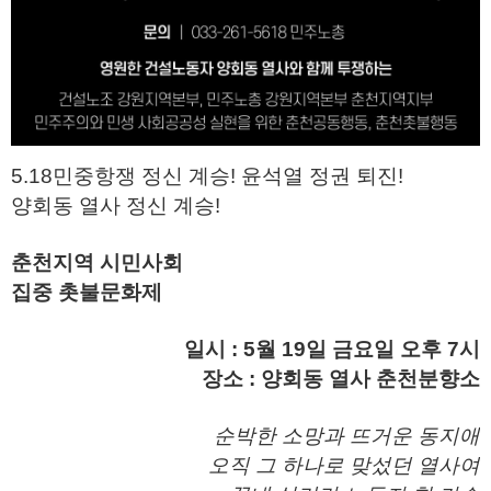
5.18민중항쟁 정신 계승! 윤석열 정권 퇴진!
양회동 열사 정신 계승!
춘천지역 시민사회
집중 촛불문화제
일시 : 5월 19일 금요일 오후 7시
장소 : 양회동 열사 춘천분향소
순박한 소망과 뜨거운 동지애
오직 그 하나로 맞섰던 열사여