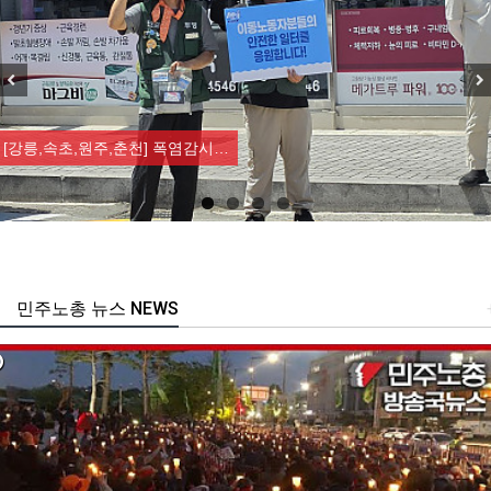
Previous
Nex
[강릉,속초,원주,춘천] 폭염감시…
민주노총 뉴스 NEWS