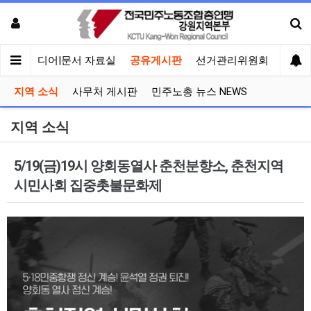
회견
미디어|문서 자료실
공유게시판
선거관리위원회
지역 소식
사무처 게시판
민주노총 뉴스 NEWS
지역 소식
5/19(금)19시 양회동열사 춘천분향소, 춘천지역
시민사회 집중촛불문화제