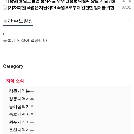
[성명] 통일교 불법 정치자금 수수 권성동 의원직 상실, 사필귀정이다
07.16
[기자회견] 폭염은 재난이다! 폭염으로부터 안전한 일터를 위한 민주노총 강원지역본부 폭염감시단 선포 기자회견
07.01
월간 주요일정
+
등록된 일정이 없습니다.
Category
지역 소식
강원지역본부
강릉지역지부
동해삼척지부
속초지역지부
원주지역지부
춘천지역지부