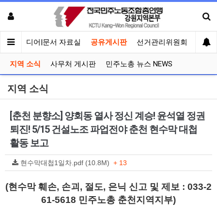
회견
미디어|문서 자료실
공유게시판
선거관리위원회
지역 소식
사무처 게시판
민주노총 뉴스 NEWS
지역 소식
[춘천 분향소] 양회동 열사 정신 계승! 윤석열 정권
퇴진! 5/15 건설노조 파업전야 춘천 현수막 대첩
활동 보고
현수막대첩1일차.pdf (10.8M)
+ 13
(현수막 훼손, 손괴, 절도, 은닉 신고 및 제보 : 033-2
61-5618 민주노총 춘천지역지부)