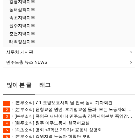
강릉지역지부
동해삼척지부
속초지역지부
원주지역지부
춘천지역지부
태백정선지부
사무처 게시판
민주노총 뉴스 NEWS
많이 본 글
태그
[본부소식] 7.1 요양보호사의 날 전국 동시 기자회견
1
[본부소식] 원청교섭 원년. 초기업교섭 돌파! 모든 노동자의 노동기본권 쟁취! 민주노총 7.15 총파업대회
2
[본부소식] 폭염은 재난이다! 민주노총 강원지역본부 폭염감시단 선포 기자회견
3
[원주소식] 원주 이주노동자 한국어교실
4
[속초소식] 영화 <3학년 2학기> 공동체 상영회
5
[본부소식] 강원지역 노동자 합창단 모임
6