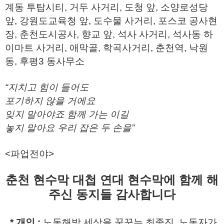
계동 투탑시티, 거두 사거리, 도청 앞, 소양로성당
앞, 강원도교육청 앞, 도수물 사거리, 포스코 공사현
장, 춘천도시공사, 향교 앞, 석사 사거리, 석사동 하
이마트 사거리, 애막골, 학곡사거리, 춘천역, 낙원
동, 후평3 동사무소
“
지치고 힘이 들어도
포기하지 않을 거에요
잊지 말아야죠 함께 가는 이길
놓지 말아요 우리 잡은 두 손을
”
<파업전야>
춘천 현수막 대첩 연대 현수막에 함께 해
주신 동지들 감사합니다
* 개인 :
노동해방 세상을 꿈꾸는 최종진, 노동자가