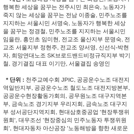
행복한 세상을 꿈꾸는 전주시민 최은숙, 노동자가
죽지 않는 세상을 꿈꾸는 전남 이종술, 민주노조를
지지하는 서울시민 서명숙, 노동자가 행복한 세상
을 꿈꾸는 정경철, 민주노조를 지지하는 서울시민
임을란, 흥인초 임미현, 전교조 울산지부 문명숙, 전
교조 서울지부 정현주, 전교조 양서영, 신선식-박현
자, 희망연대노조 SK브로드밴드비정규직지부 박기
철, 경기결집 대표 이기만, 서울결집 송영인
* 단위 :
천주교예수회 JPIC, 공공운수노조 대전지
역일반지부, 공공운수노조 철도노조 대전지방본부,
공공운수현장활동가회의, 공무원노조 대구지역본
부, 금속노조 경기지부 우리지회, 금속노조 대구지
부 성서공단지역지회, 현대삼호중공업 '현장투쟁위
원회', 대우조선 '현장중심의 민주노동자 투쟁위원
회', 현대자동차 아산공장 '노동해방을 향한 새로운