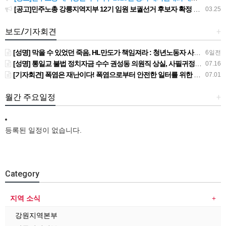
[공고]민주노총 강릉지역지부 12기 임원 보궐선거 후보자 확정 공고
03.25
보도/기자회견
+
[성명] 막을 수 있었던 죽음, HL만도가 책임져라 : 청년노동자 사망사고의 철저한 진상규명과 재발방지 대책 마련하라
6일전
[성명] 통일교 불법 정치자금 수수 권성동 의원직 상실, 사필귀정이다
07.16
[기자회견] 폭염은 재난이다! 폭염으로부터 안전한 일터를 위한 민주노총 강원지역본부 폭염감시단 선포 기자회견
07.01
월간 주요일정
+
등록된 일정이 없습니다.
Category
지역 소식
강원지역본부