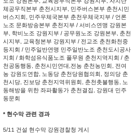
노조 강원본부, 교육공무직본부 강원지부, 자치단
체공무직본부 춘천시지부, 민주버스본부 춘천시민
버스지회, 민주우체국본부 춘천우체국지부 / 언론
노조 문화방송본부 춘천지부 / 서비스연맹 강원본
부, 학비노조 강원지부 / 공무원노조 강원본부, 춘천
시지부, 교육청본부 강원지부 / 전교조 춘천화천중
등지회 / 민주일반연맹 민주일반노조 춘천도시공사
지회 / 화학섬유식품노조 풀무원 춘천지역지회 / 춘
천공동행동, 춘천시민연대,전농 춘천농민회, 전여
농 강원도연합, 노동당 춘천당원협의회, 정의당 춘
천시당, 진보당 춘천지역위원회, 춘천촛불행동, 노
동해방을 위한 좌파활동가 춘천결집, 강원대 민주
동문회
* 현수막 관련 경과
5/11 건설 현수막 강원경찰청 게시