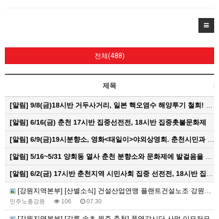
전체(488)
제목
[알림]
9/8(금)18시반 거두사거리, 일본 핵오염수 해양투기 철회! 춘천시민대회
[알림]
6/16(금) 춘천 17시반 집중선전전, 18시반 집중촛불문화제
[알림]
6/9(금)19시분향소, 영화<태일이>야외상영회. 춘천시민과 함께하는 한여름밤의 영화산책
[알림]
5/16~5/31 양회동 열사 춘천 분향소와 문화제에 발걸음을 내어주신 모든 분들께 감사인사를 올립니다.
[알림]
6/2(금) 17시반 춘천지역 시민사회 집중 선전전, 18시반 집중 촛불문화제
[강원지역본부] [산별소식] 건설산업연맹 플랜트건설노조 강원충북지부
민주노총강원
106
07.30
[강원지역본부] [강릉,속초,원주,춘천] 폭염감시단 사업 이모저모