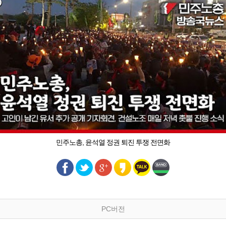
민주노총, 윤석열 정권 퇴진 투쟁 전면화
PC버전