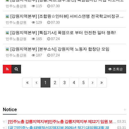
민주노총강원
115
07.30
[강원지역본부] [조합원☆인터뷰] 서비스연맹 전국학교비정규직노동조합 강원지부 김유미 춘천지회장
민주노총강원
129
07.30
[강원지역본부] [특집기사] 폭염으로 부터 안전한 일터 쟁취!
민주노총강원
165
07.24
[강원지역본부] [본부소식] 강원지역 노동자 합창단 모임
민주노총강원
187
07.24
조회순
1
2
3
4
5
Notice
+
[민주노총 강릉지역지부]민주노총 강릉지역지부 제12기 임원 보궐선거결과 공고
03.31
[공고]민주노총 태백정선지역지부 2026년 정기 대의원대회 재소집 건
03.31