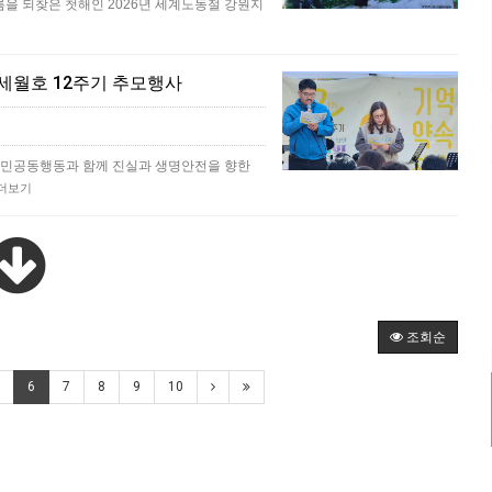
이름을 되찾은 첫해인 2026년 세계노동절 강원지
 세월호 12주기 추모행사
민공동행동과 함께 진실과 생명안전을 향한
더보기
조회순
6
7
8
9
10