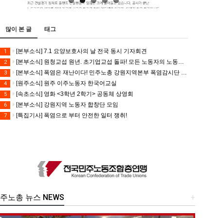
많이 본 글
태그
[본부소식] 7.1 요양보호사의 날 전국 동시 기자회견
1
[본부소식] 원청교섭 원년. 초기업교섭 돌파! 모든 노동자의 노동기본권 쟁취! 민주노총 7.15 총파업대회
2
[본부소식] 폭염은 재난이다! 민주노총 강원지역본부 폭염감시단 선포 기자회견
3
[원주소식] 원주 이주노동자 한국어교실
4
[속초소식] 영화 <3학년 2학기> 공동체 상영회
5
[본부소식] 강원지역 노동자 합창단 모임
6
[특집기사] 폭염으로 부터 안전한 일터 쟁취!
7
주노총 뉴스 NEWS
+