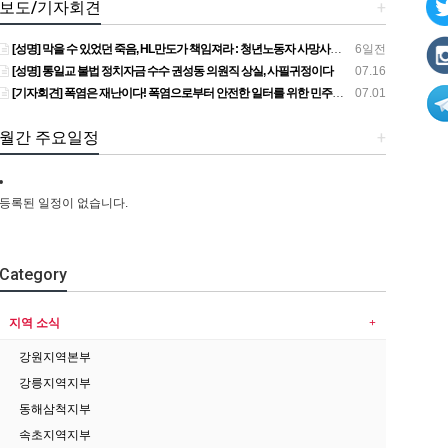
보도/기자회견
+
[성명] 막을 수 있었던 죽음, HL만도가 책임져라 : 청년노동자 사망사고의 철저한 진상규명과 재발방지 대책 마련하라
6일전
[성명] 통일교 불법 정치자금 수수 권성동 의원직 상실, 사필귀정이다
07.16
[기자회견] 폭염은 재난이다! 폭염으로부터 안전한 일터를 위한 민주노총 강원지역본부 폭염감시단 선포 기자회견
07.01
월간 주요일정
+
등록된 일정이 없습니다.
Category
지역 소식
강원지역본부
강릉지역지부
동해삼척지부
속초지역지부