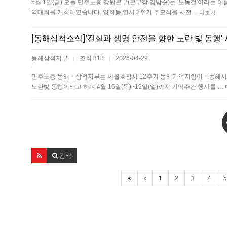
5월 1일(금) 오늘 민주노총 강원본부(본부장 김남순)는 '노동절'이라는 
역대회를 개최하였습니다. 양회동 열사 3주기 추모식을 사전…
더보기
[동해삼척소식]'진실과 생명 안전을 향한 노란 빛 동행'
동해삼척지부
조회 818
2026-04-29
|
|
민주노총 동해ㆍ삼척지부는 세월호참사 12주기 동해기억지킴이ㆍ동해시
노란빛 동행이라고 하여 4월 16일(목)~19일(일)까지 기억주간 행사를 …
검색
1
2
3
4
5