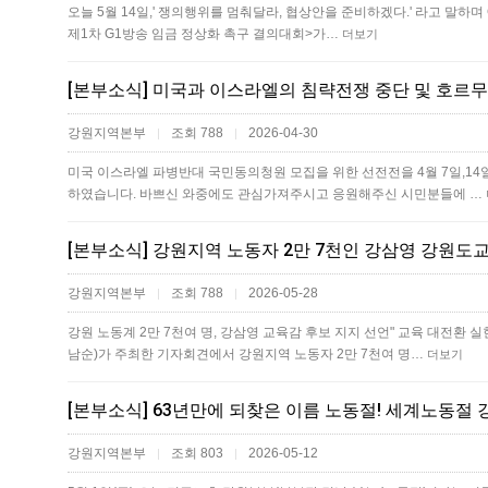
오늘 5월 14일,' 쟁의행위를 멈춰달라, 협상안을 준비하겠다.' 라고 말하
제1차 G1방송 임금 정상화 촉구 결의대회>가…
더보기
강원지역본부
조회 788
2026-04-30
|
|
미국 이스라엘 파병반대 국민동의청원 모집을 위한 선전전을 4월 7일,1
하였습니다. 바쁘신 와중에도 관심가져주시고 응원해주신 시민분들에 …
[본부소식] 강원지역 노동자 2만 7천인 강삼영 강원도
강원지역본부
조회 788
2026-05-28
|
|
강원 노동계 2만 7천여 명, 강삼영 교육감 후보 지지 선언" 교육 대전환
남순)가 주최한 기자회견에서 강원지역 노동자 2만 7천여 명…
더보기
[본부소식] 63년만에 되찾은 이름 노동절! 세계노동절
강원지역본부
조회 803
2026-05-12
|
|