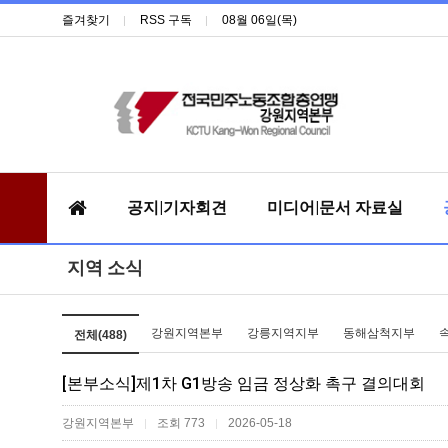
즐겨찾기
RSS 구독
08월 06일(목)
공지|기자회견
미디어|문서 자료실
지역 소식
강원지역본부
강릉지역지부
동해삼척지부
전체(488)
[본부소식]제1차 G1방송 임금 정상화 촉구 결의대회
강원지역본부
조회 773
2026-05-18
|
|