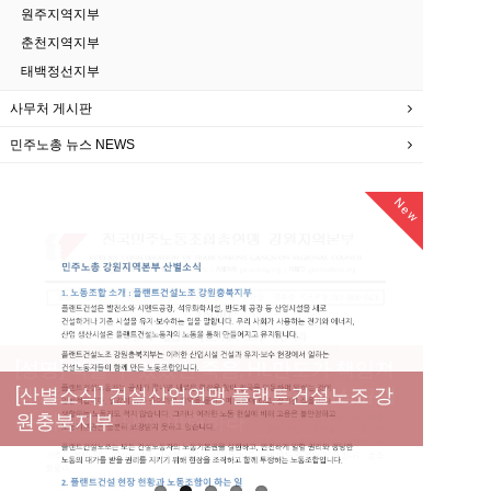
원주지역지부
춘천지역지부
태백정선지부
사무처 게시판
민주노총 뉴스 NEWS
New
New
New
New
[성명] 막을 수 있었던 죽음, HL만도가 책임져
라 : 청년노동자 사망사고의 철저한 진상규명
[산별소식] 건설산업연맹 플랜트건설노조 강
[강릉,속초,원주,춘천] 폭염감시단 사업 이모저
[조합원☆인터뷰] 서비스연맹 전국학교비정
과 재발방지 대책 마련하라
원충북지부
모
규직노동조합 강원지부 김유미 춘천지회장
[본부소식] 강원지역 노동자 합창단 모임