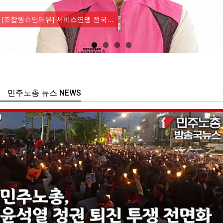
Previous
Nex
[조합원☆인터뷰] 서비스연맹 전국…
민주노총 뉴스 NEWS