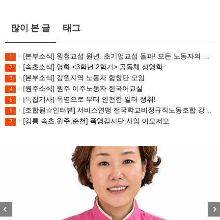
많이 본 글
태그
[본부소식] 원청교섭 원년. 초기업교섭 돌파! 모든 노동자의 노동기본권 쟁취! 민주노총 7.15 총파업대회
1
[속초소식] 영화 <3학년 2학기> 공동체 상영회
2
[본부소식] 강원지역 노동자 합창단 모임
3
[원주소식] 원주 이주노동자 한국어교실
4
[특집기사] 폭염으로 부터 안전한 일터 쟁취!
5
[조합원☆인터뷰] 서비스연맹 전국학교비정규직노동조합 강원지부 김유미 춘천지회장
6
[강릉,속초,원주,춘천] 폭염감시단 사업 이모저모
7