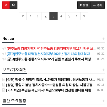
정렬
목록
1
2
3
4
5
Notice
+
[민주노총 강릉지역지부]민주노총 강릉지역지부 제12기 임원 보궐선거결과 공고
03.31
[공고]민주노총 태백정선지역지부 2026년 정기 대의원대회 재소집 건
03.31
[공고]민주노총 강릉지역지부 12기 임원 보궐선거 후보자 확정 공고
03.25
보도/기자회견
+
[성명] 막을 수 있었던 죽음, HL만도가 책임져라 : 청년노동자 사망사고의 철저한 진상규명과 재발방지 대책 마련하라
9일전
[성명] 통일교 불법 정치자금 수수 권성동 의원직 상실, 사필귀정이다
07.16
[기자회견] 폭염은 재난이다! 폭염으로부터 안전한 일터를 위한 민주노총 강원지역본부 폭염감시단 선포 기자회견
07.01
월간 주요일정
+