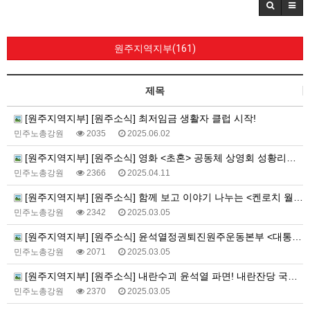
원주지역지부(161)
제목
[원주지역지부] [원주소식] 최저임금 생활자 클럽 시작!
민주노총강원
2035
2025.06.02
[원주지역지부] [원주소식] 영화 <초혼> 공동체 상영회 성황리에 성사!
민주노총강원
2366
2025.04.11
[원주지역지부] [원주소식] 함께 보고 이야기 나누는 <켄로치 월간감상회> 진행중!
민주노총강원
2342
2025.03.05
[원주지역지부] [원주소식] 윤석열정권퇴진원주운동본부 <대통령 윤석열을 파면한다!> 기자회견
민주노총강원
2071
2025.03.05
[원주지역지부] [원주소식] 내란수괴 윤석열 파면! 내란잔당 국민의힘 해체! 대시민 선전전
민주노총강원
2370
2025.03.05